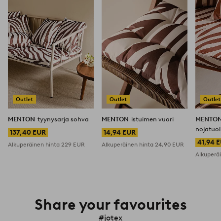
Outlet
Outlet
Outlet
MENTON
tyynysarja sohva
MENTON
istuimen vuori
MENTO
nojatuol
137,40 EUR
14,94 EUR
41,94 
Alkuperäinen hinta
229 EUR
Alkuperäinen hinta
24,90 EUR
Alkuperä
Share your favourites
#jotex