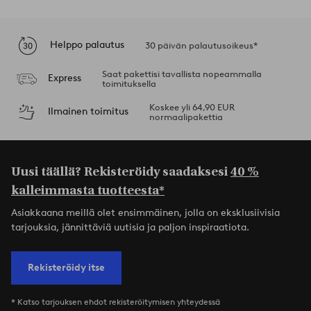
Helppo palautus
30 päivän palautusoikeus*
Saat pakettisi tavallista nopeammalla
Express
toimituksella
Koskee yli 64,90 EUR
Ilmainen toimitus
normaalipakettia
Uusi täällä? Rekisteröidy saadaksesi
40 %
kalleimmasta tuotteesta*
Asiakkaana meillä olet ensimmäinen, jolla on eksklusiivisia
tarjouksia, jännittäviä uutisia ja paljon inspiraatiota.
Rekisteröidy itse
* Katso tarjouksen ehdot rekisteröitymisen yhteydessä