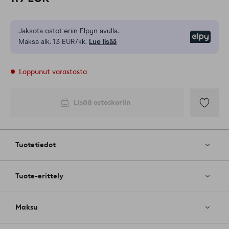
Jaksota ostot eriin Elpyn avulla.
Elpy
Maksa alk. 13 EUR/kk.
Lue lisää
Loppunut varastosta
Lisää ostoskoriin
Lisää
suosikkeih
Tuotetiedot
Tuote-erittely
Maksu