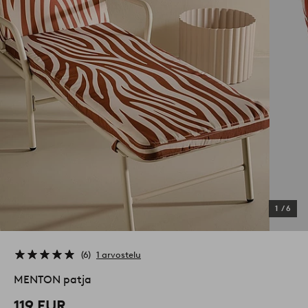
1
/
6
6
1 arvostelu
MENTON patja
119 EUR