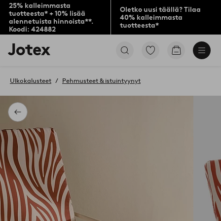
25% kalleimmasta
Oletko uusi täällä? Tilaa
tuotteesta* + 10% lisää
40% kalleimmasta
alennetuista hinnoista**.
tuotteesta*
Koodi: 424882
Jotex-
Siirry
Siirry
logo
merkittyihin
ostoskoriin
–
suosikkituotteisiin
siirry
Ulkokalusteet
Pehmusteet & istuintyynyt
aloitussivulle
Takaisin