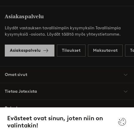
Asiakaspalvelu
Löydät vastauksen tavallisimpiin kysymyksiin Tavallisimpia
kysymyksiä -osiosta. Löydät täältä myös yhteystietomme.
Asiakaspalvelu
Tilaukset
Maksutavat
T
Omat sivut
Tietoa Jotexista
Palvelumme
Evästeet ovat sinun, joten niin on
valintakin!
Ehdot