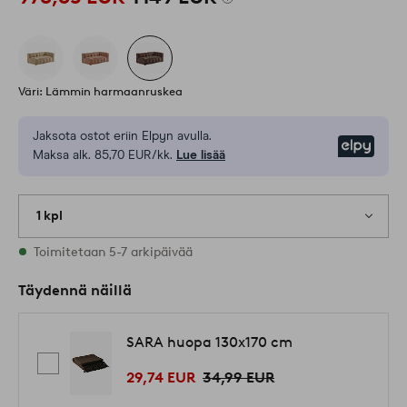
Väri: Lämmin harmaanruskea
Jaksota ostot eriin Elpyn avulla.
Elpy
Maksa alk. 85,70 EUR/kk.
Lue lisää
1 kpl
Varastossa
Toimitetaan 5-7 arkipäivää
Täydennä näillä
SARA huopa 130x170 cm
29,74 EUR
34,99 EUR