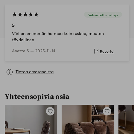
Vahvistettu ostaja
5
Väri on enemmän harmaa kuin ruskea, muuten
täydellinen
Anette S —
2025-11-14
Raportoi
Tietoa arvosanoista
Yhteensopivia osia
Lisää
Lisää
suosikkeihin
suosikkeihin