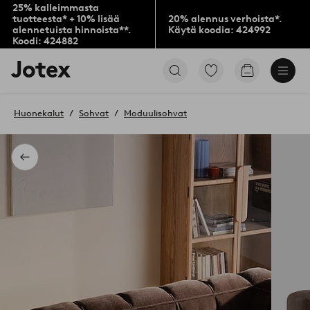
25% kalleimmasta
tuotteesta* + 10% lisää
20% alennus verhoista*.
alennetuista hinnoista**.
Käytä koodia: 424992
Koodi: 424882
Jotex-
Siirry
Siirry
logo
merkittyihin
ostoskoriin
–
suosikkituotteisiin
siirry
Huonekalut
Sohvat
Moduulisohvat
aloitussivulle
Takaisin