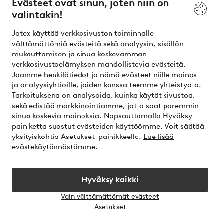
Evästeet ovat sinun, joten niin on
valintakin!
Ehdot
Jotex käyttää verkkosivuston toiminnalle
Ystävät
välttämättömiä evästeitä sekä analyysin, sisällön
mukauttamisen ja sinua koskevamman
verkkosivustoelämyksen mahdollistavia evästeitä.
Jaamme henkilötiedot ja nämä evästeet niille mainos-
Turvalliset maksut – maksa nyt tai erissä
ja analyysiyhtiöille, joiden kanssa teemme yhteistyötä.
Tarkoituksena on analysoida, kuinka käytät sivustoa,
Haluatko tietää
lisää maksuvaihtoehdoistamme
?
sekä edistää markkinointiamme, jotta saat paremmin
elpy
sinua koskevia mainoksia. Napsauttamalla Hyväksy-
painiketta suostut evästeiden käyttöömme. Voit säätää
yksityiskohtia Asetukset-painikkeella.
Lue lisää
evästekäytännöstämme.
Suomi - Valitse maa
Hyväksy kaikki
Instagram
Facebook
Vain välttämättömät evästeet
Avaa
Asetukset
chat-
laati