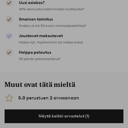
Uusi asiakas?
40% alennusta kalleimmasta tuotteesta*
Ilmainen toimitus
Koskee yli 64,90 euron normaalipaketteja*
Joustavat maksutavat
Maksa nyt, myöhemmin tai maksa erissä
Helppo palautus
30 päivän palautusoikeus*
Muut ovat tätä mieltä
5.0
perustuen
2
arvosanaan
Näytä kaikki arvostelut (1)