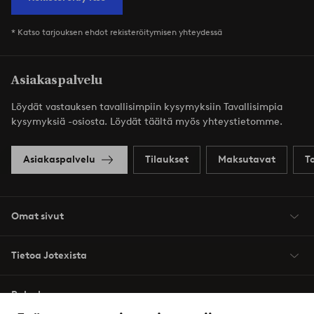
* Katso tarjouksen ehdot rekisteröitymisen yhteydessä
Asiakaspalvelu
Löydät vastauksen tavallisimpiin kysymyksiin Tavallisimpia
kysymyksiä -osiosta. Löydät täältä myös yhteystietomme.
Asiakaspalvelu
Tilaukset
Maksutavat
T
Omat sivut
Tietoa Jotexista
Palvelumme