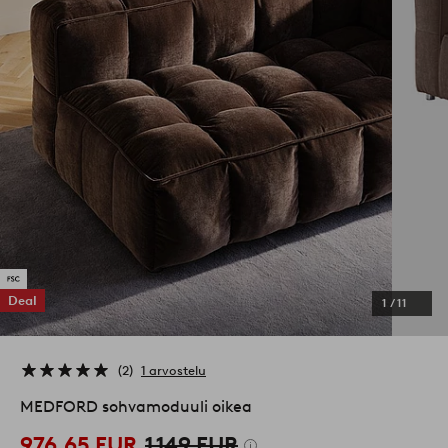
Deal
1
/
11
2
1 arvostelu
MEDFORD sohvamoduuli oikea
976,65 EUR
1 149 EUR