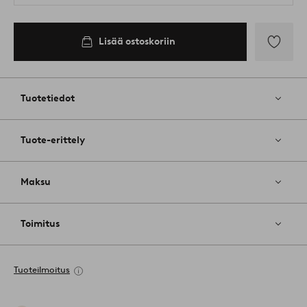
Lisää ostoskoriin
Lisää
suosikkeih
Tuotetiedot
Tuote-erittely
Maksu
Toimitus
Tuoteilmoitus