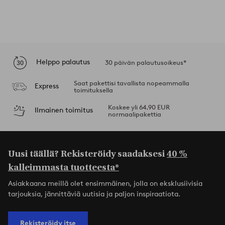
Helppo palautus
30 päivän palautusoikeus*
Saat pakettisi tavallista nopeammalla
Express
toimituksella
Koskee yli 64,90 EUR
Ilmainen toimitus
normaalipakettia
Uusi täällä? Rekisteröidy saadaksesi
40 %
kalleimmasta tuotteesta*
Asiakkaana meillä olet ensimmäinen, jolla on eksklusiivisia
tarjouksia, jännittäviä uutisia ja paljon inspiraatiota.
Rekisteröidy itse