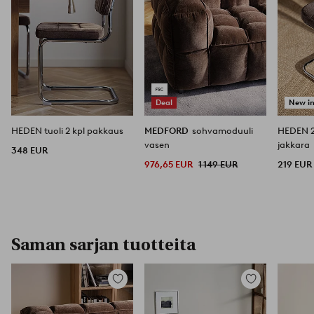
Deal
New i
HEDEN tuoli 2 kpl pakkaus
MEDFORD
sohvamoduuli
HEDEN 2
vasen
jakkara
348 EUR
976,65 EUR
1 149 EUR
219 EUR
Saman sarjan tuotteita
Lisää
Lisää
suosikkeihin
suosikkeihin