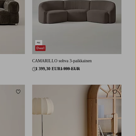
Deal
CAMARILLO sohva 3-paikkainen
1 399,30 EUR
1 999 EUR
Lisää suosikkeihin
Lisää suosi