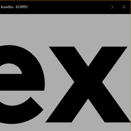
 koodia: 424992
Sul