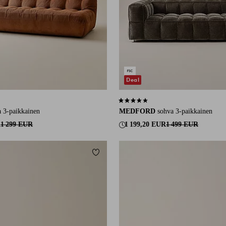
Deal
5 arvosanaan
3,5 perustuen 4 arvosanaan
a 3-paikkainen
MEDFORD
sohva 3-paikkainen
R
1 299 EUR
1 199,20 EUR
1 499 EUR
Lisää suosikkeihin