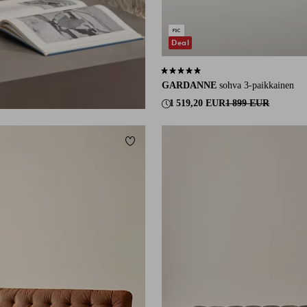
Deal
5,0 perustuen 7 arvosanaan
GARDANNE
sohva 3-paikkainen
1 519,20 EUR
1 899 EUR
Lisää suosikkeihin