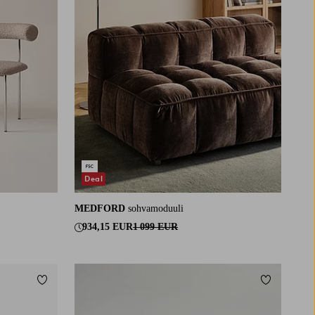
Deal
MEDFORD
sohvamoduuli
934,15 EUR
1 099 EUR
Lisää suosikkeihin
Lisää suosi