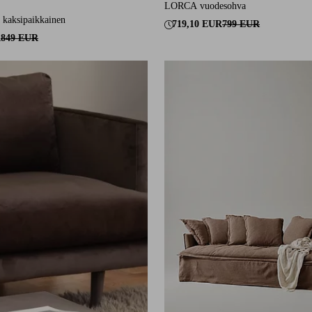
LORCA vuodesohva
9 arvosanaan
kaksipaikkainen
719,10 EUR
799 EUR
R
849 EUR