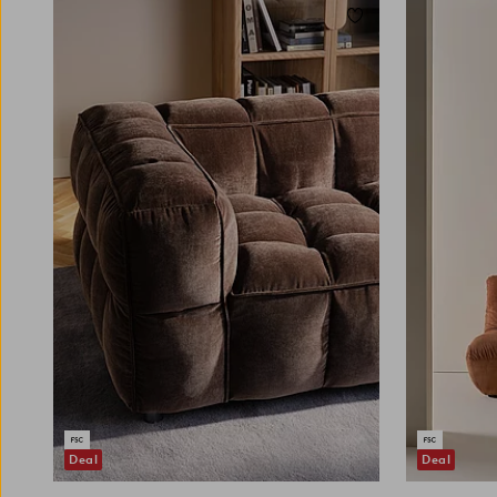
Lisää suosikkeihin
Deal
Deal