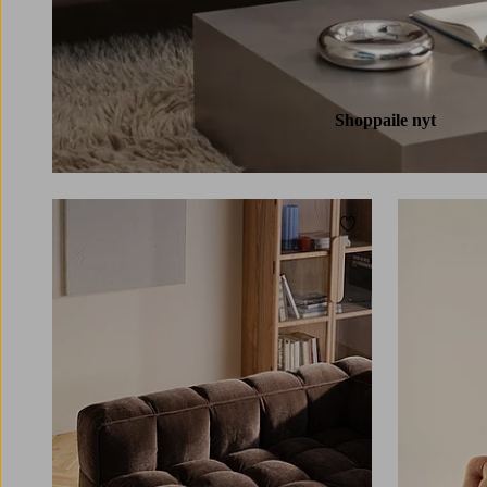
Shoppaile nyt
Lisää suosikkeihin