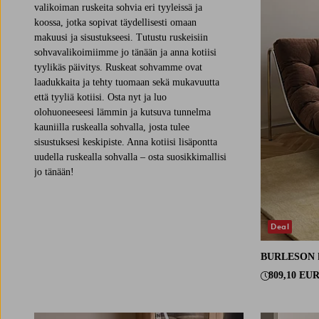
valikoiman ruskeita sohvia eri tyyleissä ja
koossa, jotka sopivat täydellisesti omaan
makuusi ja sisustukseesi. Tutustu ruskeisiin
sohvavalikoimiimme jo tänään ja anna kotiisi
tyylikäs päivitys. Ruskeat sohvamme ovat
laadukkaita ja tehty tuomaan sekä mukavuutta
että tyyliä kotiisi. Osta nyt ja luo
olohuoneeseesi lämmin ja kutsuva tunnelma
kauniilla ruskealla sohvalla, josta tulee
sisustuksesi keskipiste. Anna kotiisi lisäpontta
uudella ruskealla sohvalla – osta suosikkimallisi
jo tänään!
Deal
BURLESON
809,10 EU