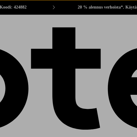
 Koodi: 424882
20 % alennus verhoista*. Käytä