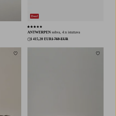
Deal
3,0 perustuen 5 arvosanaan
ANTWERPEN
sohva, 4:n istuttava
1 415,20 EUR
1 769 EUR
Lisää suosikkeihin
Lisää suosi