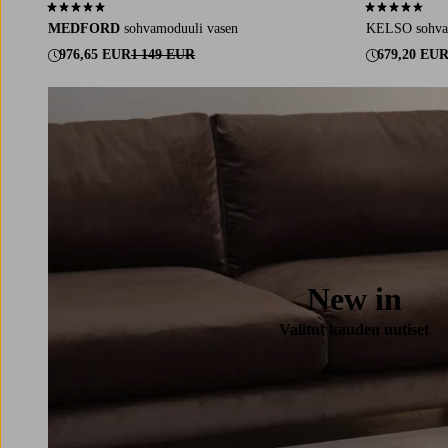
5,0 perustuen 3 arvosanaan
4,7 perustuen 
MEDFORD
sohvamoduuli vasen
KELSO sohva 
976,65 EUR
1 149 EUR
679,20 EU
New in
Valitut kauden uutiset