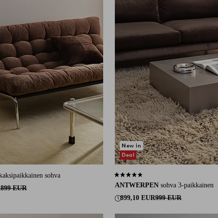
New in
Deal
kaksipaikkainen sohva
4,4 perustuen 38 arvosanaan
ANTWERPEN
sohva 3-paikkainen
R
899 EUR
899,10 EUR
999 EUR