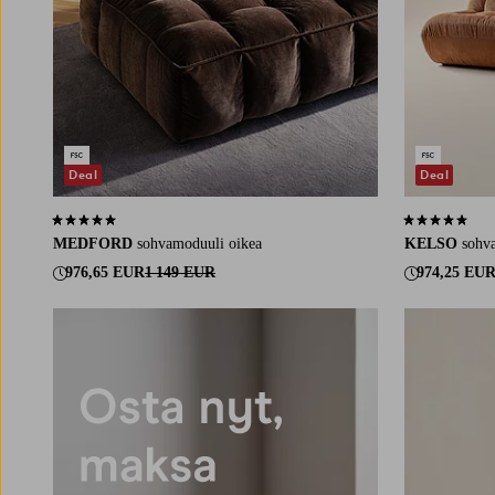
Deal
Deal
5,0 perustuen 2 arvosanaan
4,8 perustuen 
MEDFORD
sohvamoduuli oikea
KELSO
sohv
976,65 EUR
1 149 EUR
974,25 EU