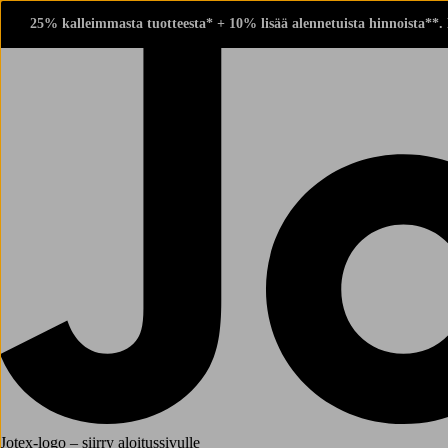
25% kalleimmasta tuotteesta* + 10% lisää alennetuista hinnoista**.
Jotex-logo – siirry aloitussivulle