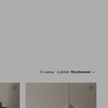
25 osumaa
Lajittele:
Myydyimmät
Lisää suosikkeihin
Lisää suosi