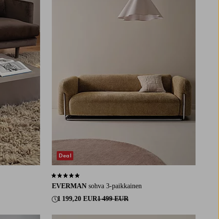
Deal
5,0 perustuen 1 arvosanaan
EVERMAN
sohva 3-paikkainen
1 199,20 EUR
1 499 EUR