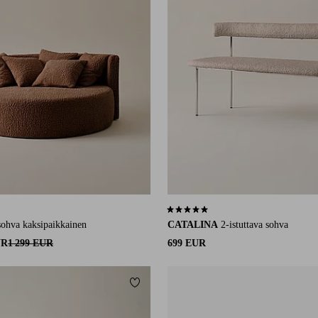
1 arvosanaan
5,0 perustuen 2 arvosanaan
sohva kaksipaikkainen
CATALINA
2-istuttava sohva
UR
1 299 EUR
699 EUR
Lisää suosikkeihin