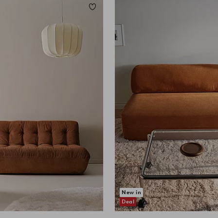
Lisää suosikkeihin
New in
Deal