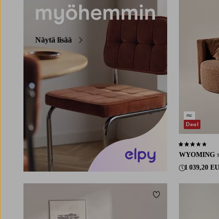
Näytä lisää
Deal
3,0 perustuen 
WYOMING
1 039,20 E
Lisää suosikkeihin