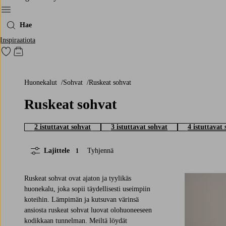
Menu
Hae
Inspiraatiota
Siirry merkittyihin suosikkituotteisiin
Siirry ostoskoriin
Huonekalut
Sohvat
Ruskeat sohvat
Ruskeat sohvat
2 istuttavat sohvat
3 istuttavat sohvat
4 istuttavat
Lajittele
Tyhjennä
1
Ruskeat sohvat ovat ajaton ja tyylikäs
huonekalu, joka sopii täydellisesti useimpiin
koteihin. Lämpimän ja kutsuvan värinsä
ansiosta ruskeat sohvat luovat olohuoneeseen
kodikkaan tunnelman. Meiltä löydät