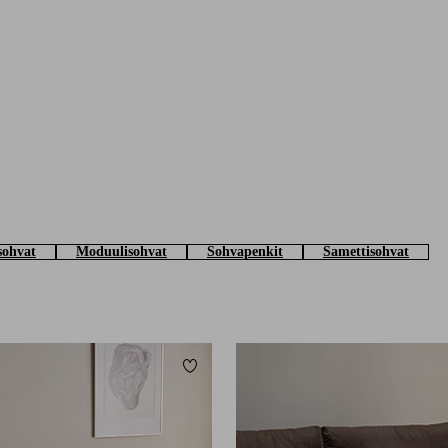
 sohvat
Moduulisohvat
Sohvapenkit
Samettisohvat
Lisää suosikkeihin