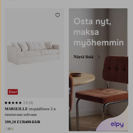
3 värejä
Lisää suosikkeihin
Näytä lisää
Deal
2,0
(4)
2,0 perustuen 4 arvosanaan
MARSEILLE
irtopäällinen 3:n
istuttavaan sohvaan
399,20 EUR
499 EUR
3 värejä