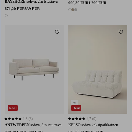
BAYSHORE
sohva, 2:n istuttava
909,30 EUR
1 299 EUR
671,20 EUR
839 EUR
3 värejä
1 väri
Lisää suosikkeihin
Lisää 
Deal
Deal
1,3
(3)
4,7
(9)
1,3 perustuen 3 arvosanaan
4,7 perustuen 9 arvosanaan
ANTWERPEN
sohva, 3:n istuttava
KELSO sohva kaksipaikkainen