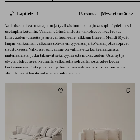
Lajittele
16 osumaa
Lajittele:
Myydyimmät
1
Valkoiset sohvat ovat ajaton ja tyylikäs huonekalu, joka sopii täydellisesti
useimpiin koteihin. Vaalean värinsä ansiosta valkoiset sohvat luovat
ilmavuuden tunnetta ja antavat huoneelle raikkaan ilmeen. Meiltä löydät
laajan valikoiman valkoisia sohvia eri tyyleissä ja ko’oissa, jotka sopivat
sisustukseesi. Valkoiset sohvamme on valmistettu korkealaatuisista
materiaaleista, jotka takaavat sekä tyylin että mukavuuden. Osta nyt ja
elvytä olohuoneesi kauniilla valkoisella sohvalla, josta tulee kodin
keskeinen osa. Osta jo tänään ja luo kotiisi valoisa ja kutsuva tunnelma
yhdellä tyylikkäistä valkoisista sohvistamme.
Lisää suosikkeihin
Lisää 