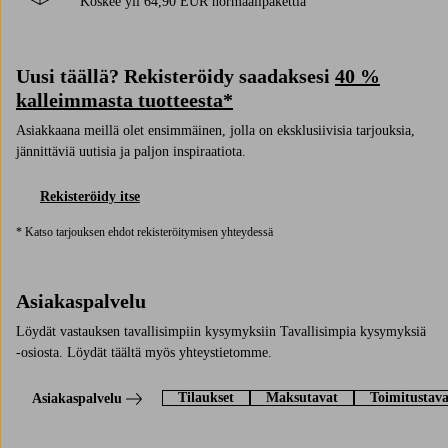
Koskee yli 64,90 EUR normaalipakettia
Uusi täällä? Rekisteröidy saadaksesi
40 %
kalleimmasta tuotteesta*
Asiakkaana meillä olet ensimmäinen, jolla on eksklusiivisia tarjouksia,
jännittäviä uutisia ja paljon inspiraatiota.
Rekisteröidy itse
* Katso tarjouksen ehdot rekisteröitymisen yhteydessä
Asiakaspalvelu
Löydät vastauksen tavallisimpiin kysymyksiin Tavallisimpia kysymyksiä
-osiosta. Löydät täältä myös yhteystietomme.
Tilaukset
Maksutavat
Toimitustava
Asiakaspalvelu