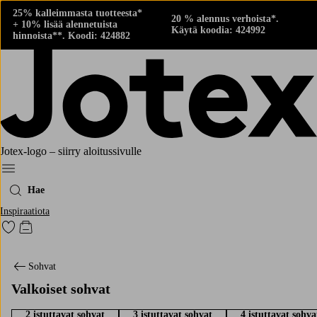
25% kalleimmasta tuotteesta*
20 % alennus verhoista*.
+ 10% lisää alennetuista
Käytä koodia: 424992
hinnoista**. Koodi: 424882
Jotex-logo – siirry aloitussivulle
Menu
Hae
Inspiraatiota
Siirry merkittyihin suosikkituotteisiin
Siirry ostoskoriin
Sohvat
Valkoiset sohvat
2 istuttavat sohvat
3 istuttavat sohvat
4 istuttavat sohva