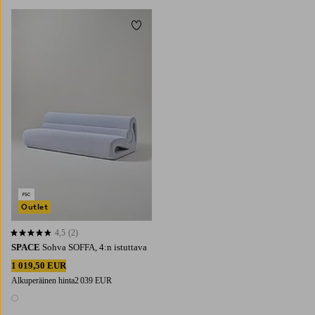
Lisää suosikkeihin
Outlet
4,5
(2)
4,5 perustuen 2 arvosanaan
SPACE
Sohva SOFFA, 4:n istuttava
1 019,50 EUR
Alkuperäinen hinta
2 039 EUR
1 väri