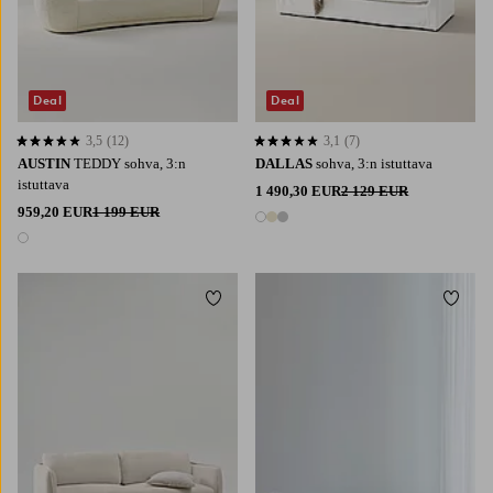
Deal
Deal
3,5
(12)
3,1
(7)
3,5 perustuen 12 arvosanaan
3,1 perustuen 7 arvosanaan
AUSTIN
TEDDY sohva, 3:n
DALLAS
sohva, 3:n istuttava
istuttava
1 490,30 EUR
2 129 EUR
959,20 EUR
1 199 EUR
3 värejä
1 väri
Lisää suosikkeihin
Lisää 