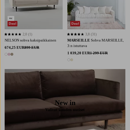
Deal
Deal
2,0
(1)
3,8
(31)
2,0 perustuen 1 arvosanaan
3,8 perustuen 31 arvosanaan
NELSON sohva kaksipaikkainen
MARSEILLE
Sohva MARSEILLE,
3:n istuttava
674,25 EUR
899 EUR
1 039,20 EUR
1 299 EUR
3 värejä
2 värejä
New in
Valitut kauden uutiset