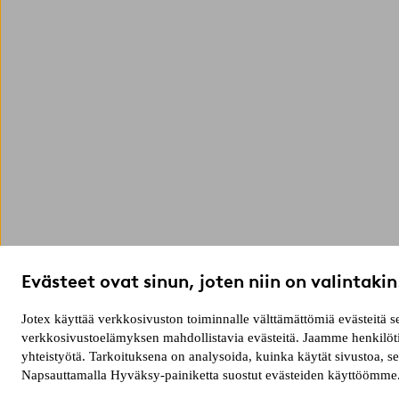
Evästeet ovat sinun, joten niin on valintakin
Jotex käyttää verkkosivuston toiminnalle välttämättömiä evästeitä
verkkosivustoelämyksen mahdollistavia evästeitä. Jaamme henkilötie
yhteistyötä. Tarkoituksena on analysoida, kuinka käytät sivustoa, 
Napsauttamalla Hyväksy-painiketta suostut evästeiden käyttöömme. 