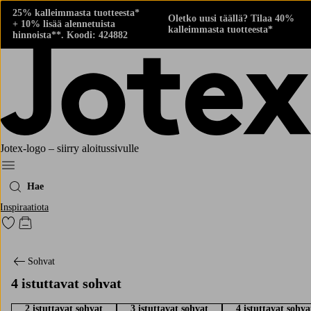
25% kalleimmasta tuotteesta*
Oletko uusi täällä? Tilaa 40%
+ 10% lisää alennetuista
kalleimmasta tuotteesta*
hinnoista**. Koodi: 424882
Jotex-logo – siirry aloitussivulle
Menu
Hae
Inspiraatiota
Siirry merkittyihin suosikkituotteisiin
Siirry ostoskoriin
Sohvat
4 istuttavat sohvat
2 istuttavat sohvat
3 istuttavat sohvat
4 istuttavat sohva