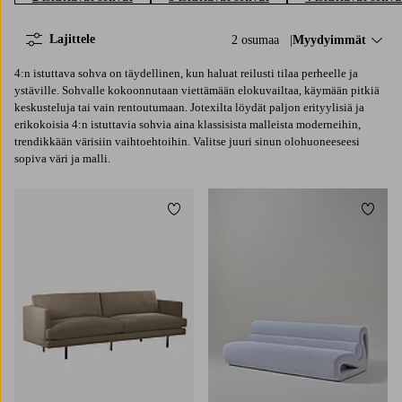
Lajittele
2 osumaa
Lajittele:
Myydyimmät
4:n istuttava sohva on täydellinen, kun haluat reilusti tilaa perheelle ja
ystäville. Sohvalle kokoonnutaan viettämään elokuvailtaa, käymään pitkiä
keskusteluja tai vain rentoutumaan. Jotexilta löydät paljon erityylisiä ja
erikokoisia 4:n istuttavia sohvia aina klassisista malleista moderneihin,
trendikkään värisiin vaihtoehtoihin. Valitse juuri sinun olohuoneeseesi
sopiva väri ja malli.
Lisää suosikkeihin
Lisää 