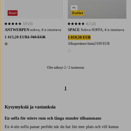
Deal
Outlet
3,0
(5)
4,5
(2)
3,0 perustuen 5 arvosanaan
4,5 perustuen 2 arvosanaan
ANTWERPEN
sohva, 4:n istuttava
SPACE
Sohva SOFFA, 4:n istuttava
1 415,20 EUR
1 769 EUR
1 019,50 EUR
Alkuperäinen hinta
2 039 EUR
1 väri
1 väri
Olet nähnyt 2 / 2 tuotteesta
1
Kysymyksiä ja vastauksia
En soffa för större rum och långa stunder tillsammans
En 4-sits soffa passar perfekt när du har lite mer plats och vill kunna