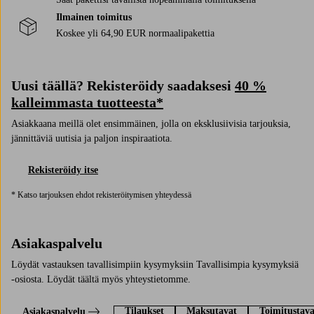
Ilmainen toimitus
Koskee yli 64,90 EUR normaalipakettia
Uusi täällä? Rekisteröidy saadaksesi
40 %
kalleimmasta tuotteesta*
Asiakkaana meillä olet ensimmäinen, jolla on eksklusiivisia tarjouksia,
jännittäviä uutisia ja paljon inspiraatiota.
Rekisteröidy itse
* Katso tarjouksen ehdot rekisteröitymisen yhteydessä
Asiakaspalvelu
Löydät vastauksen tavallisimpiin kysymyksiin Tavallisimpia kysymyksiä
-osiosta. Löydät täältä myös yhteystietomme.
Tilaukset
Maksutavat
Toimitustava
Asiakaspalvelu