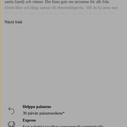
samla familj och vänner. Det finns gott om utrymme för allt från
filmkvällar och långa samtal till eftermiddagsvila. Vill du ha ännu mer
plats att slänga upp benen kan du välja en modell med divan, det blir
snabbt favoritplatsen i vardagsrummet.
Näytä lisää
Så hittar du soffan som passar dig
Tänk på hur du använder soffan mest. Är det mest för att slappa, umgås
eller kanske jobba lite från datorn? En mjukare fyrsitssoffa gör det enkelt
Trustpilot
att krypa upp hela familjen, medan en rakare modell passar bättre om du
vill ha ett mer stilrent uttryck. En stor soffa ger rummet en härlig,
inbjudande känsla. Lägg till
kuddar
och
filtar
i dina favoritfärger och låt
soffan bli platsen där alla vill hänga.
Helppo palautus
30 päivän palautusoikeus*
Express
Saat pakettisi tavallista nopeammalla toimituksella