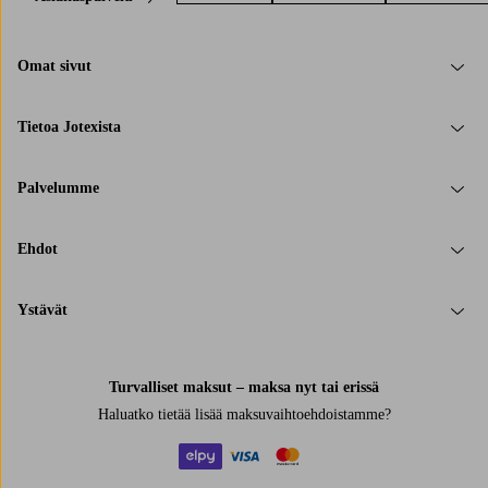
Omat sivut
Tietoa Jotexista
Palvelumme
Ehdot
Ystävät
Turvalliset maksut – maksa nyt tai erissä
Haluatko tietää
lisää maksuvaihtoehdoistamme
?
elpy
visa
mastercard