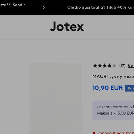
sta**. Koodi:
Oletko uusi täällä? Tilaa 40% ka
Jotex-
logo
–
siirry
aloitussivulle
17
8 a
MAURI tyyny mat
10,90 EUR
Bas
Jaksota ostot eriin 
Maksa alk. 3,90 EUR
Loppunut varastos