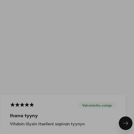
Vahvistettu ostaja
Ihana tyyny
Vihdoin löysin itselleni sopivan tyynyn
Seu
tuo