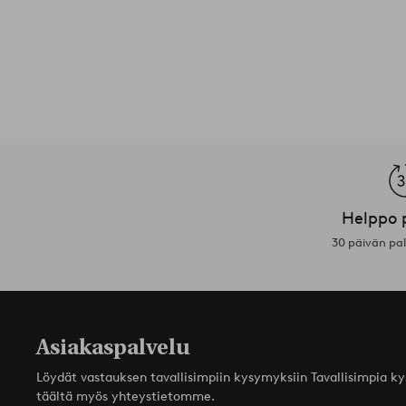
Helppo 
30 päivän pa
Asiakaspalvelu
Löydät vastauksen tavallisimpiin kysymyksiin Tavallisimpia k
täältä myös yhteystietomme.