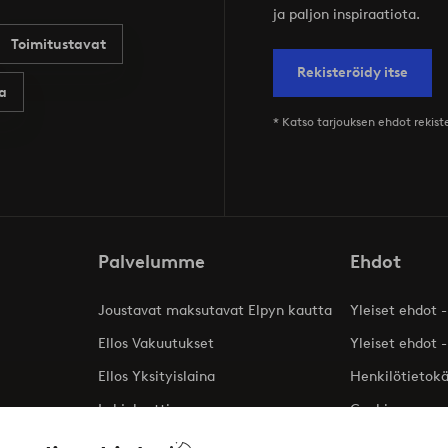
ja paljon inspiraatiota.
Toimitustavat
Rekisteröidy itse
a
* Katso tarjouksen ehdot rekis
Palvelumme
Ehdot
Joustavat maksutavat Elpyn kautta
Yleiset ehdot -
Ellos Vakuutukset
Yleiset ehdot -
Ellos Yksityislaina
Henkilötietok
Lahjakortti
Cookies
Affiliates