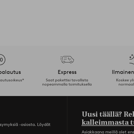
palautus
Express
Ilmainen
lautusoikeus*
Saat pakettisi tavallista
Koskee yl
nopeammalla toimituksella
normaal
Uusi täällä? Re
kalleimmasta t
ysymyksiä -osiosta. Löydät
Asiakkaana meillä olet ensi