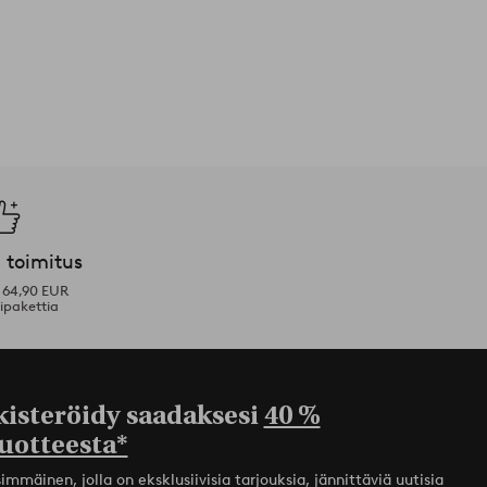
 toimitus
i 64,90 EUR
ipakettia
kisteröidy saadaksesi
40 %
uotteesta*
mmäinen, jolla on eksklusiivisia tarjouksia, jännittäviä uutisia