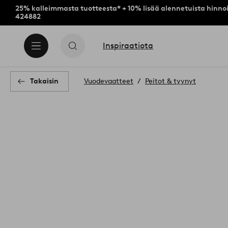
25% kalleimmasta tuotteesta* + 10% lisää alennetuista hinnoi
424882
Inspiraatiota
Takaisin
Vuodevaatteet
Peitot & tyynyt