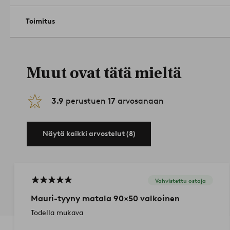
Toimitus
Muut ovat tätä mieltä
3.9
perustuen
17
arvosanaan
Näytä kaikki arvostelut (8)
Vahvistettu ostaja
Mauri-tyyny matala 90×50 valkoinen
Todella mukava