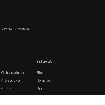
teröitymisen yhteydessä
Ystävät
 Yksityisasiakas
Ellos
 Yritysasiakas
Homeroom
äytäntö
Elpy