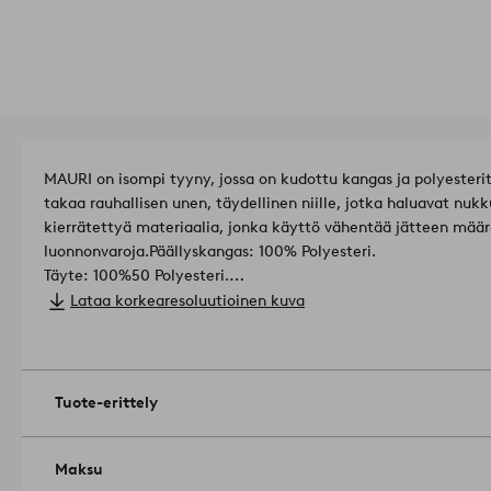
MAURI on isompi tyyny, jossa on kudottu kangas ja polyester
takaa rauhallisen unen, täydellinen niille, jotka haluavat nukku
kierrätettyä materiaalia, jonka käyttö vähentää jätteen määr
luonnonvaroja.
Päällyskangas: 100% Polyesteri.
Täyte: 100%50 Polyesteri.
Täytteen paino: 500 grammaa.
Lataa korkearesoluutioinen kuva
Koko: 90x50 x cm.
Pestävä ennen käyttöä. Konepesu 60°:ssa. Ä
rumpukuivaus. Silitys matalalla lämpötilalla (max 100°C). Ei k
06
Tuote-erittely
Maksu