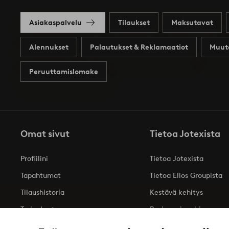
Asiakaspalvelu
Tilaukset
Maksutavat
Alennukset
Palautukset & Reklamaatiot
Muut
Peruuttamislomake
Omat sivut
Tietoa Jotexista
Profiilini
Tietoa Jotexista
Tapahtumat
Tietoa Ellos Groupista
Tilaushistoria
Kestävä kehitys
Tarjoukset
Business inquiries
Saavutettavuusseloste