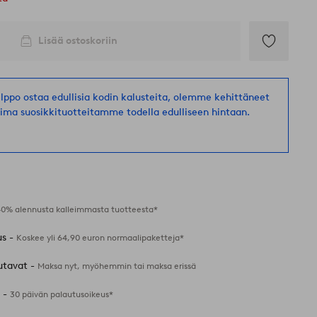
Lisää ostoskoriin
Lisää
suosikkeihin
helppo ostaa edullisia kodin kalusteita, olemme kehittäneet
oima suosikkituotteitamme todella edulliseen hintaan.
40% alennusta kalleimmasta tuotteesta*
us -
Koskee yli 64,90 euron normaalipaketteja*
utavat -
Maksa nyt, myöhemmin tai maksa erissä
 -
30 päivän palautusoikeus*