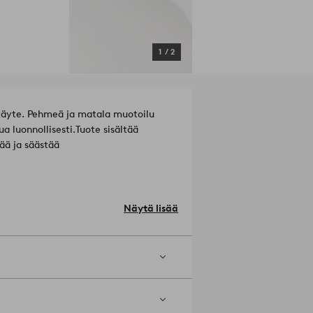
1
/
2
itäyte. Pehmeä ja matala muotoilu
a luonnollisesti.
Tuote sisältää
ää ja säästää
lä käytä valkaisuainetta. Hellä
Näytä lisää
uivapesua.
Tuotenumero: 2013692-01-