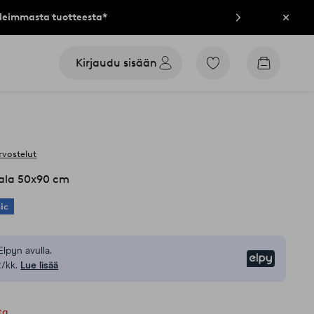
lleimmasta tuotteesta*
Sulje
Kirjaudu sisään
Siirry
Siirry
merkittyihin
ostoskori
suosikkituotteisiin
rvostelut
ala 50x90 cm
ic
Elpyn avulla.
Elpy
/kk.
Lue lisää
ta