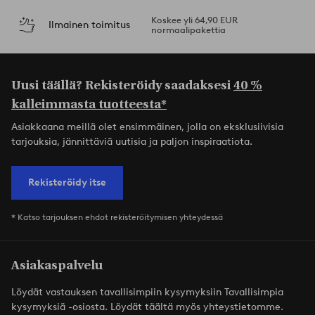
Koskee yli 64,90 EUR
Ilmainen toimitus
normaalipakettia
Uusi täällä? Rekisteröidy saadaksesi
40 %
kalleimmasta tuotteesta*
Asiakkaana meillä olet ensimmäinen, jolla on eksklusiivisia
tarjouksia, jännittäviä uutisia ja paljon inspiraatiota.
Rekisteröidy itse
* Katso tarjouksen ehdot rekisteröitymisen yhteydessä
Asiakaspalvelu
Löydät vastauksen tavallisimpiin kysymyksiin Tavallisimpia
kysymyksiä -osiosta. Löydät täältä myös yhteystietomme.