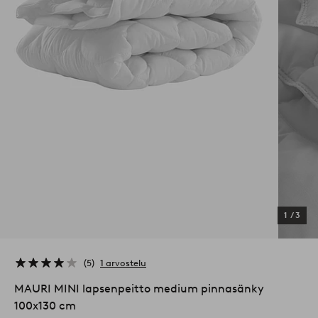
1
/
3
5
1 arvostelu
MAURI MINI lapsenpeitto medium pinnasänky
100x130 cm