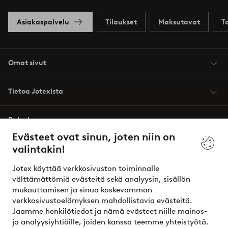
Asiakaspalvelu
Tilaukset
Maksutavat
T
Omat sivut
Tietoa Jotexista
Palvelumme
Evästeet ovat sinun, joten niin on
valintakin!
Ehdot
Jotex käyttää verkkosivuston toiminnalle
Ystävät
välttämättömiä evästeitä sekä analyysin, sisällön
mukauttamisen ja sinua koskevamman
verkkosivustoelämyksen mahdollistavia evästeitä.
Jaamme henkilötiedot ja nämä evästeet niille mainos-
Turvalliset maksut – maksa nyt tai erissä
ja analyysiyhtiöille, joiden kanssa teemme yhteistyötä.