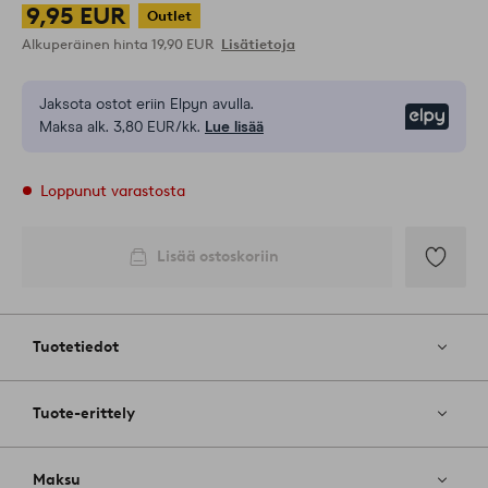
9,95 EUR
Outlet
Alkuperäinen hinta
19,90 EUR
Lisätietoja
Jaksota ostot eriin Elpyn avulla.
Elpy
Maksa alk. 3,80 EUR/kk.
Lue lisää
Loppunut varastosta
Lisää ostoskoriin
Lisää
suosikkeih
Tuotetiedot
Tuote-erittely
Maksu