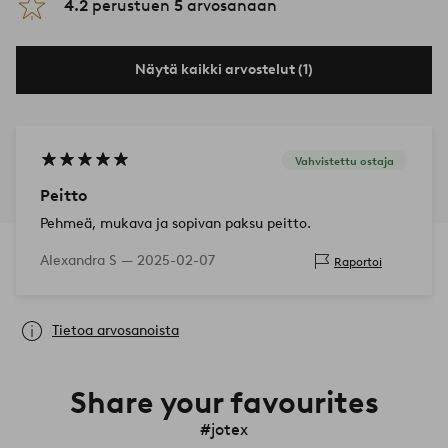
4.2
perustuen
5
arvosanaan
Näytä kaikki arvostelut (1)
Vahvistettu ostaja
Peitto
Pehmeä, mukava ja sopivan paksu peitto.
Alexandra S —
2025-02-07
Raportoi
Tietoa arvosanoista
Share your favourites
#jotex