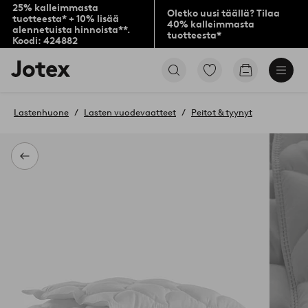
25% kalleimmasta
Oletko uusi täällä? Tilaa
tuotteesta* + 10% lisää
40% kalleimmasta
alennetuista hinnoista**.
tuotteesta*
Koodi: 424882
Jotex-
Siirry
Siirry
logo
merkittyihin
ostoskoriin
–
suosikkituotteisiin
siirry
Lastenhuone
Lasten vuodevaatteet
Peitot & tyynyt
aloitussivulle
Takaisin