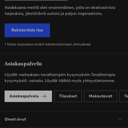
Asiakkaana meillä olet ensimmäinen, jolla on eksklusiivisia
tarjouksia, jännittäviä uutisia ja paljon inspiraatiota.
Rekisteröidy itse
* Katso tarjouksen ehdot rekisteröitymisen yhteydessä
Asiakaspalvelu
Löydät vastauksen tavallisimpiin kysymyksiin Tavallisimpia
kysymyksiä -osiosta. Löydät täältä myös yhteystietomme.
Asiakaspalvelu
Tilaukset
Maksutavat
T
Omat sivut