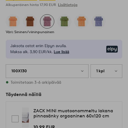
Alkuperäinen hinta
17,90 EUR
Lisätietoja
Väri: Sininen/viininpunainen
Jaksota ostot eriin Elpyn avulla.
Elpy
Maksa alk. 3,90 EUR/kk.
Lue lisää
100X130
1 kpl
Varastossa
Toimitetaan 3-6 arkipäivää
Täydennä näillä
ZACK MINI muotoonommeltu lakana
pinnasänky orgaaninen 60x120 cm
10,99 EUR