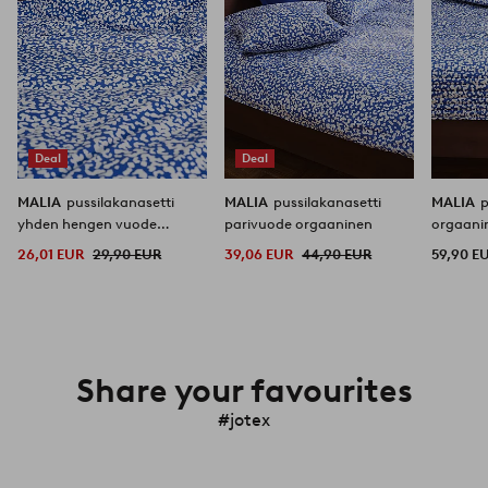
Deal
Deal
MALIA
pussilakanasetti
MALIA
pussilakanasetti
MALIA
p
yhden hengen vuode
parivuode orgaaninen
orgaani
orgaaninen
26,01 EUR
29,90 EUR
39,06 EUR
44,90 EUR
59,90 E
Share your favourites
#jotex