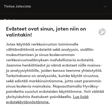
Tietoa Jotexista
Palvelumme
Evästeet ovat sinun, joten niin on
valintakin!
Ehdot
Jotex käyttää verkkosivuston toiminnalle
Ystävät
välttämättömiä evästeitä sekä analyysin, sisällön
mukauttamisen ja sinua koskevamman
verkkosivustoelämyksen mahdollistavia evästeitä.
Jaamme henkilötiedot ja nämä evästeet niille mainos-
Turvalliset maksut – maksa nyt tai erissä
ja analyysiyhtiöille, joiden kanssa teemme yhteistyötä.
Tarkoituksena on analysoida, kuinka käytät sivustoa,
Haluatko tietää
lisää maksuvaihtoehdoistamme
?
sekä edistää markkinointiamme, jotta saat paremmin
elpy
sinua koskevia mainoksia. Napsauttamalla Hyväksy-
painiketta suostut evästeiden käyttöömme. Voit säätää
yksityiskohtia Asetukset-painikkeella.
Lue lisää
evästekäytännöstämme.
Suomi - Valitse maa