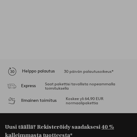
Helppo palautus
30 päivän palautusoikeus*
Saat pakettisi tavallista nopeammalla
Express
toimituksella
Koskee yli 64,90 EUR
Ilmainen toimitus
normaalipakettia
Uusi täällä? Rekisteröidy saadaksesi
40 %
kalleimmasta tuotteesta*