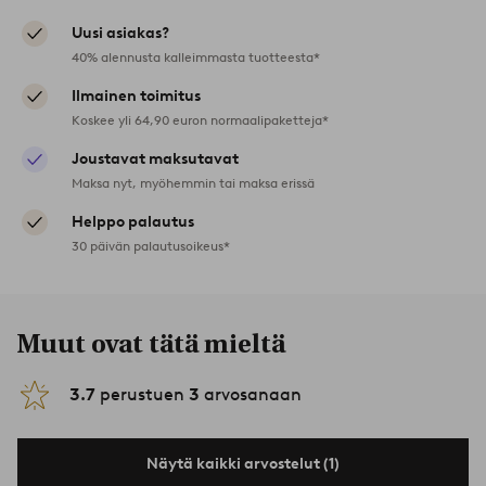
Uusi asiakas?
40% alennusta kalleimmasta tuotteesta*
Ilmainen toimitus
Koskee yli 64,90 euron normaalipaketteja*
Joustavat maksutavat
Maksa nyt, myöhemmin tai maksa erissä
Helppo palautus
30 päivän palautusoikeus*
Muut ovat tätä mieltä
3.7
perustuen
3
arvosanaan
Näytä kaikki arvostelut (1)