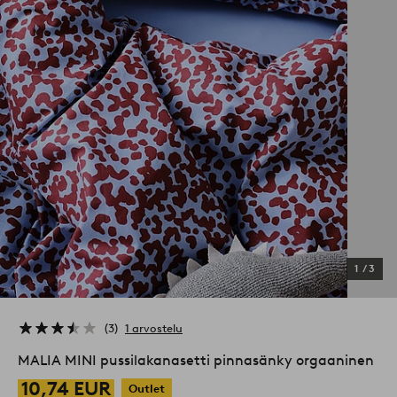
1
/
3
3
1 arvostelu
MALIA MINI pussilakanasetti pinnasänky orgaaninen
10,74 EUR
Outlet