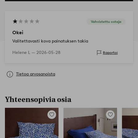
Vahvistettu ostaja
Okei
Valitettavasti kova painatuksen takia
Helene L —
2026-05-28
Raportoi
Tietoa arvosanoista
Yhteensopivia osia
Lisää
Lisää
suosikkeihin
suosikkeihin