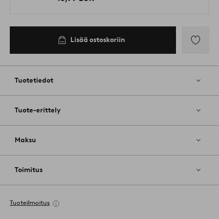
Lisää ostoskoriin
Lisää
suosikkeih
Tuotetiedot
Tuote-erittely
Maksu
Toimitus
Tuoteilmoitus