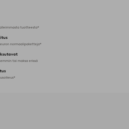
Lisää
suosikkeihin
alleimmasta tuotteesta*
itus
 euron normaalipaketteja*
ksutavat
emmin tai maksa erissä
tus
tusoikeus*