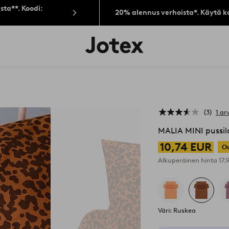
sta**. Koodi:
20% alennus verhoista*. Käytä k
Jotex-
logo
–
siirry
aloitussivulle
3
1 ar
MALIA MINI pussi
10,74 EUR
Ou
Alkuperäinen hinta
17
Väri: Ruskea