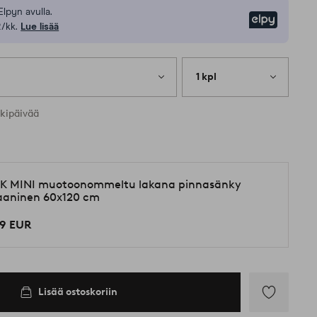
Elpyn avulla.
Elpy
/kk.
Lue lisää
1 kpl
rkipäivää
K MINI muotoonommeltu lakana pinnasänky
aaninen 60x120 cm
99 EUR
Lisää ostoskoriin