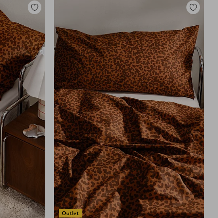
Lisää
Lisää
suosikkeihin
suosikkei
Outlet