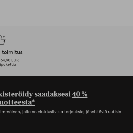
 toimitus
i 64,90 EUR
ipakettia
kisteröidy saadaksesi
40 %
uotteesta*
mmäinen, jolla on eksklusiivisia tarjouksia, jännittäviä uutisia