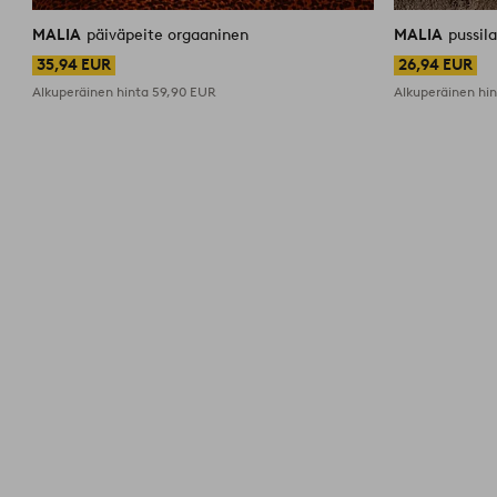
MALIA
päiväpeite orgaaninen
MALIA
pussil
35,94 EUR
26,94 EUR
Alkuperäinen hinta
59,90 EUR
Alkuperäinen hi