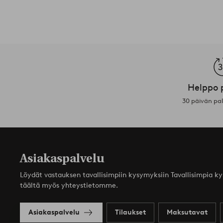
Helppo 
30 päivän pa
Asiakaspalvelu
Löydät vastauksen tavallisimpiin kysymyksiin Tavallisimpia k
täältä myös yhteystietomme.
Asiakaspalvelu
Tilaukset
Maksutavat