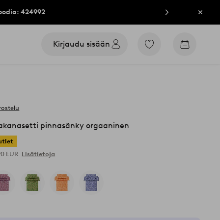
oodia: 424992
Sulje
Kirjaudu sisään
Siirry
Siirry
merkittyihin
ostoskori
suosikkituotteisiin
vostelu
lakanasetti pinnasänky orgaaninen
tlet
,90 EUR
Lisätietoja