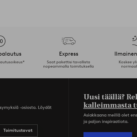
palautus
Express
Ilmainen
lautusoikeus*
Saat pakettisi tavallista
Koskee yl
nopeammalla toimituksella
normaal
Uusi täällä? Re
kalleimmasta t
ysymyksiä -osiosta. Löydät
Asiakkaana meillä olet ensi
ja paljon inspiraatiota.
Toimitustavat