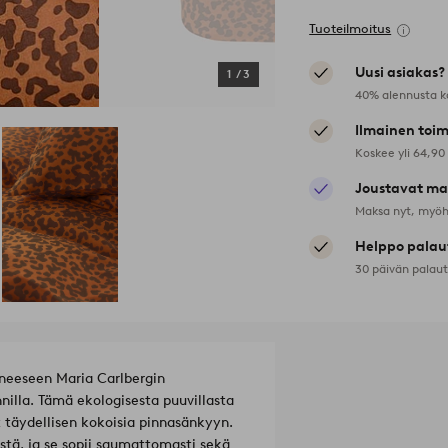
Tuoteilmoitus
Uusi asiakas?
1
/
3
40% alennusta k
Ilmainen toim
Koskee yli 64,90
Joustavat ma
Maksa nyt, myöh
Helppo palau
30 päivän palau
oneeseen Maria Carlbergin
nilla. Tämä ekologisesta puuvillasta
t täydellisen kokoisia pinnasänkyyn.
stä, ja se sopii saumattomasti sekä