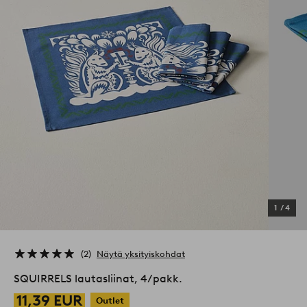
1
/
4
2
Näytä yksityiskohdat
SQUIRRELS lautasliinat, 4/pakk.
11,39 EUR
Outlet