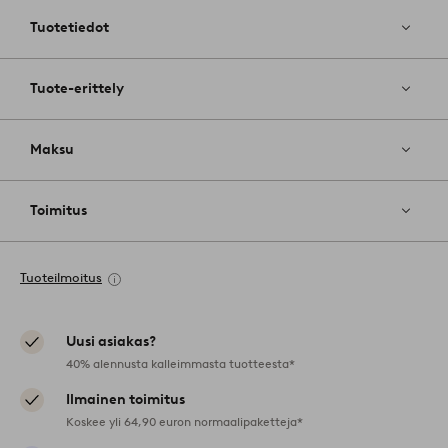
Tuotetiedot
Tuote-erittely
Maksu
Toimitus
Tuoteilmoitus
Uusi asiakas?
40% alennusta kalleimmasta tuotteesta*
Ilmainen toimitus
Koskee yli 64,90 euron normaalipaketteja*