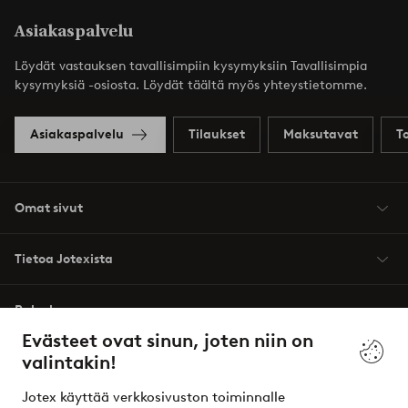
Asiakaspalvelu
Löydät vastauksen tavallisimpiin kysymyksiin Tavallisimpia
kysymyksiä -osiosta. Löydät täältä myös yhteystietomme.
Asiakaspalvelu
Tilaukset
Maksutavat
T
Omat sivut
Tietoa Jotexista
Palvelumme
Evästeet ovat sinun, joten niin on
valintakin!
Ehdot
Jotex käyttää verkkosivuston toiminnalle