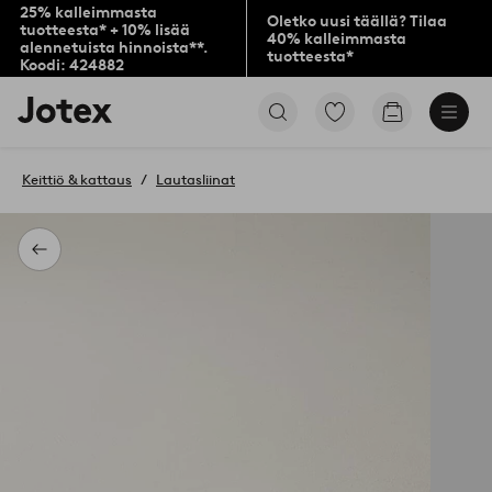
25% kalleimmasta
Oletko uusi täällä? Tilaa
tuotteesta* + 10% lisää
40% kalleimmasta
alennetuista hinnoista**.
tuotteesta*
Koodi: 424882
Jotex-
Siirry
Siirry
logo
merkittyihin
ostoskoriin
–
suosikkituotteisiin
siirry
Keittiö & kattaus
Lautasliinat
aloitussivulle
Takaisin