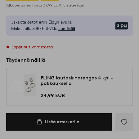
Alkuperäinen hinta
37,99 EUR
Lisätietoja
Jaksota ostot eriin Elpyn avulla.
Elpy
Maksa alk. 3,90 EUR/kk.
Lue lisää
Loppunut varastosta
Täydennä näillä
FLING lautasliinarengas 4 kpl -
pakkauksella
24,99 EUR
Lisää ostoskoriin
Lisää
suosikkeih