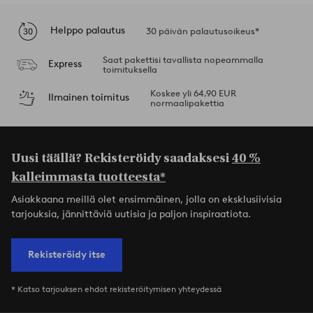
Helppo palautus
30 päivän palautusoikeus*
Saat pakettisi tavallista nopeammalla
Express
toimituksella
Koskee yli 64,90 EUR
Ilmainen toimitus
normaalipakettia
Uusi täällä? Rekisteröidy saadaksesi
40 %
kalleimmasta tuotteesta*
Asiakkaana meillä olet ensimmäinen, jolla on eksklusiivisia
tarjouksia, jännittäviä uutisia ja paljon inspiraatiota.
Rekisteröidy itse
* Katso tarjouksen ehdot rekisteröitymisen yhteydessä