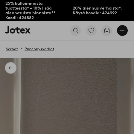
25% kalleimmasta
tuotteesta* + 10% lisää
20% alennus verhoista*.
alennetuista hinnoista**.
Käytä koodia: 424992
Koodi: 424882
Jotex-
Siirry
Siirry
logo
merkittyihin
ostoskoriin
–
suosikkituotteisiin
siirry
Verhot
Pimennysverhot
aloitussivulle
Takaisin