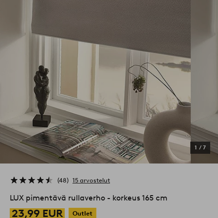
1
/
7
48
15 arvostelut
LUX pimentävä rullaverho - korkeus 165 cm
23,99 EUR
Outlet