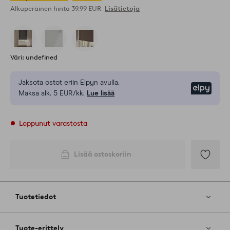
Alkuperäinen hinta
39,99 EUR
Lisätietoja
Väri: undefined
Jaksota ostot eriin Elpyn avulla.
Elpy
Maksa alk. 5 EUR/kk.
Lue lisää
Loppunut varastosta
Lisää ostoskoriin
Lisää
suosikkeih
Tuotetiedot
Tuote-erittely