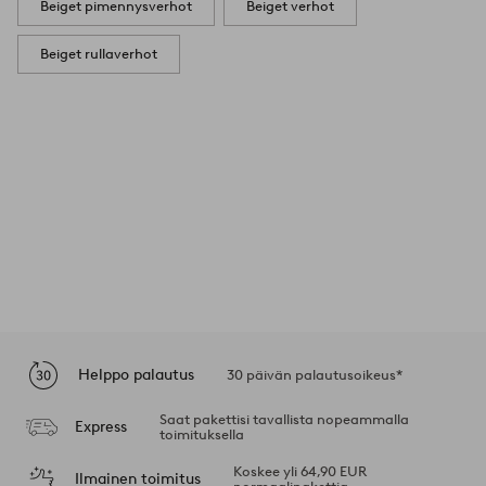
Beiget pimennysverhot
Beiget verhot
Beiget rullaverhot
Helppo palautus
30 päivän palautusoikeus*
Saat pakettisi tavallista nopeammalla
Express
toimituksella
Koskee yli 64,90 EUR
Ilmainen toimitus