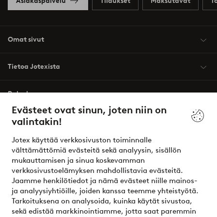
Asiakaspalvelu
Tilaukset
Maksutavat
T
Omat sivut
Tietoa Jotexista
Palvelumme
Evästeet ovat sinun, joten niin on
valintakin!
Ehdot
Jotex käyttää verkkosivuston toiminnalle
Ystävät
välttämättömiä evästeitä sekä analyysin, sisällön
mukauttamisen ja sinua koskevamman
verkkosivustoelämyksen mahdollistavia evästeitä.
Jaamme henkilötiedot ja nämä evästeet niille mainos-
Turvalliset maksut – maksa nyt tai erissä
ja analyysiyhtiöille, joiden kanssa teemme yhteistyötä.
Tarkoituksena on analysoida, kuinka käytät sivustoa,
Haluatko tietää
lisää maksuvaihtoehdoistamme
?
sekä edistää markkinointiamme, jotta saat paremmin