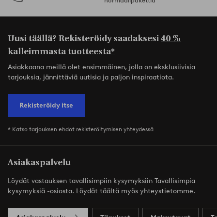
normaalipakettia
Uusi täällä? Rekisteröidy saadaksesi
40 %
kalleimmasta tuotteesta*
Asiakkaana meillä olet ensimmäinen, jolla on eksklusiivisia
tarjouksia, jännittäviä uutisia ja paljon inspiraatiota.
Rekisteröidy itse
* Katso tarjouksen ehdot rekisteröitymisen yhteydessä
Asiakaspalvelu
Löydät vastauksen tavallisimpiin kysymyksiin Tavallisimpia
kysymyksiä -osiosta. Löydät täältä myös yhteystietomme.