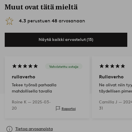
Muut ovat tätä mieltä
4.3
perustuen
48
arvosanaan
Näytä kaikki arvostelut (15)
Vahvistettu ostaja
rullaverho
Rullaverho
Tekee työnsä parhaalla
Ne olivat niin ty
mahdollisella tavalla
täydellisen pime
aurinko paistaa i
Roine K —
2025-03-
Camilla J —
2024
20
31
Raportoi
Tietoa arvosanoista