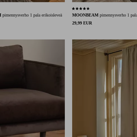
46 arvosanaan
4,6 perustuen 80 arvosanaan
M
pimennysverho 1 pala erikoisleveä
MOONBEAM
pimennysverho 1 pal
29,99 EUR
220
250
300