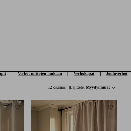
pit
Verhot mittojen mukaan
Verhokapat
Jouluverhot
12 osumaa
Lajittele:
Myydyimmät
Lisää suosikkeihin
Lisää suosi
220
250
300