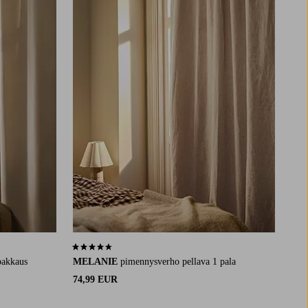
4,4 perustuen 159 arvosanaan
pakkaus
MELANIE
pimennysverho pellava 1 pala
74,99 EUR