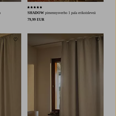
4,4 perustuen 85 arvosanaan
a
SHADOW
pimennysverho 1 pala erikoisleveä
79,99 EUR
Lisää suosikkeihin
Lisää suosi
220
250
300