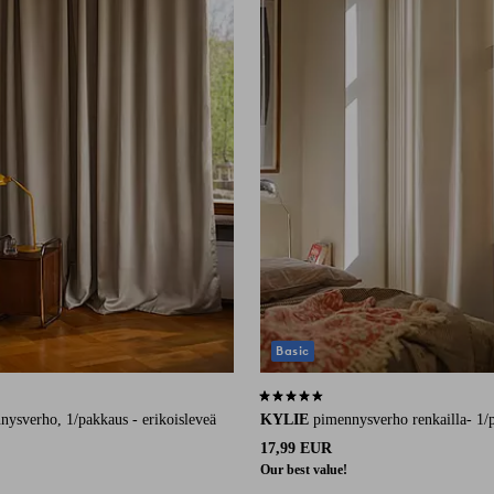
Basic
510 arvosanaan
4,5 perustuen 693 arvosanaan
nysverho, 1/pakkaus - erikoisleveä
KYLIE
pimennysverho renkailla- 1/
17,99 EUR
Our best value!