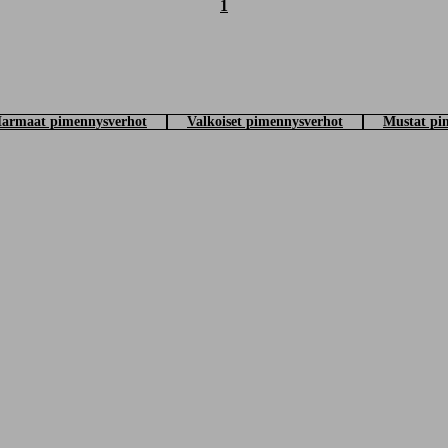
1
armaat pimennysverhot
Valkoiset pimennysverhot
Mustat pi