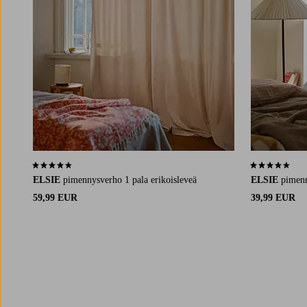
4,4 perustuen 85 arvosanaan
4,4 perustuen 
ELSIE
pimennysverho 1 pala erikoisleveä
ELSIE
pimenn
59,99 EUR
39,99 EUR