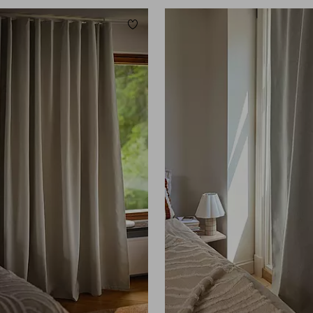
Lisää suosikkeihin
160
220
250
300