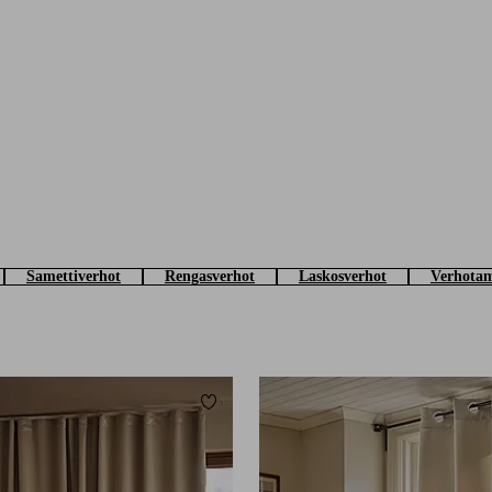
Samettiverhot
Rengasverhot
Laskosverhot
Verhotam
Lisää suosikkeihin
160
220
250