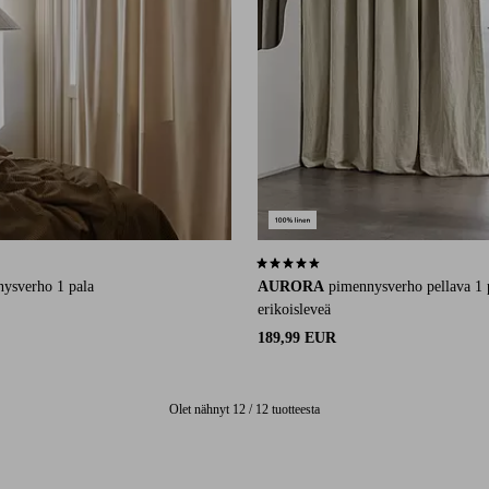
83 arvosanaan
4,3 perustuen 62 arvosanaan
ysverho 1 pala
AURORA
pimennysverho pellava 1 
erikoisleveä
189,99 EUR
Olet nähnyt 12 / 12 tuotteesta