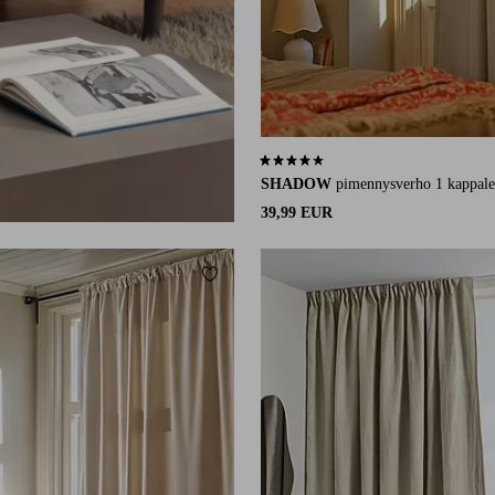
4,2 perustuen 98 arvosanaan
SHADOW
pimennysverho 1 kappale
39,99 EUR
Lisää suosikkeihin
220
250
300