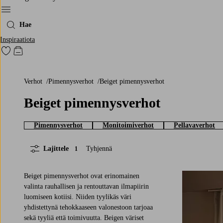
Menu
Hae
Inspiraatiota
Siirry merkittyihin suosikkituotteisiin
Siirry ostoskoriin
Verhot
Pimennysverhot
Beiget pimennysverhot
Beiget pimennysverhot
Pimennysverhot
Monitoimiverhot
Pellavaverhot
Lajittele
Tyhjennä
1
Beiget pimennysverhot ovat erinomainen
valinta rauhallisen ja rentouttavan ilmapiirin
luomiseen kotiisi. Niiden tyylikäs väri
yhdistettynä tehokkaaseen valonestoon tarjoaa
220
250
300
sekä tyyliä että toimivuutta. Beigen väriset