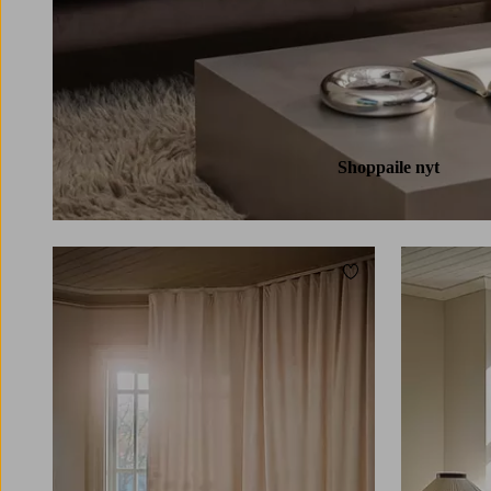
Shoppaile nyt
Lisää suosikkeihin
220
250
300
220
250
300