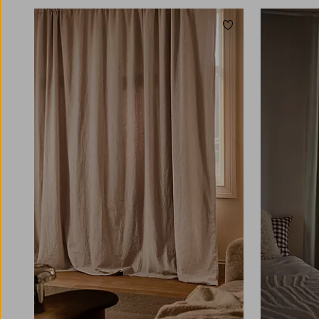
Lisää suosikkeihin
220
250
300
160
220
250
300