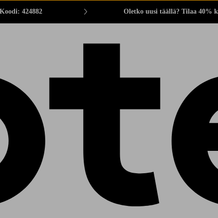
 Koodi: 424882
Oletko uusi täällä? Tilaa 40% k