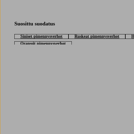
Suosittu suodatus
Siniset pimennysverhot
Ruskeat pimennysverhot
H
Oranssit pimennysverhot
Trustpilot