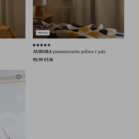
4,0 perustuen 114 arvosanaan
AURORA
pimennysverho pellava 1 pala
99,99 EUR
Lisää suosikkeihin