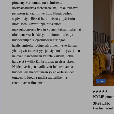
pimennysverhomme on valmistettu
korkealaatuisista materiaaleista, jotka takaavat
pehmeän ja kauniin verhon. Nämä verhot
sopivat täydellisesti harmonisen ympäristön
luomiseen, käytettiinpä niitä sitten
makuuhuoneessa hyvän yöunen takaamiseksi tai
olohuoneessa häikäisyn minimoimiseksi ja
huonekalujen suojaamiseksi auringon
haalistumiselta. Beigeissä pimennysverhoissa
yhdistyvät esteettisyys ja käytännöllisyys, joten
ne ovat ihanteellinen valinta kaikille, jotka
haluavat tyylikkään ja mukavan sisustuksen.
Näiden verhojen avulla voit helposti antaa
huoneellesi hienostuneen yksinkertaisuuden
tunteen ja luoda samalla rauhallisen ja
Basic
rentouttavan ilmapiirin.
4,3 perustuen 
KYLIE
pimen
39,99 EUR
Our best value!