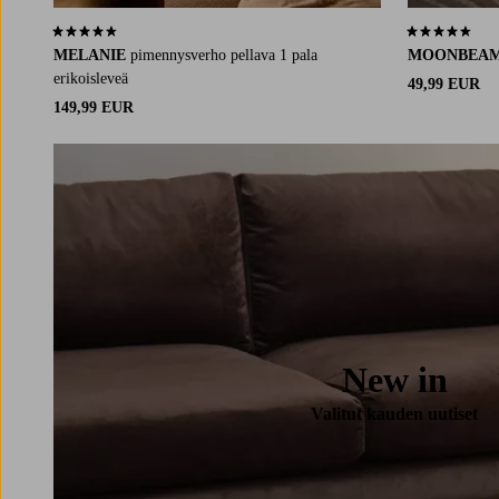
4,4 perustuen 83 arvosanaan
4,3 perustuen 
MELANIE
pimennysverho pellava 1 pala
MOONBEA
erikoisleveä
49,99 EUR
149,99 EUR
New in
Valitut kauden uutiset