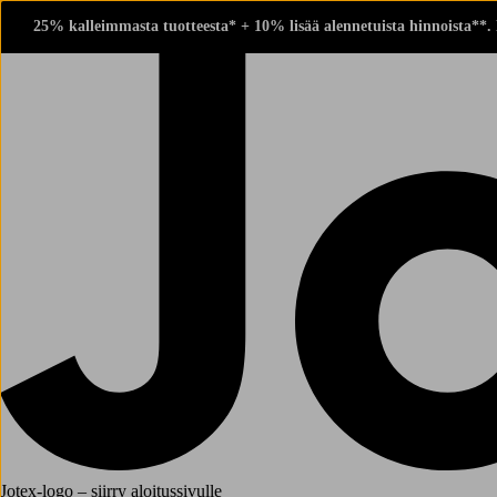
25% kalleimmasta tuotteesta* + 10% lisää alennetuista hinnoista**.
Jotex-logo – siirry aloitussivulle