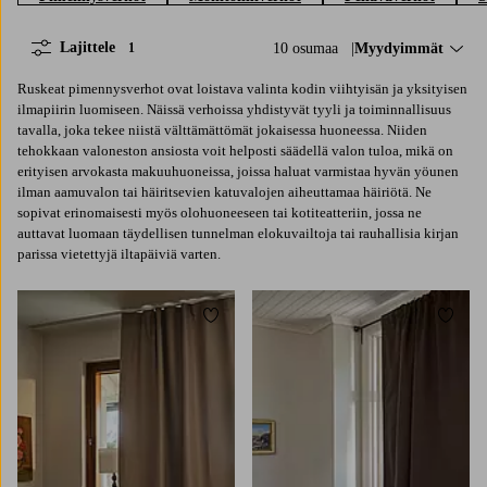
Lajittele
10 osumaa
Lajittele:
Myydyimmät
1
Ruskeat pimennysverhot ovat loistava valinta kodin viihtyisän ja yksityisen
ilmapiirin luomiseen. Näissä verhoissa yhdistyvät tyyli ja toiminnallisuus
tavalla, joka tekee niistä välttämättömät jokaisessa huoneessa. Niiden
tehokkaan valoneston ansiosta voit helposti säädellä valon tuloa, mikä on
erityisen arvokasta makuuhuoneissa, joissa haluat varmistaa hyvän yöunen
ilman aamuvalon tai häiritsevien katuvalojen aiheuttamaa häiriötä. Ne
sopivat erinomaisesti myös olohuoneeseen tai kotiteatteriin, jossa ne
auttavat luomaan täydellisen tunnelman elokuvailtoja tai rauhallisia kirjan
parissa vietettyjä iltapäiviä varten.
Lisää suosikkeihin
Lisää 
220
250
300
220
250
300