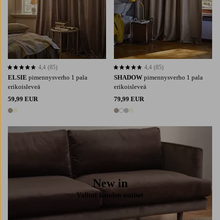
4,4
(85)
4,4
(85)
4,4 perustuen 85 arvosanaan
4,4 perustuen 85 arvosanaan
ELSIE
pimennysverho 1 pala
SHADOW
pimennysverho 1 pala
erikoisleveä
erikoisleveä
59,99 EUR
79,99 EUR
2 värejä
4 värejä
New in
Valitut kauden uutiset