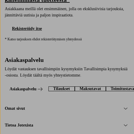
Asiakkaana meillä olet ensimmäinen, jolla on eksklusiivisia tarjouksia,
jännittäviä uutisia ja paljon inspiraatiota.
Rekisteröidy itse
* Katso tarjouksen ehdot rekisteröitymisen yhteydessä
Asiakaspalvelu
Löydät vastauksen tavallisimpiin kysymyksiin Tavallisimpia kysymyksiä
-osiosta. Löydät täältä myös yhteystietomme.
Tilaukset
Maksutavat
Toimitustava
Asiakaspalvelu
Omat sivut
Tietoa Jotexista