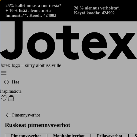
25% kalleimmasta tuotteesta*
20 % alennus verhoista*.
+ 10% lisää alennetuista
Käytä koodia: 424992
hinnoista**. Koodi: 424882
Jotex-logo – siirry aloitussivulle
Menu
Hae
Inspiraatiota
Siirry merkittyihin suosikkituotteisiin
Siirry ostoskoriin
Pimennysverhot
Ruskeat pimennysverhot
Pimennysverhot
Monitoimiverhot
Pellavaverhot
S