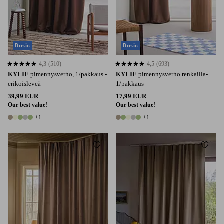
Basic
Basic
4,3
(510)
4,5
(693)
4,3 perustuen 510 arvosanaan
4,5 perustuen 693 arvosanaan
KYLIE
pimennysverho, 1/pakkaus -
KYLIE
pimennysverho renkailla-
erikoisleveä
1/pakkaus
39,99 EUR
17,99 EUR
Our best value!
Our best value!
+1
+1
6 värejä
6 värejä
Lisää suosikkeihin
Lisää 
220
250
300
220
250
300