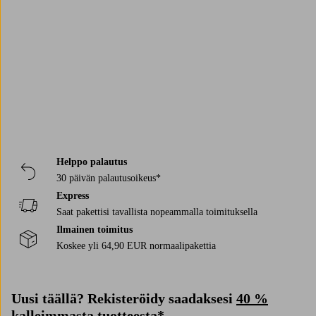
Trustpilot
Helppo palautus
30 päivän palautusoikeus*
Express
Saat pakettisi tavallista nopeammalla toimituksella
Ilmainen toimitus
Koskee yli 64,90 EUR normaalipakettia
Uusi täällä? Rekisteröidy saadaksesi
40 %
kalleimmasta tuotteesta*