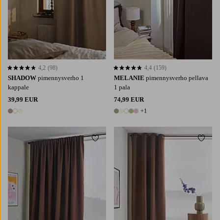
4,2
(98)
4,4
(159)
4,2 perustuen 98 arvosanaan
4,4 perustuen 159 arvosanaan
SHADOW
pimennysverho 1
MELANIE
pimennysverho pellava
kappale
1 pala
39,99 EUR
74,99 EUR
+1
3 värejä
6 värejä
Lisää suosikkeihin
Lisää 
220
250
300
160
220
250