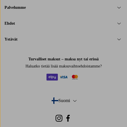
Palvelumme
Ehdot
Ystävät
Turvalliset maksut – maksa nyt tai erissä
Haluatko tietää
lisää maksuvaihtoehdoistamme
?
elpy
visa
mastercard
Suomi
- Valitse maa
Instagram
Facebook