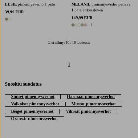
ELSIE
pimennysverho 1 pala
MELANIE
pimennysverho pellava
1 pala erikoisleveä
39,99 EUR
149,99 EUR
2 värejä
+1
6 värejä
Olet nähnyt 10 / 10 tuotteesta
1
Suosittu suodatus
Siniset pimennysverhot
Harmaat pimennysverhot
Valkoiset pimennysverhot
Mustat pimennysverhot
Beiget pimennysverhot
Vihreät pimennysverhot
Oranssit pimennysverhot