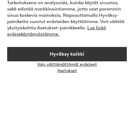
Tarkoituksena on analysoida, kuinka käytät sivustoa,
sekä edistää markkinointiamme, jotta saat paremmin
Palvelumme
sinua koskevia mainoksia. Napsauttamalla Hyväksy-
painiketta suostut evästeiden käyttöömme. Voit säätää
yksityiskohtia Asetukset-painikkeella.
Lue lisää
Ehdot
evästekäytännöstämme.
Ystävät
Hyväksy kaikki
Vain välttämättömät evästeet
Avaa
Asetukset
chat-
Turvalliset maksut – maksa nyt tai erissä
laati
Haluatko tietää
lisää maksuvaihtoehdoistamme
?
elpy
Suomi - Valitse maa