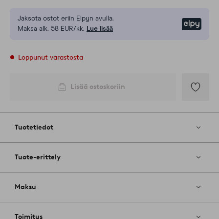
Jaksota ostot eriin Elpyn avulla.
Elpy
Maksa alk. 58 EUR/kk.
Lue lisää
Loppunut varastosta
Lisää ostoskoriin
Lisää
suosikkeih
Tuotetiedot
Tuote-erittely
Maksu
Toimitus