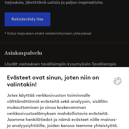
tarjouksia, jännittäviä uutisia ja paljon inspiraatiota.
Rekisteröidy itse
* Katso tarjouksen ehdot rekisteröitymisen yhteydessä
Asiakaspalvelu
Löydät vastauksen tavallisimpiin kysymyksiin Tavallisimpia
kysymyksiä -osiosta. Löydät täältä myös yhteystietomme.
Evästeet ovat sinun, joten niin on
valintakin!
Asiakaspalvelu
Tilaukset
Maksutavat
T
Jotex käyttää verkkosivuston toiminnalle
välttämättömiä evästeitä sekä analyysin, sisällön
mukauttamisen ja sinua koskevamman
Omat sivut
verkkosivustoelämyksen mahdollistavia evästeitä.
Jaamme henkilötiedot ja nämä evästeet niille mainos-
Tietoa Jotexista
ja analyysiyhtiöille, joiden kanssa teemme yhteistyötä.