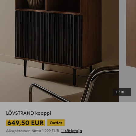
1
/
10
LÖVSTRAND kaappi
649,50 EUR
Outlet
Alkuperäinen hinta
1 299 EUR
Lisätietoja