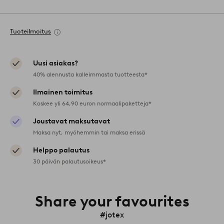
Tuoteilmoitus
Uusi asiakas?
40% alennusta kalleimmasta tuotteesta*
Ilmainen toimitus
Koskee yli 64,90 euron normaalipaketteja*
Joustavat maksutavat
Maksa nyt, myöhemmin tai maksa erissä
Helppo palautus
30 päivän palautusoikeus*
Share your favourites
#jotex