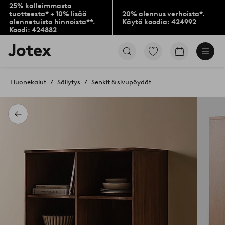
25% kalleimmasta
tuotteesta* + 10% lisää
20% alennus verhoista*.
alennetuista hinnoista**.
Käytä koodia: 424992
Koodi: 424882
Jotex-
Siirry
Siirry
logo
merkittyihin
ostoskoriin
–
suosikkituotteisiin
siirry
Huonekalut
Säilytys
Senkit & sivupöydät
aloitussivulle
Takaisin