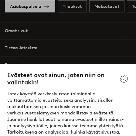
Asiakaspalvelu
Tilaukset
Maksutavat
T
Omat sivut
Tietoa Jotexista
Palvelumme
Evästeet ovat sinun, joten niin on
valintakin!
Ehdot
Jotex käyttää verkkosivuston toiminnalle
Ystävät
välttämättömiä evästeitä sekä analyysin, sisällön
mukauttamisen ja sinua koskevamman
verkkosivustoelämyksen mahdollistavia evästeitä.
Jaamme henkilötiedot ja nämä evästeet niille mainos-
Turvalliset maksut – maksa nyt tai erissä
ja analyysiyhtiöille, joiden kanssa teemme yhteistyötä.
Tarkoituksena on analysoida, kuinka käytät sivustoa,
Haluatko tietää
lisää maksuvaihtoehdoistamme
?