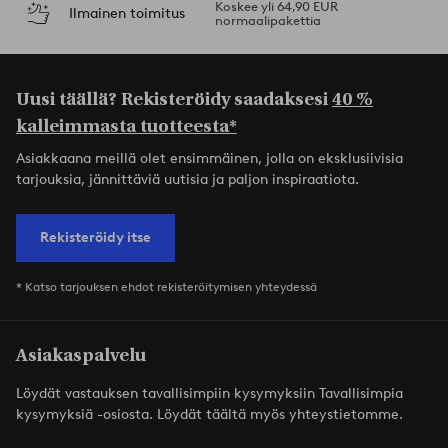
Koskee yli 64,90 EUR
Ilmainen toimitus
normaalipakettia
Uusi täällä? Rekisteröidy saadaksesi
40 %
kalleimmasta tuotteesta*
Asiakkaana meillä olet ensimmäinen, jolla on eksklusiivisia
tarjouksia, jännittäviä uutisia ja paljon inspiraatiota.
Rekisteröidy itse
* Katso tarjouksen ehdot rekisteröitymisen yhteydessä
Asiakaspalvelu
Löydät vastauksen tavallisimpiin kysymyksiin Tavallisimpia
kysymyksiä -osiosta. Löydät täältä myös yhteystietomme.