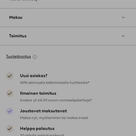
Maksu
Toimitus
Tuoteilmoitus
Uusi asiakas?
40% alennusta kalleimmasta tuotteesta*
Ilmainen toimitus
Koskee yli 64,90 euron normaalipaketteja*
Joustavat maksutavat
Maksa nyt, myöhemmin tai maksa erissä
Helppo palautus
30 päivän palautusoikeus*