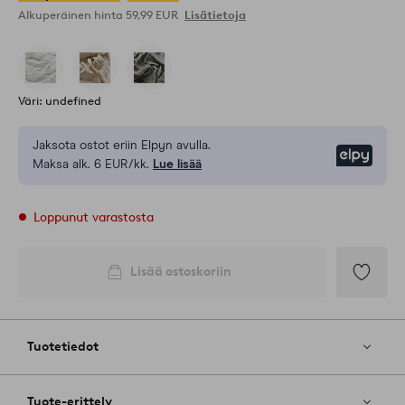
Alkuperäinen hinta
59,99 EUR
Lisätietoja
Väri: undefined
Jaksota ostot eriin Elpyn avulla.
Elpy
Maksa alk. 6 EUR/kk.
Lue lisää
Loppunut varastosta
Lisää ostoskoriin
Lisää
suosikkeih
Tuotetiedot
Tuote-erittely