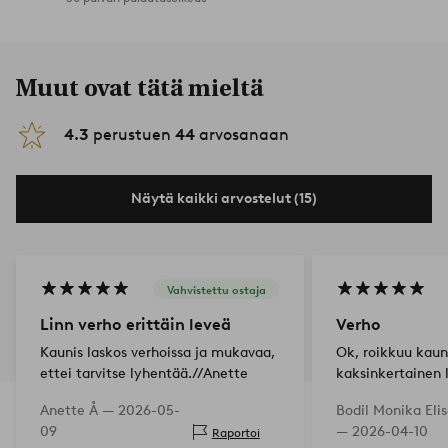
Muut ovat tätä mieltä
4.3
perustuen
44
arvosanaan
Näytä kaikki arvostelut (15)
Vahvistettu ostaja
Linn verho erittäin leveä
Verho
Kaunis laskos verhoissa ja mukavaa,
Ok, roikkuu kauni
ettei tarvitse lyhentää.//Anette
kaksinkertainen 
Anette Å —
2026-05-
Bodil Monika Eli
09
—
2026-04-10
Raportoi