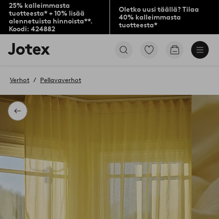
25% kalleimmasta
Oletko uusi täällä? Tilaa
tuotteesta* + 10% lisää
40% kalleimmasta
alennetuista hinnoista**.
tuotteesta*
Koodi: 424882
Jotex-
Siirry
Siirry
logo
merkittyihin
ostoskoriin
–
suosikkituotteisiin
siirry
Verhot
Pellavaverhot
aloitussivulle
Takaisin