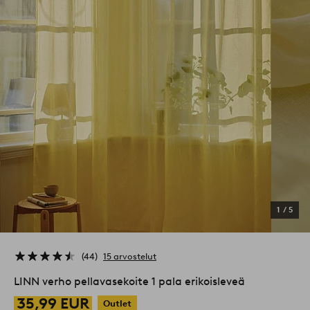
1
/
5
44
15 arvostelut
LINN verho pellavasekoite 1 pala erikoisleveä
35,99 EUR
Outlet