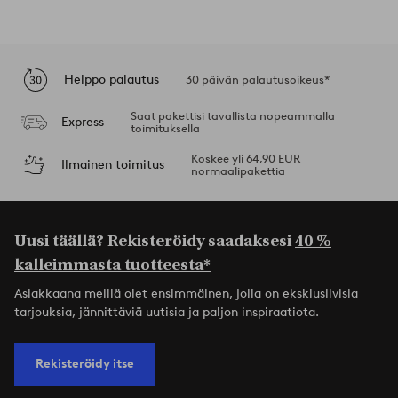
Helppo palautus
30 päivän palautusoikeus*
Saat pakettisi tavallista nopeammalla
Express
toimituksella
Koskee yli 64,90 EUR
Ilmainen toimitus
normaalipakettia
Uusi täällä? Rekisteröidy saadaksesi
40 %
kalleimmasta tuotteesta*
Asiakkaana meillä olet ensimmäinen, jolla on eksklusiivisia
tarjouksia, jännittäviä uutisia ja paljon inspiraatiota.
Rekisteröidy itse