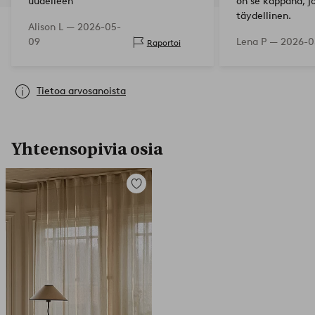
uudelleen
on se kappana, j
täydellinen.
Alison L —
2026-05-
09
Lena P —
2026-0
Raportoi
Tietoa arvosanoista
Yhteensopivia osia
Lisää
suosikkeihin