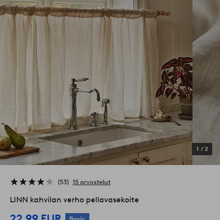
1
/
2
53
15 arvostelut
LINN kahvilan verho pellavasekoite
22,99 EUR
Basic