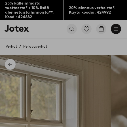
25% kalleimmasta
tuotteesta* + 10% lisää
20% alennus verhoista*.
alennetuista hinnoista**.
Käytä koodia: 424992
Koodi: 424882
Jotex-
Siirry
Siirry
logo
merkittyihin
ostoskoriin
–
suosikkituotteisiin
siirry
Verhot
Pellavaverhot
aloitussivulle
Takaisin