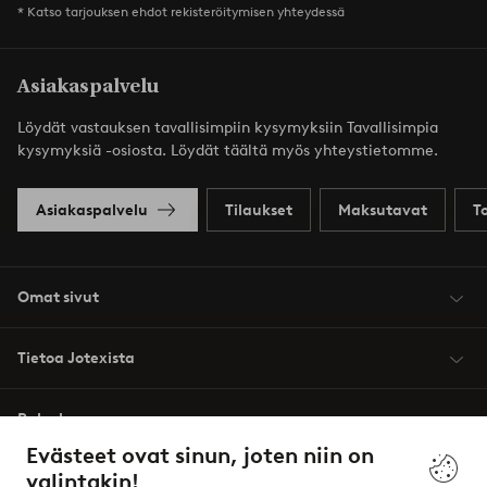
* Katso tarjouksen ehdot rekisteröitymisen yhteydessä
Asiakaspalvelu
Löydät vastauksen tavallisimpiin kysymyksiin Tavallisimpia
kysymyksiä -osiosta. Löydät täältä myös yhteystietomme.
Asiakaspalvelu
Tilaukset
Maksutavat
T
Omat sivut
Tietoa Jotexista
Palvelumme
Evästeet ovat sinun, joten niin on
valintakin!
Ehdot