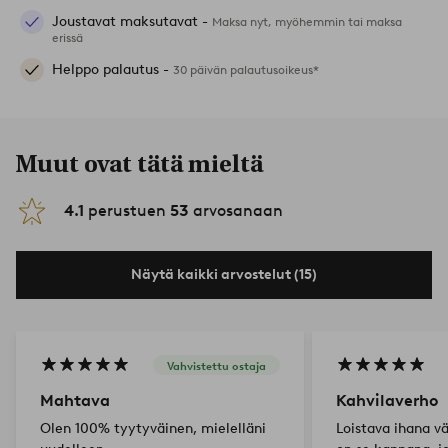
Joustavat maksutavat -
Maksa nyt, myöhemmin tai maksa
erissä
Helppo palautus -
30 päivän palautusoikeus*
Muut ovat tätä mieltä
4.1
perustuen
53
arvosanaan
Näytä kaikki arvostelut (15)
Vahvistettu ostaja
Mahtava
Kahvilaverho
Olen 100% tyytyväinen, mielelläni
Loistava ihana vä