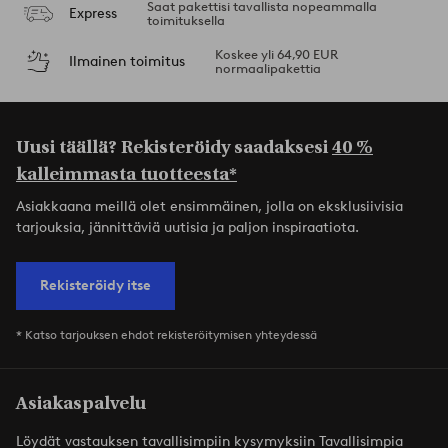
Saat pakettisi tavallista nopeammalla
Express
toimituksella
Koskee yli 64,90 EUR
Ilmainen toimitus
normaalipakettia
Uusi täällä? Rekisteröidy saadaksesi
40 %
kalleimmasta tuotteesta*
Asiakkaana meillä olet ensimmäinen, jolla on eksklusiivisia
tarjouksia, jännittäviä uutisia ja paljon inspiraatiota.
Rekisteröidy itse
* Katso tarjouksen ehdot rekisteröitymisen yhteydessä
Asiakaspalvelu
Löydät vastauksen tavallisimpiin kysymyksiin Tavallisimpia