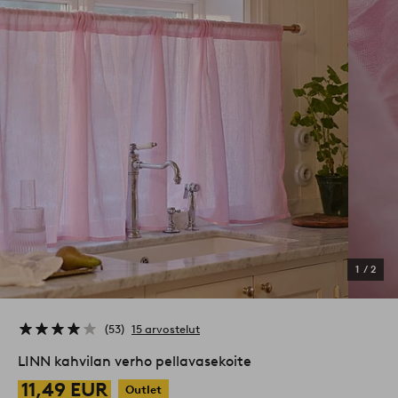
1
/
2
53
15 arvostelut
LINN kahvilan verho pellavasekoite
11,49 EUR
Outlet