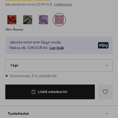
Alkuperäinen hinta
22,99 EUR
Lisätietoja
Väri: Roosa
Jaksota ostot eriin Elpyn avulla.
Elpy
Maksa alk. 3,90 EUR/kk.
Lue lisää
1 kpl
Varastossa
Toimitetaan 3-6 arkipäivää
Lisää ostoskoriin
Lisää
suosikkeih
Tuotetiedot