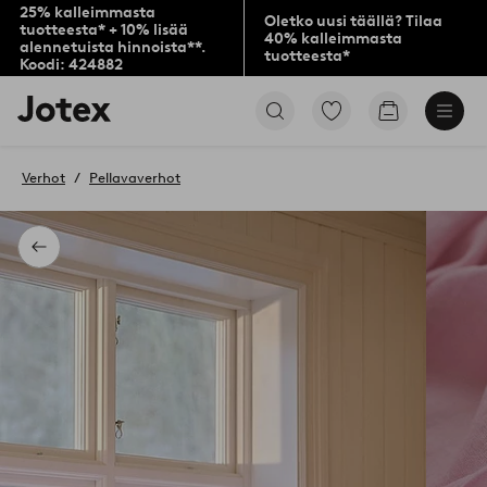
25% kalleimmasta
Oletko uusi täällä? Tilaa
tuotteesta* + 10% lisää
40% kalleimmasta
alennetuista hinnoista**.
tuotteesta*
Koodi: 424882
Jotex-
Siirry
Siirry
logo
merkittyihin
ostoskoriin
–
suosikkituotteisiin
siirry
Verhot
Pellavaverhot
aloitussivulle
Takaisin