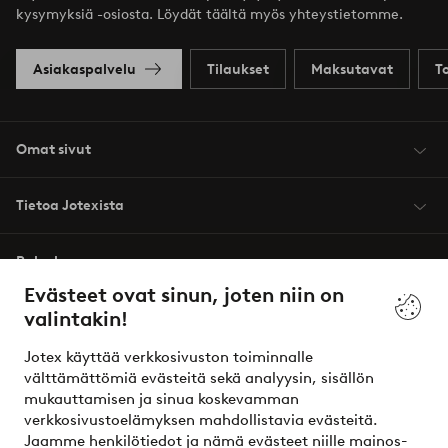
kysymyksiä -osiosta. Löydät täältä myös yhteystietomme.
Asiakaspalvelu
Tilaukset
Maksutavat
T
Omat sivut
Tietoa Jotexista
Palvelumme
Evästeet ovat sinun, joten niin on
valintakin!
Ehdot
Jotex käyttää verkkosivuston toiminnalle
Ystävät
välttämättömiä evästeitä sekä analyysin, sisällön
mukauttamisen ja sinua koskevamman
verkkosivustoelämyksen mahdollistavia evästeitä.
Jaamme henkilötiedot ja nämä evästeet niille mainos-