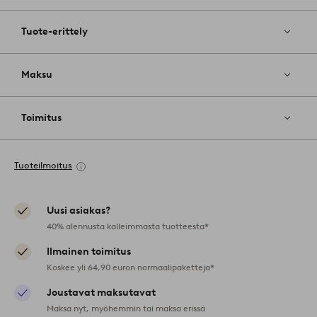
Tuote-erittely
Maksu
Toimitus
Tuoteilmoitus
Uusi asiakas?
40% alennusta kalleimmasta tuotteesta*
Ilmainen toimitus
Koskee yli 64,90 euron normaalipaketteja*
Joustavat maksutavat
Maksa nyt, myöhemmin tai maksa erissä