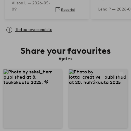
Alison L —
2026-05-
09
Lena P —
2026-0
Raportoi
Tietoa arvosanoista
Share your favourites
#jotex