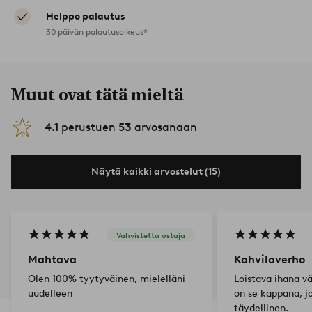
Helppo palautus
30 päivän palautusoikeus*
Muut ovat tätä mieltä
4.1
perustuen
53
arvosanaan
Näytä kaikki arvostelut (15)
Vahvistettu ostaja
Mahtava
Kahvilaverho
Olen 100% tyytyväinen, mielelläni
Loistava ihana vä
uudelleen
on se kappana, j
täydellinen.