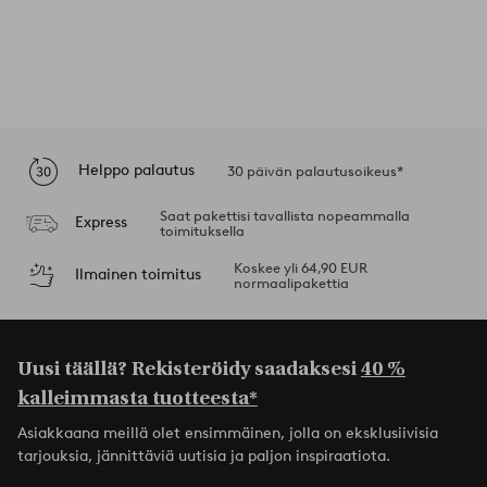
Helppo palautus
30 päivän palautusoikeus*
Saat pakettisi tavallista nopeammalla
Express
toimituksella
Koskee yli 64,90 EUR
Ilmainen toimitus
normaalipakettia
Uusi täällä? Rekisteröidy saadaksesi
40 %
kalleimmasta tuotteesta*
Asiakkaana meillä olet ensimmäinen, jolla on eksklusiivisia
tarjouksia, jännittäviä uutisia ja paljon inspiraatiota.