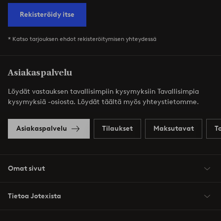
Rekisteröidy itse
* Katso tarjouksen ehdot rekisteröitymisen yhteydessä
Asiakaspalvelu
Löydät vastauksen tavallisimpiin kysymyksiin Tavallisimpia
kysymyksiä -osiosta. Löydät täältä myös yhteystietomme.
Asiakaspalvelu
Tilaukset
Maksutavat
T
Omat sivut
Tietoa Jotexista