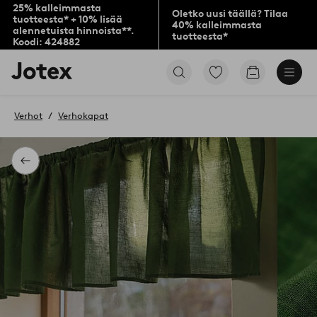
25% kalleimmasta
Oletko uusi täällä? Tilaa
tuotteesta* + 10% lisää
40% kalleimmasta
alennetuista hinnoista**.
tuotteesta*
Koodi: 424882
Jotex-
Siirry
Siirry
logo
merkittyihin
ostoskoriin
–
suosikkituotteisiin
siirry
Verhot
Verhokapat
aloitussivulle
Takaisin