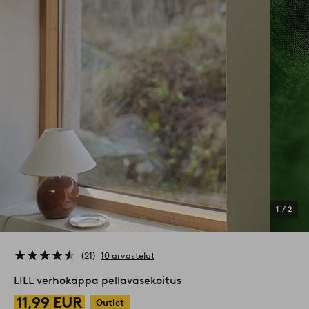
1
/
2
21
10 arvostelut
LILL verhokappa pellavasekoitus
11,99 EUR
Outlet