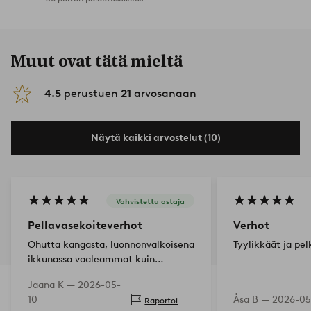
Muut ovat tätä mieltä
4.5
perustuen
21
arvosanaan
Näytä kaikki arvostelut (10)
Vahvistettu ostaja
Pellavasekoiteverhot
Verhot
Ohutta kangasta, luonnonvalkoisena
Tyylikkäät ja pel
ikkunassa vaaleammat kuin
pestynä, tosi kauniit hattarakapat
Jaana K —
2026-05-
😊
10
Åsa B —
2026-05
Raportoi