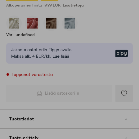
Alkuperäinen hinta
19,99 EUR
Lisätietoja
Väri: undefined
Jaksota ostot eriin Elpyn avulla.
Elpy
Maksa alk. 4 EUR/kk.
Lue lisää
Loppunut varastosta
Lisää ostoskoriin
Lisää
suosikkeih
Tuotetiedot
Tuote-erittely