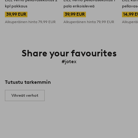
kpl pakkaus
pala erikoisleveä
pellavas
39,99 EUR
39,99 EUR
14,99 
Alkuperäinen hinta
79,99 EUR
Alkuperäinen hinta
79,99 EUR
Alkuperä
Share your favourites
#jotex
Tutustu tarkemmin
Vihreät verhot