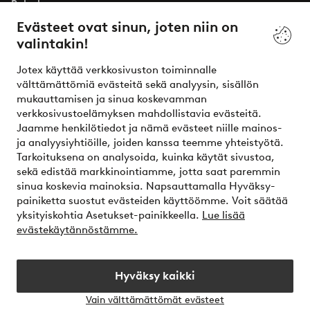
Palvelumme
Evästeet ovat sinun, joten niin on
valintakin!
Ehdot
Jotex käyttää verkkosivuston toiminnalle
Ystävät
välttämättömiä evästeitä sekä analyysin, sisällön
mukauttamisen ja sinua koskevamman
verkkosivustoelämyksen mahdollistavia evästeitä.
Jaamme henkilötiedot ja nämä evästeet niille mainos-
Turvalliset maksut – maksa nyt tai erissä
ja analyysiyhtiöille, joiden kanssa teemme yhteistyötä.
Tarkoituksena on analysoida, kuinka käytät sivustoa,
Haluatko tietää
lisää maksuvaihtoehdoistamme
?
sekä edistää markkinointiamme, jotta saat paremmin
elpy
sinua koskevia mainoksia. Napsauttamalla Hyväksy-
painiketta suostut evästeiden käyttöömme. Voit säätää
yksityiskohtia Asetukset-painikkeella.
Lue lisää
evästekäytännöstämme.
Suomi - Valitse maa
Hyväksy kaikki
Instagram
Facebook
Vain välttämättömät evästeet
Avaa