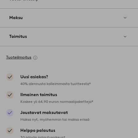
Maksu
Toimitus
Tuoteilmoitus
Uusi asiakas?
40% alennusta kalleimmasta tuotteesta*
Ilmainen toimitus
Koskee yli 64,90 euron normaalipaketteja*
Joustavat maksutavat
Maksa nyt, myöhemmin tai maksa erissä
Helppo palautus
30 päivän palautusoikeus*