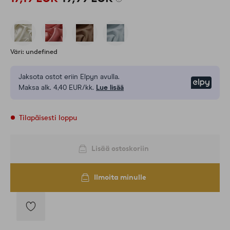
Väri: undefined
Jaksota ostot eriin Elpyn avulla.
Elpy
Maksa alk. 4,40 EUR/kk.
Lue lisää
Tilapäisesti loppu
Lisää ostoskoriin
Ilmoita minulle
Lisää