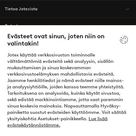
Tietoa Jotexista
Palvelumme
Evästeet ovat sinun, joten niin on
valintakin!
Ehdot
Jotex käyttää verkkosivuston toiminnalle
Ystävät
välttämättömiä evästeitä sekä analyysin, sisällön
mukauttamisen ja sinua koskevamman
verkkosivustoelämyksen mahdollistavia evästeitä.
Jaamme henkilötiedot ja nämä evästeet niille mainos-
Turvalliset maksut – maksa nyt tai erissä
ja analyysiyhtiöille, joiden kanssa teemme yhteistyötä.
Tarkoituksena on analysoida, kuinka käytät sivustoa,
Haluatko tietää
lisää maksuvaihtoehdoistamme
?
sekä edistää markkinointiamme, jotta saat paremmin
elpy
sinua koskevia mainoksia. Napsauttamalla Hyväksy-
painiketta suostut evästeiden käyttöömme. Voit säätää
yksityiskohtia Asetukset-painikkeella.
Lue lisää
evästekäytännöstämme.
Suomi - Valitse maa