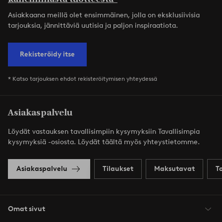
Asiakkaana meillä olet ensimmäinen, jolla on eksklusiivisia
tarjouksia, jännittäviä uutisia ja paljon inspiraatiota.
Rekisteröidy itse
* Katso tarjouksen ehdot rekisteröitymisen yhteydessä
Asiakaspalvelu
Löydät vastauksen tavallisimpiin kysymyksiin Tavallisimpia
kysymyksiä -osiosta. Löydät täältä myös yhteystietomme.
Asiakaspalvelu
Tilaukset
Maksutavat
T
Omat sivut