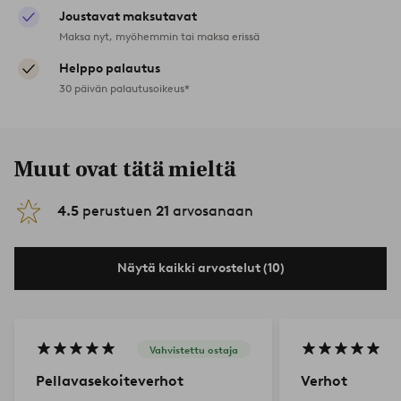
Joustavat maksutavat
Maksa nyt, myöhemmin tai maksa erissä
Helppo palautus
30 päivän palautusoikeus*
Muut ovat tätä mieltä
4.5
perustuen
21
arvosanaan
Näytä kaikki arvostelut (10)
Vahvistettu ostaja
Pellavasekoiteverhot
Verhot