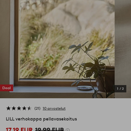
Deal
1
/
2
21
10 arvostelut
LILL verhokappa pellavasekoitus
17,19 EUR
19,99 EUR