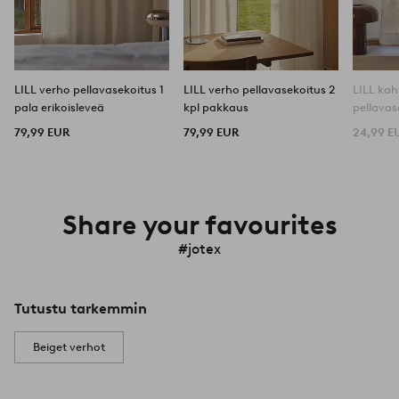
LILL verho pellavasekoitus 1
LILL verho pellavasekoitus 2
LILL kah
pala erikoisleveä
kpl pakkaus
pellavas
79,99 EUR
79,99 EUR
24,99 E
Share your favourites
#jotex
Tutustu tarkemmin
Beiget verhot