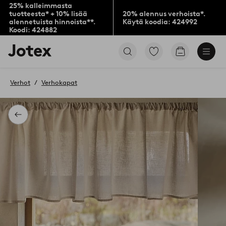
25% kalleimmasta
tuotteesta* + 10% lisää
20% alennus verhoista*.
alennetuista hinnoista**.
Käytä koodia: 424992
Koodi: 424882
Jotex-
Siirry
Siirry
logo
merkittyihin
ostoskoriin
–
suosikkituotteisiin
siirry
Verhot
Verhokapat
aloitussivulle
Takaisin