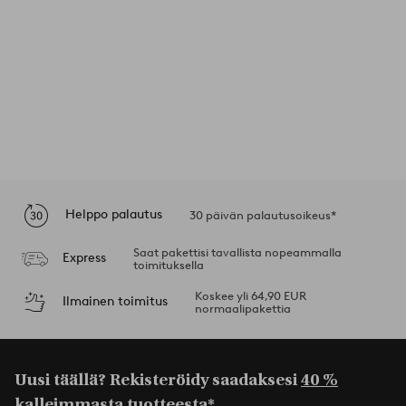
Helppo palautus
30 päivän palautusoikeus*
Saat pakettisi tavallista nopeammalla
Express
toimituksella
Koskee yli 64,90 EUR
Ilmainen toimitus
normaalipakettia
Uusi täällä? Rekisteröidy saadaksesi
40 %
kalleimmasta tuotteesta*