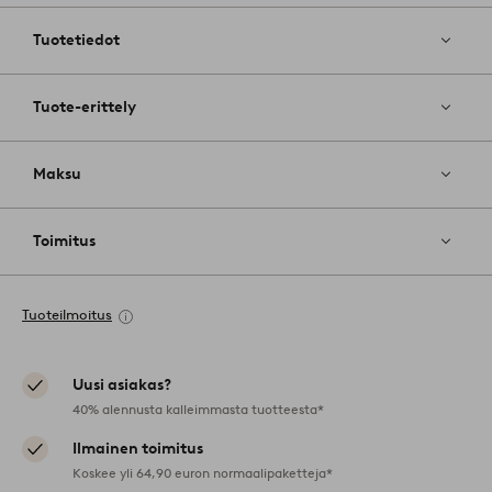
suosikkeihin
Tuotetiedot
Tuote-erittely
Maksu
Toimitus
Tuoteilmoitus
Uusi asiakas?
40% alennusta kalleimmasta tuotteesta*
Ilmainen toimitus
Koskee yli 64,90 euron normaalipaketteja*