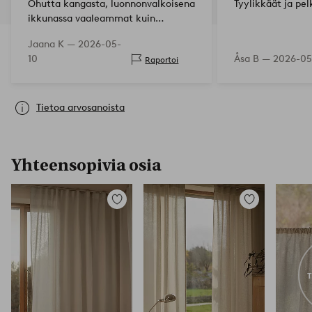
Ohutta kangasta, luonnonvalkoisena
Tyylikkäät ja pel
ikkunassa vaaleammat kuin
pestynä, tosi kauniit hattarakapat
Jaana K —
2026-05-
😊
10
Åsa B —
2026-05
Raportoi
Tietoa arvosanoista
Yhteensopivia osia
Lisää
Lisää
suosikkeihin
suosikkeihin