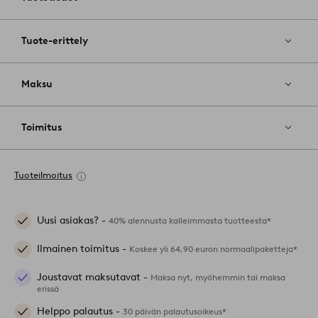
Tuote-erittely
Maksu
Toimitus
Tuoteilmoitus
Uusi asiakas? -
40% alennusta kalleimmasta tuotteesta*
Ilmainen toimitus -
Koskee yli 64,90 euron normaalipaketteja*
Joustavat maksutavat -
Maksa nyt, myöhemmin tai maksa
erissä
Helppo palautus -
30 päivän palautusoikeus*