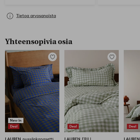
Tietoa arvosanoista
Yhteensopivia osia
Lisää
Lisää
suosikkeihin
suosikkeihin
New in
Deal
Deal
Deal
LAUREN
pussilakanasetti
LAUREN
FRILL
LAURE