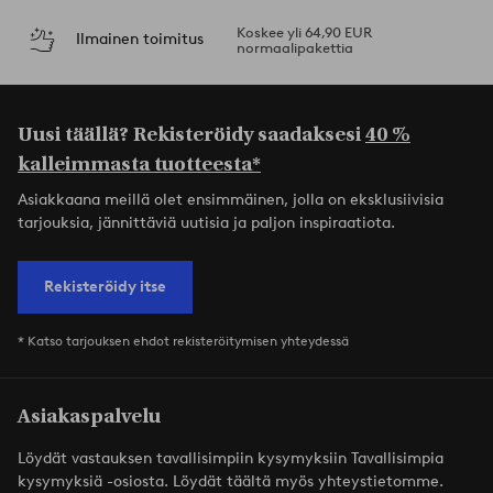
Koskee yli 64,90 EUR
Ilmainen toimitus
normaalipakettia
Uusi täällä? Rekisteröidy saadaksesi
40 %
kalleimmasta tuotteesta*
Asiakkaana meillä olet ensimmäinen, jolla on eksklusiivisia
tarjouksia, jännittäviä uutisia ja paljon inspiraatiota.
Rekisteröidy itse
* Katso tarjouksen ehdot rekisteröitymisen yhteydessä
Asiakaspalvelu
Löydät vastauksen tavallisimpiin kysymyksiin Tavallisimpia
kysymyksiä -osiosta. Löydät täältä myös yhteystietomme.