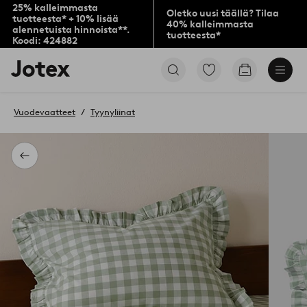
25% kalleimmasta
Oletko uusi täällä? Tilaa
tuotteesta* + 10% lisää
40% kalleimmasta
alennetuista hinnoista**.
tuotteesta*
Koodi: 424882
Jotex-
Siirry
Siirry
logo
merkittyihin
ostoskoriin
–
suosikkituotteisiin
siirry
Vuodevaatteet
Tyynyliinat
aloitussivulle
Takaisin