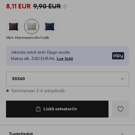
8,11 EUR
9,90 EUR
Väri: Harmaanvihr/valk
Jaksota ostot eriin Elpyn avulla.
Elpy
Maksa alk. 3,60 EUR/kk.
Lue lisää
50X60
Varastossa
Toimitetaan 3-6 arkipäivää
Lisää ostoskoriin
Lisää
ostoskoriin
Lisää
suosikkeih
Tuotetiedot