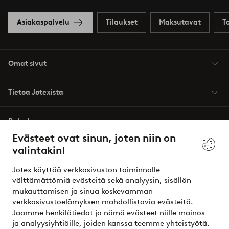
Asiakaspalvelu
Tilaukset
Maksutavat
T
Omat sivut
Tietoa Jotexista
Palvelumme
Evästeet ovat sinun, joten niin on
valintakin!
Ehdot
Jotex käyttää verkkosivuston toiminnalle
Ystävät
välttämättömiä evästeitä sekä analyysin, sisällön
mukauttamisen ja sinua koskevamman
verkkosivustoelämyksen mahdollistavia evästeitä.
Jaamme henkilötiedot ja nämä evästeet niille mainos-
Turvalliset maksut – maksa nyt tai erissä
ja analyysiyhtiöille, joiden kanssa teemme yhteistyötä.