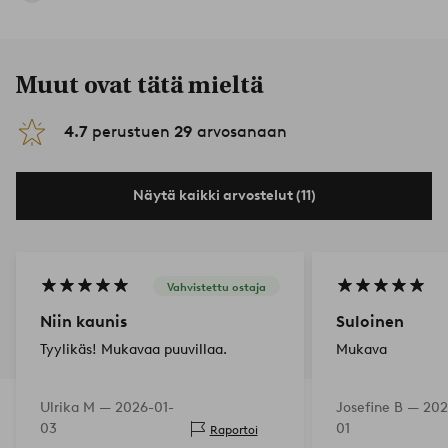
Muut ovat tätä mieltä
4.7
perustuen
29
arvosanaan
Näytä kaikki arvostelut (11)
Vahvistettu ostaja
Niin kaunis
Suloinen
Tyylikäs! Mukavaa puuvillaa.
Mukava
Ulrika M —
2026-01-
Josefine B —
202
03
01
Raportoi