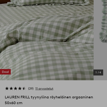
Deal
1
/
4
29
11 arvostelut
LAUREN FRILL tyynyliina röyhelöinen orgaaninen
50x60 cm