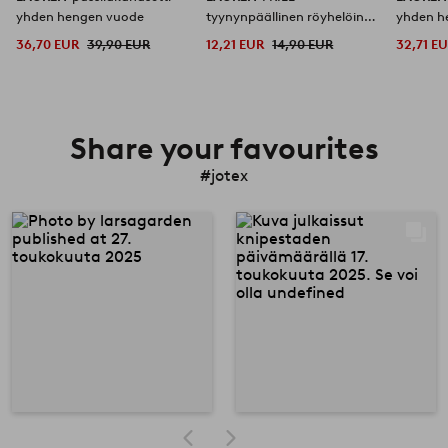
yhden hengen vuode
tyynynpäällinen röyhelöinen
yhden h
orgaaninen 50x90 cm
36,70 EUR
39,90 EUR
12,21 EUR
14,90 EUR
32,71 E
Share your favourites
#jotex