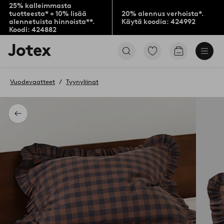
25% kalleimmasta
tuotteesta* + 10% lisää
20% alennus verhoista*.
alennetuista hinnoista**.
Käytä koodia: 424992
Koodi: 424882
Jotex-
Siirry
Siirry
logo
merkittyihin
ostoskoriin
–
suosikkituotteisiin
siirry
Vuodevaatteet
Tyynyliinat
aloitussivulle
Takaisin