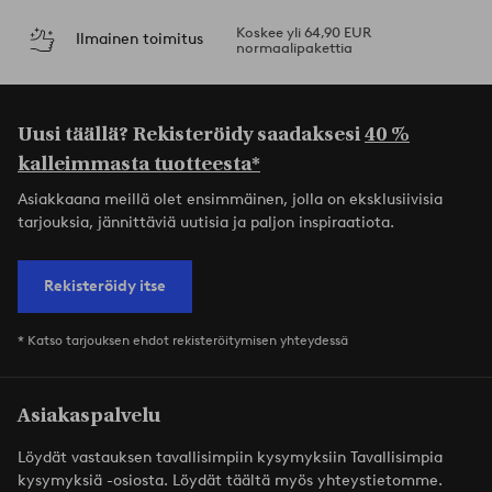
Koskee yli 64,90 EUR
Ilmainen toimitus
normaalipakettia
Uusi täällä? Rekisteröidy saadaksesi
40 %
kalleimmasta tuotteesta*
Asiakkaana meillä olet ensimmäinen, jolla on eksklusiivisia
tarjouksia, jännittäviä uutisia ja paljon inspiraatiota.
Rekisteröidy itse
* Katso tarjouksen ehdot rekisteröitymisen yhteydessä
Asiakaspalvelu
Löydät vastauksen tavallisimpiin kysymyksiin Tavallisimpia
kysymyksiä -osiosta. Löydät täältä myös yhteystietomme.