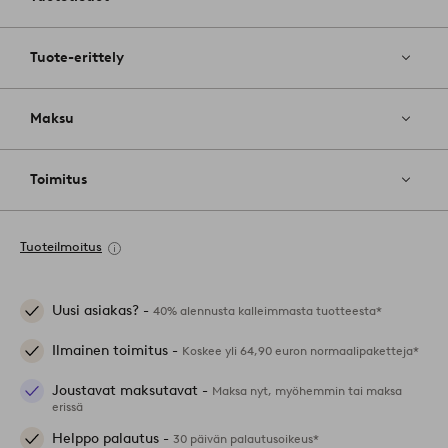
Tuote-erittely
Maksu
Toimitus
Tuoteilmoitus
Uusi asiakas? -
40% alennusta kalleimmasta tuotteesta*
Ilmainen toimitus -
Koskee yli 64,90 euron normaalipaketteja*
Joustavat maksutavat -
Maksa nyt, myöhemmin tai maksa
erissä
Helppo palautus -
30 päivän palautusoikeus*