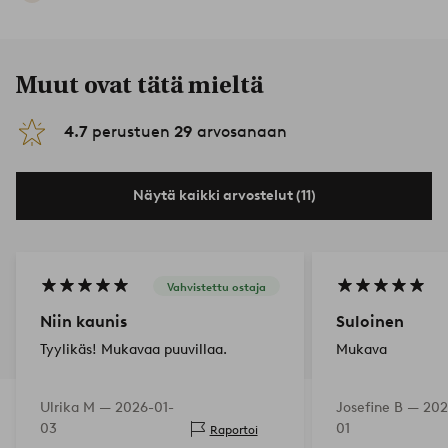
Muut ovat tätä mieltä
4.7
perustuen
29
arvosanaan
Näytä kaikki arvostelut (11)
Vahvistettu ostaja
Niin kaunis
Suloinen
Tyylikäs! Mukavaa puuvillaa.
Mukava
Ulrika M —
2026-01-
Josefine B —
202
03
01
Raportoi