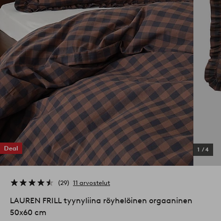
Deal
1
/
4
29
11 arvostelut
LAUREN FRILL tyynyliina röyhelöinen orgaaninen
50x60 cm