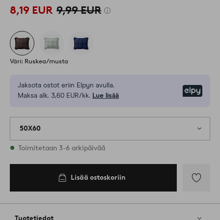
8,19 EUR
9,99 EUR
Väri: Ruskea/musta
Jaksota ostot eriin Elpyn avulla.
Elpy
Maksa alk. 3,60 EUR/kk.
Lue lisää
50X60
Varastossa
Toimitetaan 3-6 arkipäivää
Lisää ostoskoriin
Lisää
ostoskoriin
Lisää
suosikkeih
Tuotetiedot