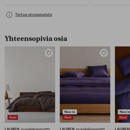
Tietoa arvosanoista
Yhteensopivia osia
Lisää
Lisää
suosikkeihin
suosikkeihin
New in
New i
Deal
Deal
Deal
LAUREN
pussilakanasetti
LAUREN
pussilakanasetti
LAURE