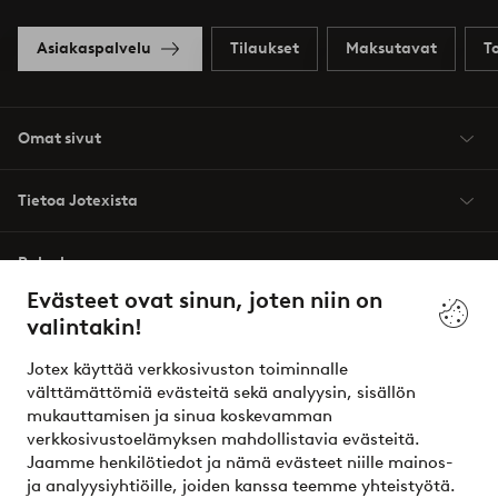
Asiakaspalvelu
Tilaukset
Maksutavat
T
Omat sivut
Tietoa Jotexista
Palvelumme
Evästeet ovat sinun, joten niin on
valintakin!
Ehdot
Jotex käyttää verkkosivuston toiminnalle
Ystävät
välttämättömiä evästeitä sekä analyysin, sisällön
mukauttamisen ja sinua koskevamman
verkkosivustoelämyksen mahdollistavia evästeitä.
Jaamme henkilötiedot ja nämä evästeet niille mainos-
Turvalliset maksut – maksa nyt tai erissä
ja analyysiyhtiöille, joiden kanssa teemme yhteistyötä.