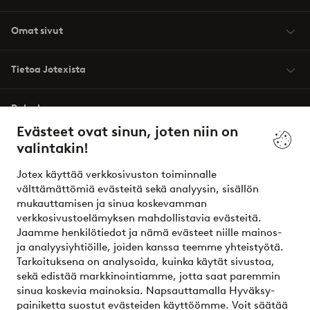
Omat sivut
Tietoa Jotexista
Palvelumme
Evästeet ovat sinun, joten niin on
valintakin!
Ehdot
Jotex käyttää verkkosivuston toiminnalle
Ystävät
välttämättömiä evästeitä sekä analyysin, sisällön
mukauttamisen ja sinua koskevamman
verkkosivustoelämyksen mahdollistavia evästeitä.
Jaamme henkilötiedot ja nämä evästeet niille mainos-
Turvalliset maksut – maksa nyt tai erissä
ja analyysiyhtiöille, joiden kanssa teemme yhteistyötä.
Tarkoituksena on analysoida, kuinka käytät sivustoa,
Haluatko tietää
lisää maksuvaihtoehdoistamme
?
sekä edistää markkinointiamme, jotta saat paremmin
elpy
sinua koskevia mainoksia. Napsauttamalla Hyväksy-
painiketta suostut evästeiden käyttöömme. Voit säätää