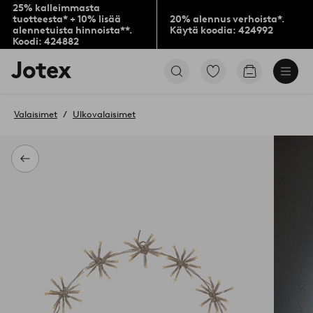
25% kalleimmasta
tuotteesta* + 10% lisää
20% alennus verhoista*.
alennetuista hinnoista**.
Käytä koodia: 424992
Koodi: 424882
Jotex-
Siirry
Siirry
logo
merkittyihin
ostoskoriin
–
suosikkituotteisiin
siirry
Valaisimet
Ulkovalaisimet
aloitussivulle
Takaisin