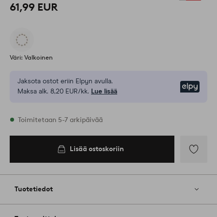
61,99 EUR
Väri: Valkoinen
Jaksota ostot eriin Elpyn avulla.
Elpy
Maksa alk. 8,20 EUR/kk.
Lue lisää
Varastossa
Toimitetaan 5-7 arkipäivää
Lisää ostoskoriin
Lisää
ostoskoriin
Lisää
suosikkeih
Tuotetiedot