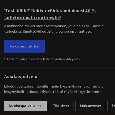
Uusi täällä? Rekisteröidy saadaksesi
40 %
kalleimmasta tuotteesta*
Asiakkaana meillä olet ensimmäinen, jolla on eksklusiivisia
tarjouksia, jännittäviä uutisia ja paljon inspiraatiota.
Rekisteröidy itse
* Katso tarjouksen ehdot rekisteröitymisen yhteydessä
Asiakaspalvelu
Löydät vastauksen tavallisimpiin kysymyksiin Tavallisimpia
kysymyksiä -osiosta. Löydät täältä myös yhteystietomme.
Asiakaspalvelu
Tilaukset
Maksutavat
T