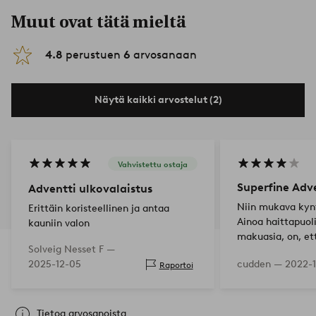
Muut ovat tätä mieltä
4.8
perustuen
6
arvosanaan
Näytä kaikki arvostelut (2)
Vahvistettu ostaja
Superfine Adv
Adventti ulkovalaistus
Niin mukava kynt
Erittäin koristeellinen ja antaa
Ainoa haittapuoli
kauniin valon
makuasia, on, et
Solveig Nesset F —
liian kirkkaasti.
2025-12-05
cudden —
2022-1
Raportoi
rauhallisempaa 
valoa…
Tietoa arvosanoista