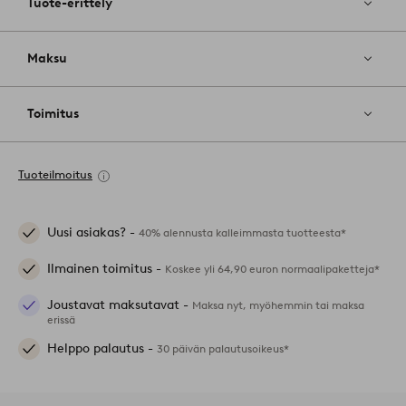
Tuote-erittely
Maksu
Toimitus
Tuoteilmoitus
Uusi asiakas? -
40% alennusta kalleimmasta tuotteesta*
Ilmainen toimitus -
Koskee yli 64,90 euron normaalipaketteja*
Joustavat maksutavat -
Maksa nyt, myöhemmin tai maksa
erissä
Helppo palautus -
30 päivän palautusoikeus*