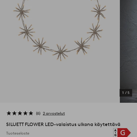
1
/
5
6
2 arvostelut
SILUETT FLOWER LED-valaistus ulkona käytettävä
Tuoteseloste