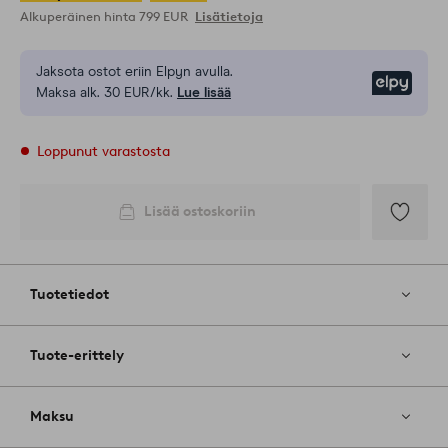
Alkuperäinen hinta
799 EUR
Lisätietoja
Jaksota ostot eriin Elpyn avulla.
Elpy
Maksa alk. 30 EUR/kk.
Lue lisää
Loppunut varastosta
Lisää ostoskoriin
Lisää
suosikkeih
Tuotetiedot
Tuote-erittely
Maksu