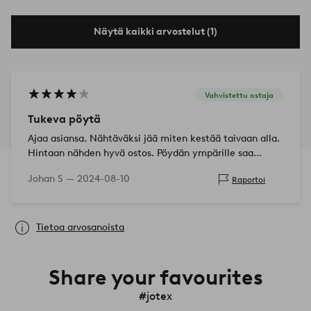
Näytä kaikki arvostelut (1)
Vahvistettu ostaja
Tukeva pöytä
Ajaa asiansa. Nähtäväksi jää miten kestää taivaan alla.
Hintaan nähden hyvä ostos. Pöydän ympärille saa
sinakin 8 tuolia jos oikein haluaa.
Johan S —
2024-08-10
Raportoi
Tietoa arvosanoista
Share your favourites
#jotex