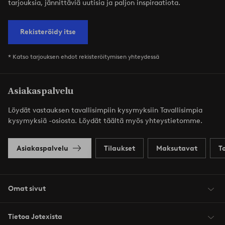
tarjouksia, jännittäviä uutisia ja paljon inspiraatiota.
Rekisteröidy itse
* Katso tarjouksen ehdot rekisteröitymisen yhteydessä
Asiakaspalvelu
Löydät vastauksen tavallisimpiin kysymyksiin Tavallisimpia
kysymyksiä -osiosta. Löydät täältä myös yhteystietomme.
Asiakaspalvelu
Tilaukset
Maksutavat
T
Omat sivut
Tietoa Jotexista