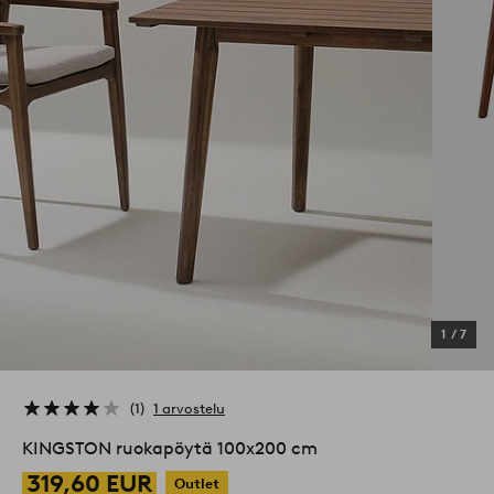
1
/
7
1
1 arvostelu
KINGSTON ruokapöytä 100x200 cm
319,60 EUR
Outlet