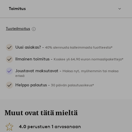
Toimitus
Tuoteilmoitus
Uusi asiakas? -
40% alennusta kalleimmasta tuotteesta*
Ilmainen toimitus -
Koskee yli 64,90 euron normaalipaketteja*
Joustavat maksutavat -
Maksa nyt, myöhemmin tai maksa
erissä
Helppo palautus -
30 päivän palautusoikeus*
Muut ovat tätä mieltä
4.0
perustuen
1
arvosanaan