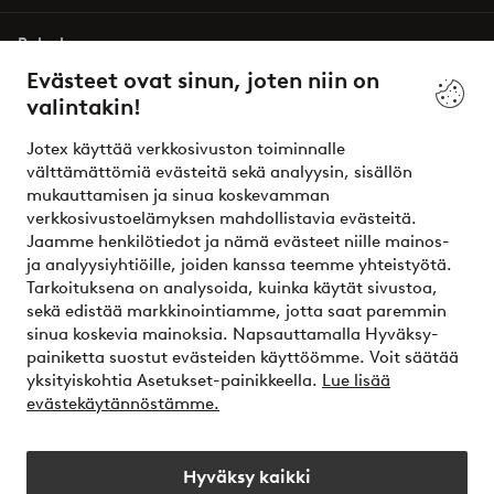
Palvelumme
Evästeet ovat sinun, joten niin on
valintakin!
Ehdot
Jotex käyttää verkkosivuston toiminnalle
Ystävät
välttämättömiä evästeitä sekä analyysin, sisällön
mukauttamisen ja sinua koskevamman
verkkosivustoelämyksen mahdollistavia evästeitä.
Jaamme henkilötiedot ja nämä evästeet niille mainos-
Turvalliset maksut – maksa nyt tai erissä
ja analyysiyhtiöille, joiden kanssa teemme yhteistyötä.
Tarkoituksena on analysoida, kuinka käytät sivustoa,
Haluatko tietää
lisää maksuvaihtoehdoistamme
?
sekä edistää markkinointiamme, jotta saat paremmin
elpy
sinua koskevia mainoksia. Napsauttamalla Hyväksy-
painiketta suostut evästeiden käyttöömme. Voit säätää
yksityiskohtia Asetukset-painikkeella.
Lue lisää
evästekäytännöstämme.
Suomi - Valitse maa
Hyväksy kaikki