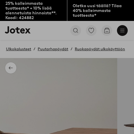
25% kalleimmasta
Oletko uusi täällä? Tilaa
tuotteesta* + 10% lisää
40% kalleimmasta
alennetuista hinnoista**.
tuotteesta*
Koodi: 424882
Jotex-
Siirry
Siirry
logo
merkittyihin
ostoskoriin
–
suosikkituotteisiin
siirry
Ulkokalusteet
Puutarhapöydät
Ruokapöydät ulkokäyttöön
aloitussivulle
Takaisin