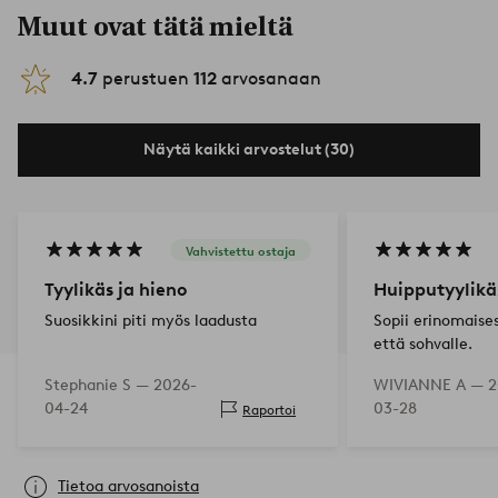
Muut ovat tätä mieltä
4.7
perustuen
112
arvosanaan
Näytä kaikki arvostelut (30)
Vahvistettu ostaja
Tyylikäs ja hieno
Huipputyylikä
Suosikkini piti myös laadusta
Sopii erinomaise
että sohvalle.
Stephanie S —
2026-
WIVIANNE A —
2
04-24
03-28
Raportoi
Tietoa arvosanoista