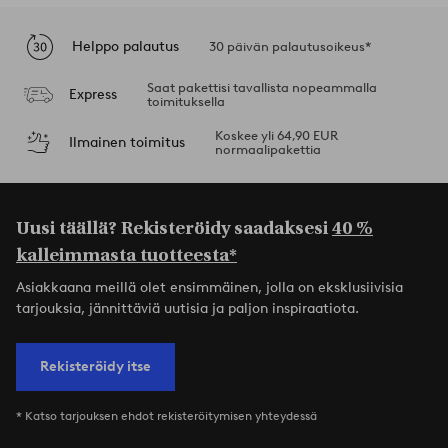
Helppo palautus
30 päivän palautusoikeus*
Saat pakettisi tavallista nopeammalla
Express
toimituksella
Koskee yli 64,90 EUR
Ilmainen toimitus
normaalipakettia
Uusi täällä? Rekisteröidy saadaksesi
40 %
kalleimmasta tuotteesta*
Asiakkaana meillä olet ensimmäinen, jolla on eksklusiivisia
tarjouksia, jännittäviä uutisia ja paljon inspiraatiota.
Rekisteröidy itse
* Katso tarjouksen ehdot rekisteröitymisen yhteydessä