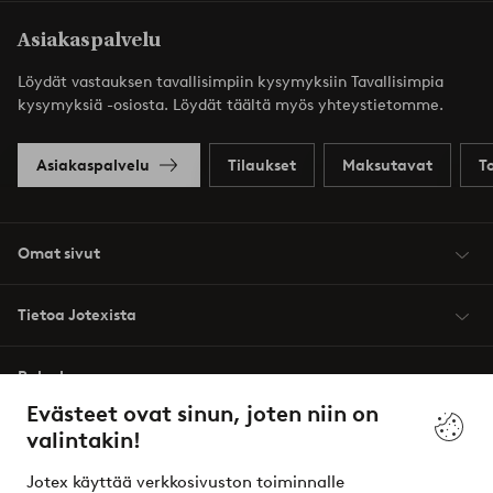
Asiakaspalvelu
Löydät vastauksen tavallisimpiin kysymyksiin Tavallisimpia
kysymyksiä -osiosta. Löydät täältä myös yhteystietomme.
Asiakaspalvelu
Tilaukset
Maksutavat
T
Omat sivut
Tietoa Jotexista
Palvelumme
Evästeet ovat sinun, joten niin on
valintakin!
Ehdot
Jotex käyttää verkkosivuston toiminnalle