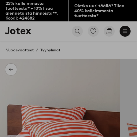
25% kalleimmasta
Oletko uusi täällä? Tilaa
tuotteesta* + 10% lisää
40% kalleimmasta
alennetuista hinnoista**.
tuotteesta*
Koodi: 424882
Jotex-
Siirry
Siirry
logo
merkittyihin
ostoskoriin
–
suosikkituotteisiin
siirry
Vuodevaatteet
Tyynyliinat
aloitussivulle
Takaisin