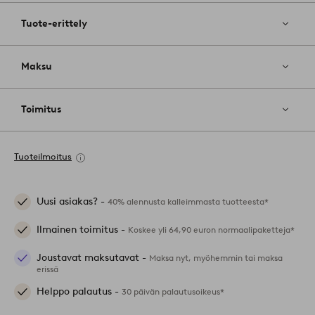
Tuote-erittely
Maksu
Toimitus
Tuoteilmoitus
Uusi asiakas? -
40% alennusta kalleimmasta tuotteesta*
Ilmainen toimitus -
Koskee yli 64,90 euron normaalipaketteja*
Joustavat maksutavat -
Maksa nyt, myöhemmin tai maksa
erissä
Helppo palautus -
30 päivän palautusoikeus*