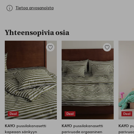
Tietoa arvosanoista
Yhteensopivia osia
Lisää
Lisää
suosikkeihin
suosikkeihin
Deal
Deal
Deal
KAYO
pussilakanasetti
KAYO
pussilakanasetti
KAYO
pu
kapeaan sänkyyn
parivuode orgaaninen
parivuo