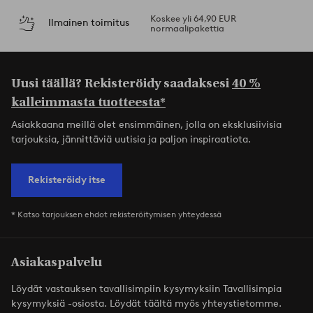
Koskee yli 64,90 EUR
Ilmainen toimitus
normaalipakettia
Uusi täällä? Rekisteröidy saadaksesi
40 %
kalleimmasta tuotteesta*
Asiakkaana meillä olet ensimmäinen, jolla on eksklusiivisia
tarjouksia, jännittäviä uutisia ja paljon inspiraatiota.
Rekisteröidy itse
* Katso tarjouksen ehdot rekisteröitymisen yhteydessä
Asiakaspalvelu
Löydät vastauksen tavallisimpiin kysymyksiin Tavallisimpia
kysymyksiä -osiosta. Löydät täältä myös yhteystietomme.