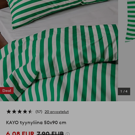
Deal
1
/
4
57
20 arvostelut
KAYO tyynyliina 50x90 cm
6,08 EUR
7,90 EUR