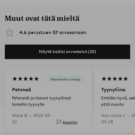
Muut ovat tätä mieltä
4.6
perustuen
57
arvosanaan
Näytä kaikki arvostelut (20)
Vahvistettu ostaja
Pehmeä
Tyynyliina
Pehmeät ja hienot tyynyliinat
Erittäin hyvä, se
hotellin tyynylle
että muoto
Marie B —
2026-05-
Ann-marie L —
2
22
03-28
Raportoi