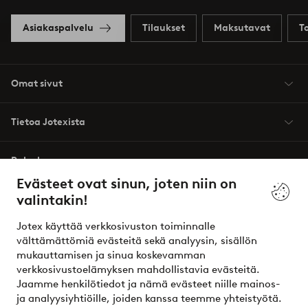
Asiakaspalvelu
Tilaukset
Maksutavat
T
Omat sivut
Tietoa Jotexista
Palvelumme
Evästeet ovat sinun, joten niin on
valintakin!
Ehdot
Jotex käyttää verkkosivuston toiminnalle
Ystävät
välttämättömiä evästeitä sekä analyysin, sisällön
mukauttamisen ja sinua koskevamman
verkkosivustoelämyksen mahdollistavia evästeitä.
Jaamme henkilötiedot ja nämä evästeet niille mainos-
Turvalliset maksut – maksa nyt tai erissä
ja analyysiyhtiöille, joiden kanssa teemme yhteistyötä.