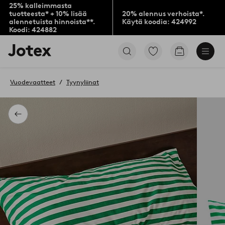
25% kalleimmasta
tuotteesta* + 10% lisää
20% alennus verhoista*.
alennetuista hinnoista**.
Käytä koodia: 424992
Koodi: 424882
Jotex-
Siirry
Siirry
logo
merkittyihin
ostoskoriin
–
suosikkituotteisiin
siirry
Vuodevaatteet
Tyynyliinat
aloitussivulle
Takaisin