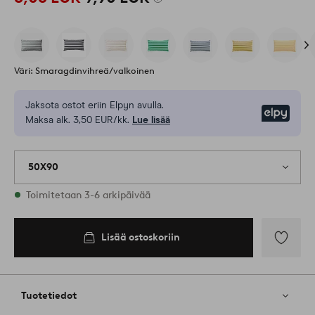
Väri: Smaragdinvihreä/valkoinen
Jaksota ostot eriin Elpyn avulla.
Elpy
Maksa alk. 3,50 EUR/kk.
Lue lisää
50X90
Varastossa
Toimitetaan 3-6 arkipäivää
Lisää ostoskoriin
Lisää
ostoskoriin
Lisää
suosikkeih
Tuotetiedot