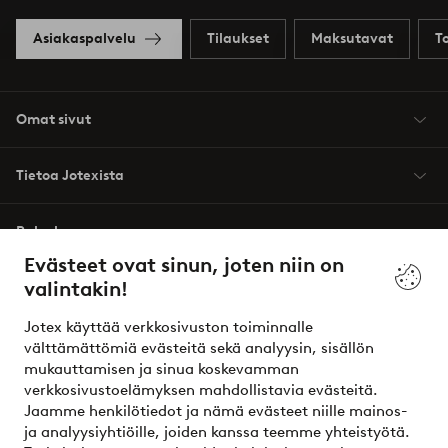
Asiakaspalvelu
Tilaukset
Maksutavat
T
Omat sivut
Tietoa Jotexista
Palvelumme
Evästeet ovat sinun, joten niin on
valintakin!
Ehdot
Jotex käyttää verkkosivuston toiminnalle
Ystävät
välttämättömiä evästeitä sekä analyysin, sisällön
mukauttamisen ja sinua koskevamman
verkkosivustoelämyksen mahdollistavia evästeitä.
Jaamme henkilötiedot ja nämä evästeet niille mainos-
Turvalliset maksut – maksa nyt tai erissä
ja analyysiyhtiöille, joiden kanssa teemme yhteistyötä.