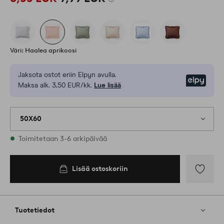
Väri: Haalea aprikoosi
Jaksota ostot eriin Elpyn avulla.
Elpy
Maksa alk. 3,50 EUR/kk.
Lue lisää
50X60
Varastossa
Toimitetaan 3-6 arkipäivää
Lisää ostoskoriin
Lisää
ostoskoriin
Lisää
suosikkeih
Tuotetiedot