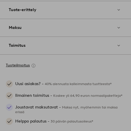
Tuote-erittely
Maksu
Toimitus
Tuoteilmoitus
Uusi asiakas? -
40% alennusta kalleimmasta tuotteesta*
Ilmainen toimitus -
Koskee yli 64,90 euron normaalipaketteja*
Joustavat maksutavat -
Maksa nyt, myöhemmin tai maksa
erissä
Helppo palautus -
30 päivän palautusoikeus*