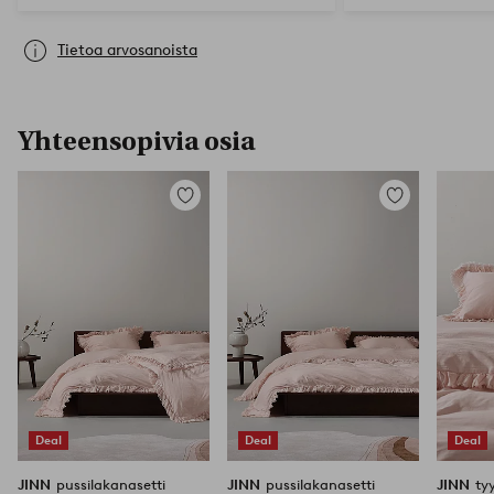
Tietoa arvosanoista
Yhteensopivia osia
Lisää
Lisää
suosikkeihin
suosikkeihin
Deal
Deal
Deal
JINN
pussilakanasetti
JINN
pussilakanasetti
JINN
ty