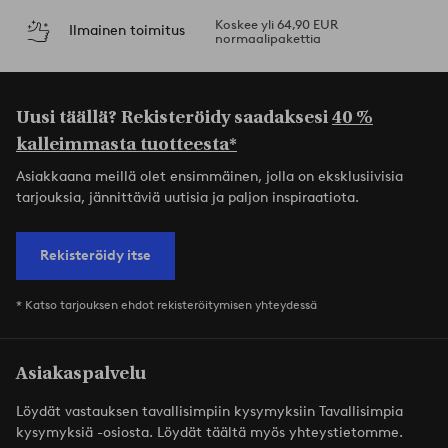
Koskee yli 64,90 EUR
Ilmainen toimitus
normaalipakettia
Uusi täällä? Rekisteröidy saadaksesi
40 %
kalleimmasta tuotteesta*
Asiakkaana meillä olet ensimmäinen, jolla on eksklusiivisia
tarjouksia, jännittäviä uutisia ja paljon inspiraatiota.
Rekisteröidy itse
* Katso tarjouksen ehdot rekisteröitymisen yhteydessä
Asiakaspalvelu
Löydät vastauksen tavallisimpiin kysymyksiin Tavallisimpia
kysymyksiä -osiosta. Löydät täältä myös yhteystietomme.