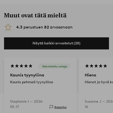
Muut ovat tätä mieltä
4.3
perustuen
82
arvosanaan
Näytä kaikki arvostelut (20)
Vahvistettu ostaja
Kaunis tyynyliina
Hieno
Kaunis pehmeä tyynyliina
Hienot ja hyvä ko
Stephanie I —
2026-
Susanne J —
202
05-17
16
Raportoi