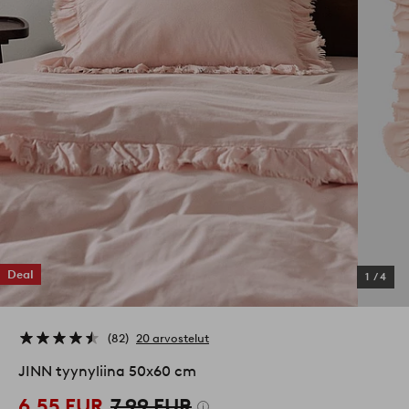
Deal
1
/
4
82
20 arvostelut
JINN tyynyliina 50x60 cm
6,55 EUR
7,99 EUR