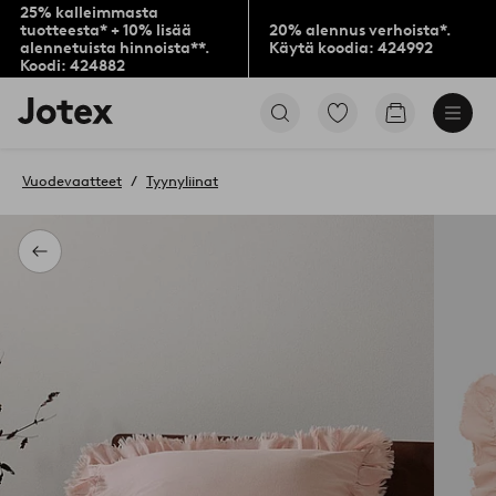
25% kalleimmasta
tuotteesta* + 10% lisää
20% alennus verhoista*.
alennetuista hinnoista**.
Käytä koodia: 424992
Koodi: 424882
Jotex-
Siirry
Siirry
logo
merkittyihin
ostoskoriin
–
suosikkituotteisiin
siirry
Vuodevaatteet
Tyynyliinat
aloitussivulle
Takaisin