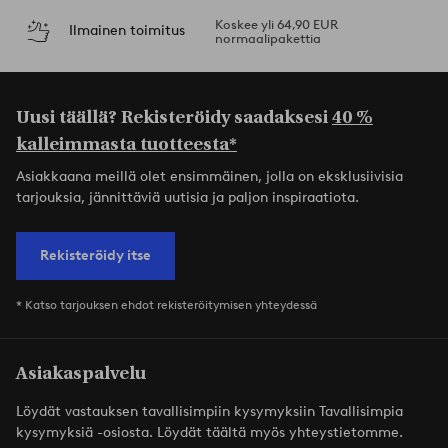
Koskee yli 64,90 EUR
Ilmainen toimitus
normaalipakettia
Uusi täällä? Rekisteröidy saadaksesi
40 %
kalleimmasta tuotteesta*
Asiakkaana meillä olet ensimmäinen, jolla on eksklusiivisia
tarjouksia, jännittäviä uutisia ja paljon inspiraatiota.
Rekisteröidy itse
* Katso tarjouksen ehdot rekisteröitymisen yhteydessä
Asiakaspalvelu
Löydät vastauksen tavallisimpiin kysymyksiin Tavallisimpia
kysymyksiä -osiosta. Löydät täältä myös yhteystietomme.