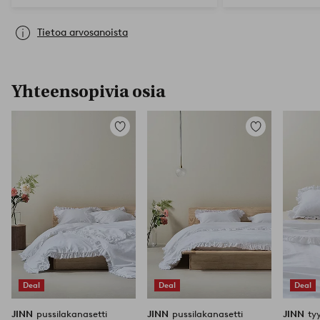
Tietoa arvosanoista
Yhteensopivia osia
Lisää
Lisää
suosikkeihin
suosikkeihin
Deal
Deal
Deal
JINN
pussilakanasetti
JINN
pussilakanasetti
JINN
ty