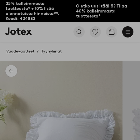
25% kalleimmasta
Oletko uusi täällä? Tilaa
tuotteesta* + 10% lisää
40% kalleimmasta
alennetuista hinnoista**.
tuotteesta*
Koodi: 424882
Jotex-
Siirry
Siirry
logo
merkittyihin
ostoskoriin
–
suosikkituotteisiin
siirry
Vuodevaatteet
Tyynyliinat
aloitussivulle
Takaisin