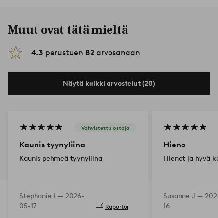
Muut ovat tätä mieltä
4.3
perustuen
82
arvosanaan
Näytä kaikki arvostelut (20)
Vahvistettu ostaja
Kaunis tyynyliina
Hieno
Kaunis pehmeä tyynyliina
Hienot ja hyvä ko
Stephanie I —
2026-
Susanne J —
202
05-17
16
Raportoi