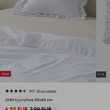
Deal
1
/
5
82
20 arvostelut
JINN tyynyliina 50x60 cm
6,55 EUR
7,99 EUR