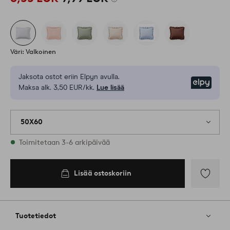
Väri: Valkoinen
Jaksota ostot eriin Elpyn avulla.
Elpy
Maksa alk. 3,50 EUR/kk.
Lue lisää
50X60
Varastossa
Toimitetaan 3-6 arkipäivää
Lisää ostoskoriin
Lisää
ostoskoriin
Lisää
suosikkeih
Tuotetiedot