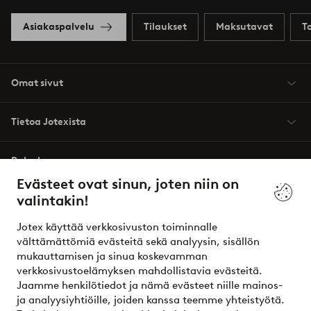
Asiakaspalvelu
Tilaukset
Maksutavat
T
Omat sivut
Tietoa Jotexista
Palvelumme
Evästeet ovat sinun, joten niin on
valintakin!
Ehdot
Jotex käyttää verkkosivuston toiminnalle
Ystävät
välttämättömiä evästeitä sekä analyysin, sisällön
mukauttamisen ja sinua koskevamman
verkkosivustoelämyksen mahdollistavia evästeitä.
Jaamme henkilötiedot ja nämä evästeet niille mainos-
Turvalliset maksut – maksa nyt tai erissä
ja analyysiyhtiöille, joiden kanssa teemme yhteistyötä.