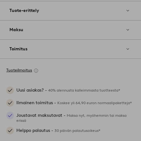
Tuote-erittely
Maksu
Toimitus
Tuoteilmoitus
Uusi asiakas? -
40% alennusta kalleimmasta tuotteesta*
Ilmainen toimitus -
Koskee yli 64,90 euron normaalipaketteja*
Joustavat maksutavat -
Maksa nyt, myöhemmin tai maksa
erissä
Helppo palautus -
30 päivän palautusoikeus*