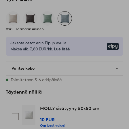
Väri: Harmaansininen
Jaksota ostot eriin Elpyn avulla.
Elpy
Maksa alk. 3,80 EUR/kk.
Lue lisää
Valitse koko
1 varastossa olevat koot
Toimitetaan 3-6 arkipäivää
Täydennä näillä
MOLLY sisätyyny 50x50 cm
10 EUR
Our best value!