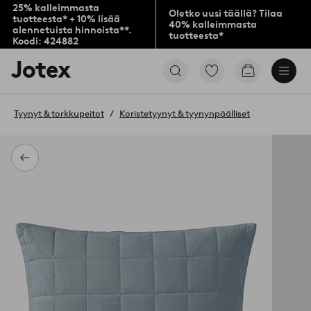
25% kalleimmasta
Oletko uusi täällä? Tilaa
tuotteesta* + 10% lisää
40% kalleimmasta
alennetuista hinnoista**.
tuotteesta*
Koodi: 424882
Jotex-
Siirry
Siirry
logo
merkittyihin
ostoskoriin
–
suosikkituotteisiin
siirry
Tyynyt & torkkupeitot
Koristetyynyt & tyynynpäälliset
aloitussivulle
Takaisin