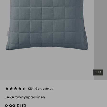
1
/
5
26
6 arvostelut
JARA tyynynpäällinen
9,99 EUR