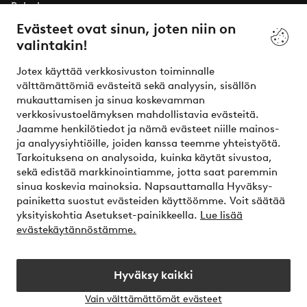
Palvelumme
Evästeet ovat sinun, joten niin on
valintakin!
Ehdot
Jotex käyttää verkkosivuston toiminnalle
Ystävät
välttämättömiä evästeitä sekä analyysin, sisällön
mukauttamisen ja sinua koskevamman
verkkosivustoelämyksen mahdollistavia evästeitä.
Jaamme henkilötiedot ja nämä evästeet niille mainos-
Turvalliset maksut – maksa nyt tai erissä
ja analyysiyhtiöille, joiden kanssa teemme yhteistyötä.
Tarkoituksena on analysoida, kuinka käytät sivustoa,
Haluatko tietää
lisää maksuvaihtoehdoistamme
?
sekä edistää markkinointiamme, jotta saat paremmin
elpy
sinua koskevia mainoksia. Napsauttamalla Hyväksy-
painiketta suostut evästeiden käyttöömme. Voit säätää
yksityiskohtia Asetukset-painikkeella.
Lue lisää
evästekäytännöstämme.
Suomi - Valitse maa
Hyväksy kaikki
Instagram
Facebook
Vain välttämättömät evästeet
Avaa