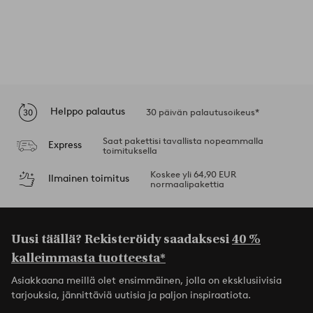
Helppo palautus
30 päivän palautusoikeus*
Saat pakettisi tavallista nopeammalla
Express
toimituksella
Koskee yli 64,90 EUR
Ilmainen toimitus
normaalipakettia
Uusi täällä? Rekisteröidy saadaksesi
40 %
kalleimmasta tuotteesta*
Asiakkaana meillä olet ensimmäinen, jolla on eksklusiivisia
tarjouksia, jännittäviä uutisia ja paljon inspiraatiota.