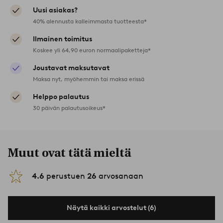
Uusi asiakas?
40% alennusta kalleimmasta tuotteesta*
Ilmainen toimitus
Koskee yli 64,90 euron normaalipaketteja*
Joustavat maksutavat
Maksa nyt, myöhemmin tai maksa erissä
Helppo palautus
30 päivän palautusoikeus*
Muut ovat tätä mieltä
4.6
perustuen
26
arvosanaan
Näytä kaikki arvostelut (6)