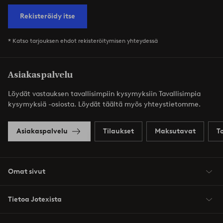
Rekisteröidy itse
* Katso tarjouksen ehdot rekisteröitymisen yhteydessä
Asiakaspalvelu
Löydät vastauksen tavallisimpiin kysymyksiin Tavallisimpia
kysymyksiä -osiosta. Löydät täältä myös yhteystietomme.
Asiakaspalvelu
Tilaukset
Maksutavat
T
Omat sivut
Tietoa Jotexista