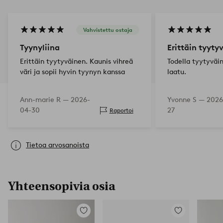
Vahvistettu ostaja
Tyynyliina
Erittäin tyyty
Erittäin tyytyväinen. Kaunis vihreä
Todella tyytyväi
väri ja sopii hyvin tyynyn kanssa
laatu.
Ann-marie R —
2026-
Yvonne S —
2026
04-30
27
Raportoi
Tietoa arvosanoista
Yhteensopivia osia
Lisää
Lisää
suosikkeihin
suosikkeihin