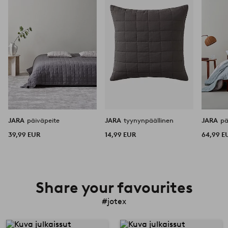
JARA
päiväpeite
JARA
tyynynpäällinen
JARA
pä
39,99 EUR
14,99 EUR
64,99 E
Share your favourites
#jotex