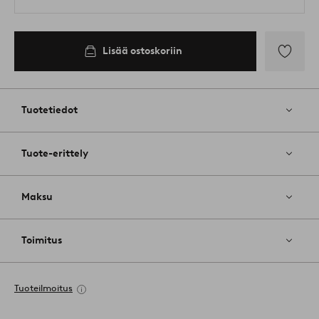
Lisää ostoskoriin
Lisää
suosikkeih
Tuotetiedot
Tuote-erittely
Maksu
Toimitus
Tuoteilmoitus