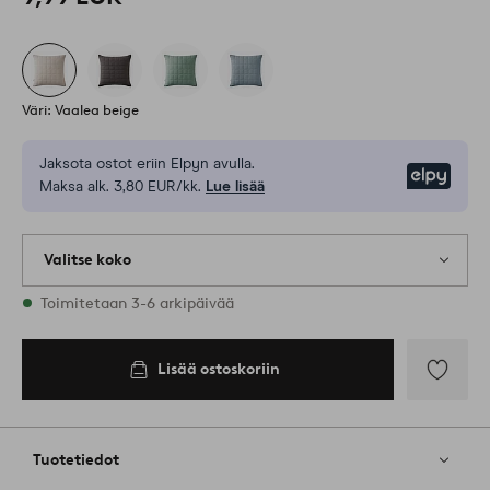
Väri: Vaalea beige
Jaksota ostot eriin Elpyn avulla.
Elpy
Maksa alk. 3,80 EUR/kk.
Lue lisää
Valitse koko
Varastossa on kaikkia kokoja
Toimitetaan 3-6 arkipäivää
50X50
Lisää ostoskoriin
Lisää
ostoskoriin
Lisää
suosikkeih
Tuotetiedot