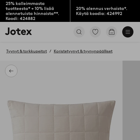
25% kalleimmasta
tuotteesta* + 10% lisää
20% alennus verhoista*.
alennetuista hinnoista**.
Käytä koodia: 424992
Koodi: 424882
Jotex-
Siirry
Siirry
logo
merkittyihin
ostoskoriin
–
suosikkituotteisiin
siirry
Tyynyt & torkkupeitot
Koristetyynyt & tyynynpäälliset
aloitussivulle
Takaisin