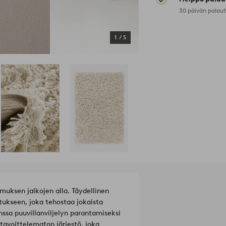
30 päivän palau
1
/
5
muksen jalkojen alla. Täydellinen
ukseen, joka tehostaa jokaista
sa puuvillanviljelyn parantamiseksi
tavoittelematon järjestö, joka