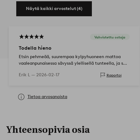
Näytä kaikki arvostelut (4)
Vahvistettu ostaja
Todella hieno
Etsin pehmeää, suurempaa kylpyhuoneen mattoa
vaaleanpunaisessa sävyssä ylellisellä tunteella, ja se
oli juuri mitä sain! En löydä siitä mitään vikaa ja se
Erik L —
2026-02-17
Raportoi
tuntuu fantastiselta kävellä. Ku…
Tietoa arvosanoista
Yhteensopivia osia