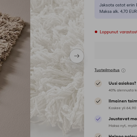
Jaksota ostot eriin 
Maksa alk. 4,70 EUR
Loppunut varastos
Seuraava
tuote
Tuoteilmoitus
Uusi asiakas?
40% alennusta k
Ilmainen toim
Koskee yli 64,90
Joustavat ma
Maksa nyt, myöh
Helppo palau