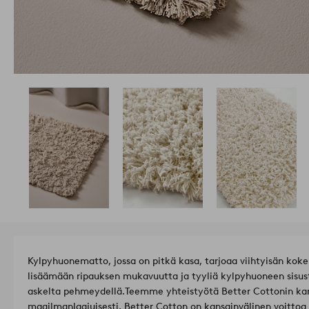
Kylpyhuonematto, jossa on pitkä kasa, tarjoaa viihtyisän koke
lisäämään ripauksen mukavuutta ja tyyliä kylpyhuoneen sisust
askelta pehmeydellä.
Teemme yhteistyötä Better Cottonin kans
maailmanlaajuisesti. Better Cotton on kansainvälinen voittoa 