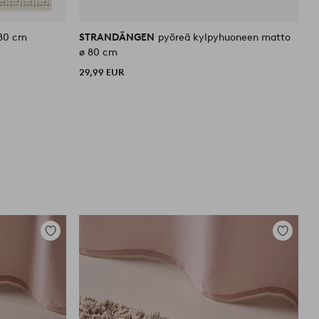
80 cm
STRANDÄNGEN
pyöreä kylpyhuoneen matto
A
ø 80 cm
3
29,99 EUR
Lisää
Lisää
suosikkeihin
suosikkei