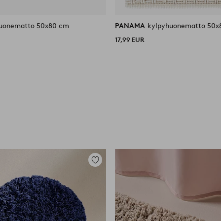
uonematto 50x80 cm
PANAMA
kylpyhuonematto 50x
17,99 EUR
Lisää
suosikkeihin