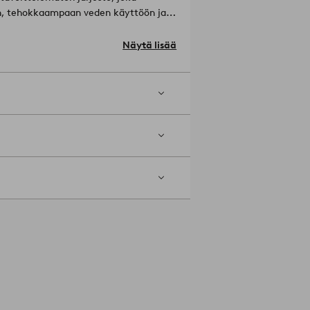
yyn, tehokkaampaan veden käyttöön ja
aa puuvillanviljelijöiden sosiaalisia,
la puuvillatuotteitamme tuet
Näytä lisää
 perustuu massatasejärjestelmään, eikä
r Cottonista osoitteesta
°C. Ei kuivapesua. Ei rumpukuivausta.
Vinkki: Kankaanpehmitin vähentää