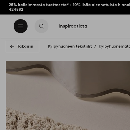
25% kalleimmasta tuotteesta* + 10% lisää alennetuista hinnoi
424882
Inspiraatiota
Takaisin
Kylpyhuoneen tekstiilit
Kylpyhuonemat