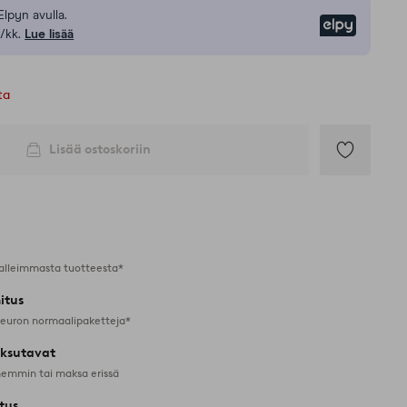
Elpyn avulla.
Elpy
/kk.
Lue lisää
ta
Lisää ostoskoriin
Lisää
suosikkeihin
alleimmasta tuotteesta*
itus
 euron normaalipaketteja*
ksutavat
emmin tai maksa erissä
tus