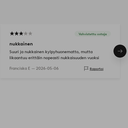
Vahvistettu ostaja
nukkainen
Suuri ja nukkainen kylpyhuonematto, mutta
Seu
tuo
likaantuu erittäin nopeasti nukkaisuuden vuoksi
Franciska E —
2026-05-06
Raportoi