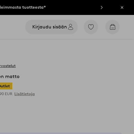
lleimmasta tuotteesta*
Sulje
Kirjaudu sisään
Siirry
Siirry
merkittyihin
ostoskori
suosikkituotteisiin
rvostelut
en matto
utlet
,90 EUR
Lisätietoja