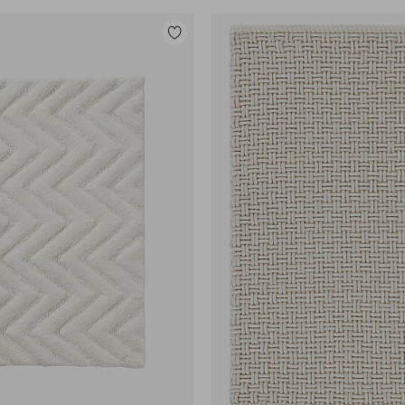
Lisää
suosikkeihin