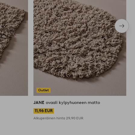
Seura
tuote
Outlet
JANE
ovaali kylpyhuoneen matto
J
11,96 EUR
Alkuperäinen hinta
29,90 EUR
A