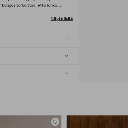
y kangas tarkoittaa, että lanka
malta kankaan molemmilla
Näytä lisää
Silitys korkealla lämpötilalla (max
(vain öljyliuotinkäyttö). Kutistuma
Lisää