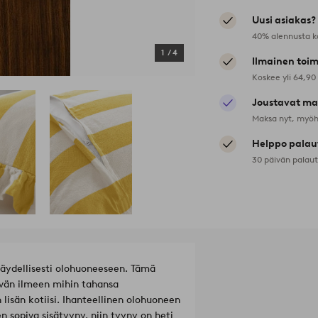
Uusi asiakas?
40% alennusta k
1
/
4
Ilmainen toim
Koskee yli 64,90
Joustavat ma
Maksa nyt, myöh
Helppo palau
30 päivän palau
 täydellisesti olohuoneeseen. Tämä
ävän ilmeen mihin tahansa
 lisän kotiisi. Ihanteellinen olohuoneen
en sopiva sisätyyny, niin tyyny on heti