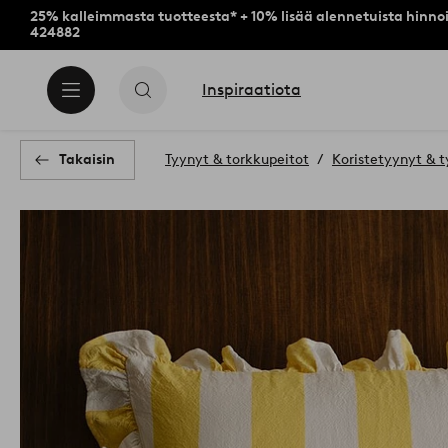
25% kalleimmasta tuotteesta* + 10% lisää alennetuista hinnoi
424882
Inspiraatiota
Takaisin
Tyynyt & torkkupeitot
Koristetyynyt & t