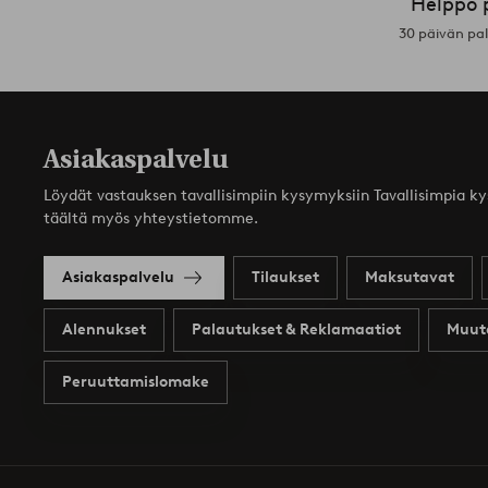
Helppo 
30 päivän pa
Asiakaspalvelu
Löydät vastauksen tavallisimpiin kysymyksiin Tavallisimpia k
täältä myös yhteystietomme.
Asiakaspalvelu
Tilaukset
Maksutavat
Alennukset
Palautukset & Reklamaatiot
Muut
Peruuttamislomake