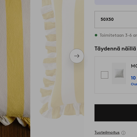
50X50
Varastossa
Toimitetaan 3-6 a
Täydennä näillä
Seuraava
tuote
MO
10
Our
Tuoteilmoitus