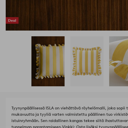
Deal
Tyynynpäällisessä ISLA on viehättävä röyhelömalli, joka sopii
mukavuutta ja tyyliä varten valmistettu päällinen tuo virkist
istuinryhmään. Sen raidallinen kangas tekee siitä ihastuttavan
tunnelman parantamiseen.
Vinkki: Osta lisäksi tyynynpäällise