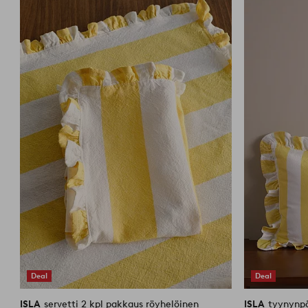
suosikkeihin
Deal
Deal
ISLA
servetti 2 kpl pakkaus röyhelöinen
ISLA
tyynynp