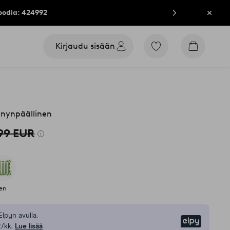
oodia: 424992
Sulje
Kirjaudu sisään
Siirry
Siirry
merkittyihin
ostoskori
suosikkituotteisiin
ynynpäällinen
,99 EUR
nen
Elpyn avulla.
Elpy
/kk.
Lue lisää