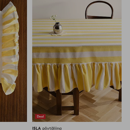
suosikkeihin
suosikkei
Deal
ISLA
pöytäliina