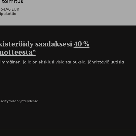
 toimitus
i 64,90 EUR
ipakettia
kisteröidy saadaksesi
40 %
uotteesta*
mmäinen, jolla on eksklusiivisia tarjouksia, jännittäviä uutisia
teröitymisen yhteydessä