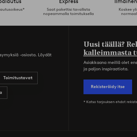
palautus
Express
Ilmainen
lautusoikeus*
Saat pakettisi tavallista
Koskee yl
nopeammalla toimituksella
normaal
Uusi täällä? Re
kalleimmasta t
ysymyksiä -osiosta. Löydät
Asiakkaana meillä olet ensi
ja paljon inspiraatiota.
Toimitustavat
Rekisteröidy itse
a
* Katso tarjouksen ehdot rekis