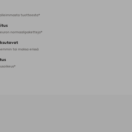
alleimmasta tuotteesta*
itus
 euron normaalipaketteja*
ksutavat
emmin tai maksa erissä
tus
tusoikeus*