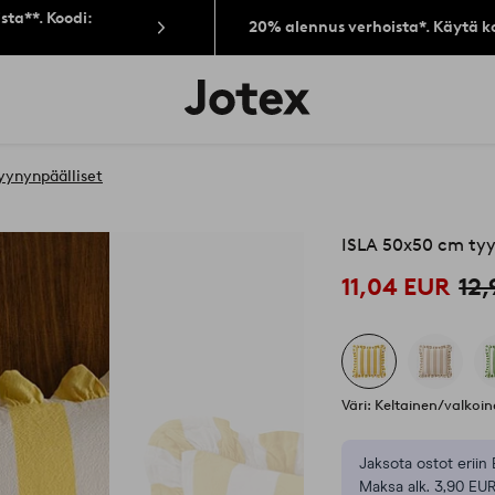
sta**. Koodi:
20% alennus verhoista*. Käytä k
Jotex-
logo
–
siirry
aloitussivulle
yynynpäälliset
ISLA 50x50 cm ty
11,04 EUR
12
Väri: Keltainen/valkoi
Jaksota ostot eriin 
Maksa alk. 3,90 EUR