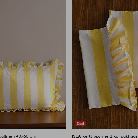
suosikkeihin
Deal
äällinen 40x60 cm
ISLA
keittiöpyyhe 2 kpl pakkaus