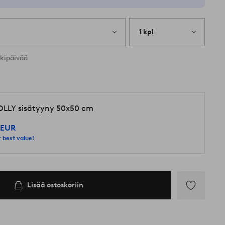
1 kpl
rkipäivää
LLY sisätyyny 50x50 cm
 EUR
 best value!
Lisää ostoskoriin
Lisää
suosikkeihin