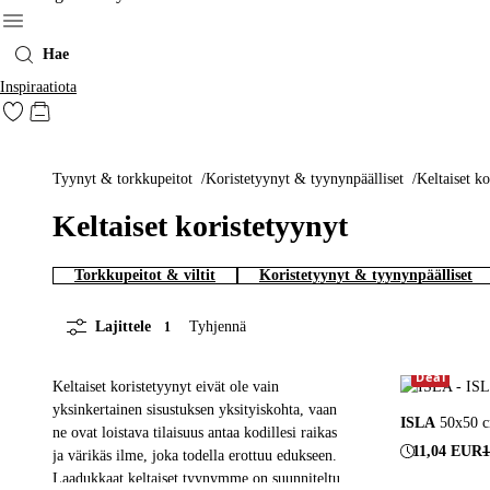
Menu
Hae
Inspiraatiota
Siirry merkittyihin suosikkituotteisiin
Siirry ostoskoriin
Tyynyt & torkkupeitot
Koristetyynyt & tyynynpäälliset
Keltaiset k
Keltaiset koristetyynyt
Torkkupeitot & viltit
Koristetyynyt & tyynynpäälliset
Lajittele
Tyhjennä
1
Deal
Keltaiset koristetyynyt eivät ole vain
yksinkertainen sisustuksen yksityiskohta, vaan
ISLA
50x50 c
ne ovat loistava tilaisuus antaa kodillesi raikas
11,04 EUR
ja värikäs ilme, joka todella erottuu edukseen.
Laadukkaat keltaiset tyynymme on suunniteltu