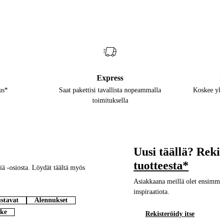
Express
us*
Saat pakettisi tavallista nopeammalla
Koskee yl
toimituksella
Uusi täällä? Rek
tuotteesta*
ä -osiosta. Löydät täältä myös
Asiakkaana meillä olet ensimmäi
inspiraatiota.
stavat
Alennukset
ke
Rekisteröidy itse