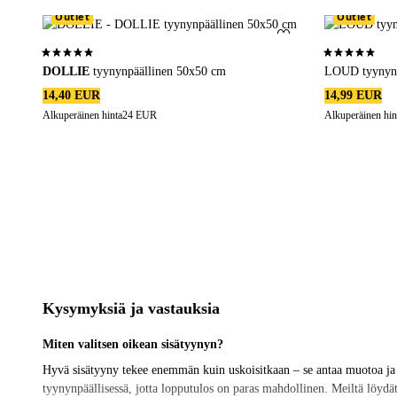
piristämään mitä tahansa huonetta ja luomaan
Outlet
Outlet
lämmin ja kutsuva tunnelma, joka tekee
Lisää suosikkeihin
kodistasi entistäkin viihtyisämmän. Voit valita
5,0 perustuen 2 arvosanaan
5,0 perustuen 
useista eri sävyistä ja kuvioista, joten voit
DOLLIE
tyynynpäällinen 50x50 cm
LOUD tyynynp
helposti luoda ainutlaatuisen tyylin, joka
14,40 EUR
14,99 EUR
todella kuvastaa henkilökohtaista makuasi ja
Alkuperäinen hinta
24 EUR
Alkuperäinen hin
persoonallisuuttasi. Piditpä sitten
hienovaraisemmasta keltaisesta sävystä tai
haluat käyttää rohkeampaa ja elinvoimaisempaa
väripalettia, meillä on tyynyjä, jotka sopivat
täydellisesti kotiisi.
Kysymyksiä ja vastauksia
Miten valitsen oikean sisätyynyn?
Hyvä sisätyyny tekee enemmän kuin uskoisitkaan – se antaa muotoa ja r
tyynynpäällisessä, jotta lopputulos on paras mahdollinen. Meiltä löydät