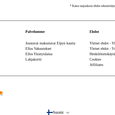
* Katso tarjouksen ehdot rekisteröit
Palvelumme
Ehdot
Joustavat maksutavat Elpyn kautta
Yleiset ehdot - Y
Ellos Vakuutukset
Yleiset ehdot - Y
Ellos Yksityislaina
Henkilötietokäyt
Lahjakortti
Cookies
Affiliates
tercard
Suomi
- Valitse maa