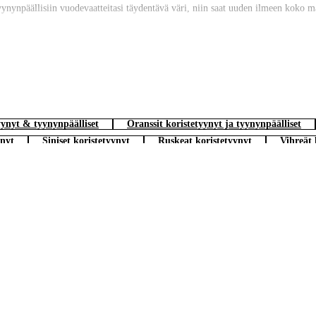
tyynynpäällisiin vuodevaatteitasi täydentävä väri, niin saat uuden ilmeen koko
å sängen kan det vara fint att blanda flera prydnadskuddar i olika former, meda
dral, det ger direkt en ny känsla utan att du behöver göra om särskilt mycket
t?
tyynyt & tyynynpäälliset
Oranssit koristetyynyt ja tyynynpäälliset
ynyt
Siniset koristetyynyt
Ruskeat koristetyynyt
Vihreät 
päälliset