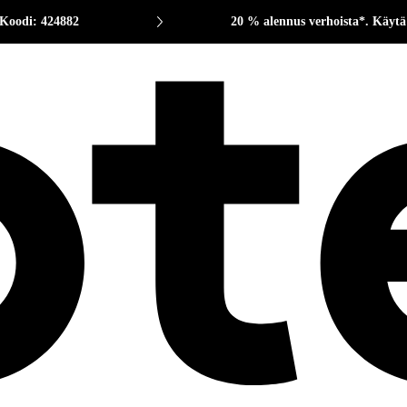
 Koodi: 424882
20 % alennus verhoista*. Käytä