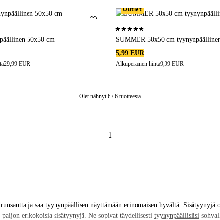
Outlet
Lisää suosikkeihin
1 arvosanaan
4,0 perustuen 3 arvosanaan
äällinen 50x50 cm
SUMMER 50x50 cm tyynynpäälline
5,99 EUR
ta
29,99 EUR
Alkuperäinen hinta
9,99 EUR
Olet nähnyt 6 / 6 tuotteesta
1
unsautta ja saa tyynynpäällisen näyttämään erinomaisen hyvältä. Sisätyynyjä on
 paljon erikokoisia sisätyynyjä. Ne sopivat täydellisesti
tyynynpäällisiisi
sohvall