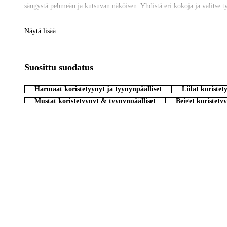
sängystä pehmeän ja kutsuvan näköisen. Yhdistä eri kokoja ja valitse 
Hur väljer man rätt kuddfodral?
Näytä lisää
Fundera på var kuddarna ska ligga och hur du vill att de ska kännas. P
du ha en snabb förändring hemma räcker det ofta med att bara byta fo
innerkuddar
, och varför inte en matchande
filt
att hänga över armstöde
Suosittu suodatus
Harmaat koristetyynyt ja tyynynpäälliset
Liilat koriste
Mustat koristetyynyt & tyynynpäälliset
Beiget koristety
Valkoiset koristetyynyt
Luonnonväriset koriste­tyynyt ja 
Trustpilot