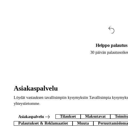
Helppo palautus
30 päivän palautusoike
Asiakaspalvelu
Löydät vastauksen tavallisimpiin kysymyksiin Tavallisimpia kysymyksi
yhteystietomme.
Tilaukset
Maksutavat
Toimitu
Asiakaspalvelu
Palautukset & Reklamaatiot
Muuta
Peruuttamisloma