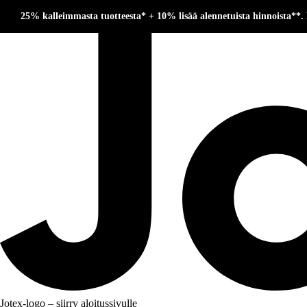
25% kalleimmasta tuotteesta* + 10% lisää alennetuista hinnoista**.
Jotex-logo – siirry aloitussivulle