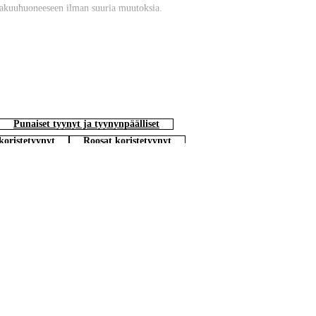
 makuuhuoneeseen ilman suuria muutoksia.
n soffan ofta blir härlig med några stora soffkuddar som grund. Vill
. Om du vill köpa nya kuddar kan du kombinera fodralen med våra
Punaiset tyynyt ja tyynynpäälliset
koristetyynyt
Roosat koristetyynyt