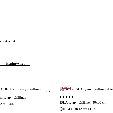
oristetyynyt
Istuintyynyt
Deal
Lisää suosikkeihin
m tyynynpäällinen
5,0 perustuen 4 arvosanaan
ISLA
tyynynpäällinen 40x60 cm
12,99 EUR
11,04 EUR
12,99 EUR