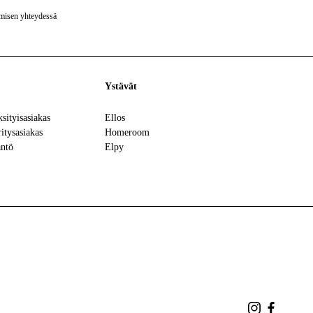
ymisen yhteydessä
Ystävät
ksityisasiakas
Ellos
ritysasiakas
Homeroom
äntö
Elpy