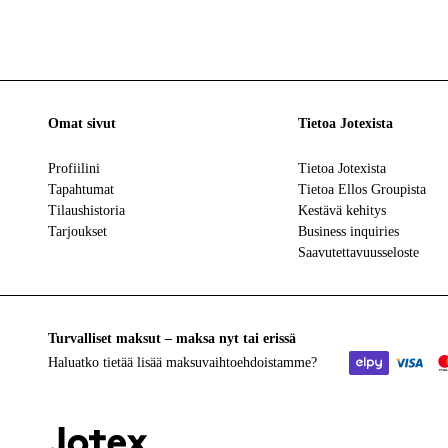
Omat sivut
Tietoa Jotexista
Profiilini
Tietoa Jotexista
Tapahtumat
Tietoa Ellos Groupista
Tilaushistoria
Kestävä kehitys
Tarjoukset
Business inquiries
Saavutettavuusseloste
Turvalliset maksut – maksa nyt tai erissä
Haluatko tietää
lisää maksuvaihtoehdoistamme
?
elpy
visa
mas