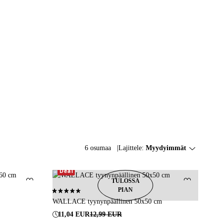
6 osumaa
Lajittele:
Myydyimmät
Deal
TULOSSA
Lisää suosikkeihin
Lisää suosi
PIAN
4,4 perustuen 7 arvosanaan
WALLACE tyynynpäällinen 50x50 cm
11,04 EUR
12,99 EUR