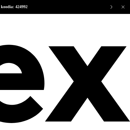
 koodia: 424992
Sul