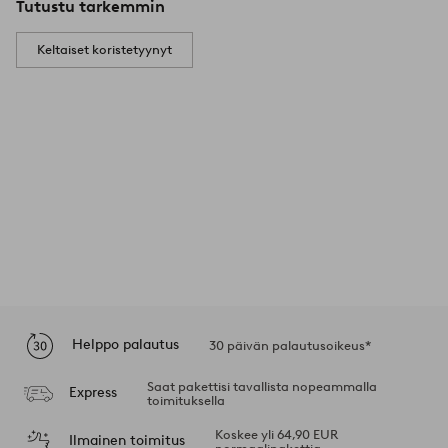
Tutustu tarkemmin
Keltaiset koristetyynyt
Helppo palautus
30 päivän palautusoikeus*
Saat pakettisi tavallista nopeammalla
Express
toimituksella
Koskee yli 64,90 EUR
Ilmainen toimitus