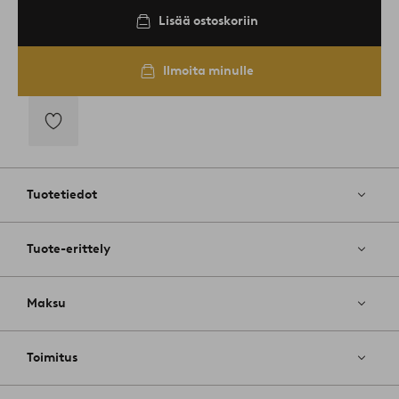
Lisää ostoskoriin
Ilmoita minulle
Lisää
suosikkeihin
Tuotetiedot
Tuote-erittely
Maksu
Toimitus