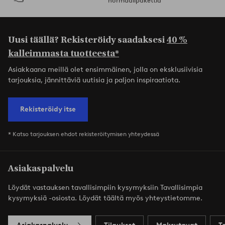
normaalipakettia
Uusi täällä? Rekisteröidy saadaksesi
40 %
kalleimmasta tuotteesta*
Asiakkaana meillä olet ensimmäinen, jolla on eksklusiivisia
tarjouksia, jännittäviä uutisia ja paljon inspiraatiota.
Rekisteröidy itse
* Katso tarjouksen ehdot rekisteröitymisen yhteydessä
Asiakaspalvelu
Löydät vastauksen tavallisimpiin kysymyksiin Tavallisimpia
kysymyksiä -osiosta. Löydät täältä myös yhteystietomme.