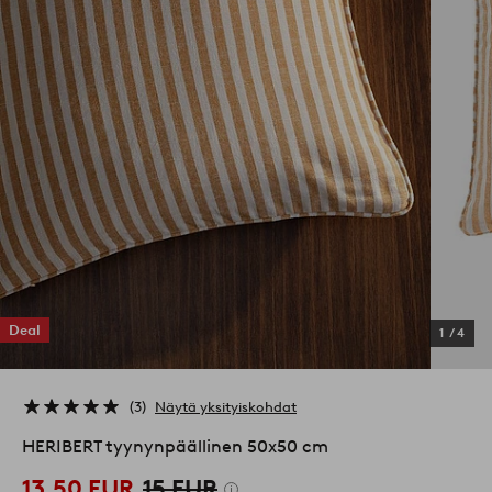
Deal
1
/
4
3
Näytä yksityiskohdat
HERIBERT tyynynpäällinen 50x50 cm
13,50 EUR
15 EUR