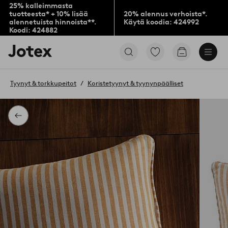
25% kalleimmasta
tuotteesta* + 10% lisää
20% alennus verhoista*.
alennetuista hinnoista**.
Käytä koodia: 424992
Koodi: 424882
Jotex-
Siirry
Siirry
logo
merkittyihin
ostoskoriin
–
suosikkituotteisiin
siirry
Tyynyt & torkkupeitot
Koristetyynyt & tyynynpäälliset
aloitussivulle
Takaisin