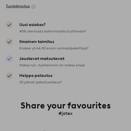
Tuoteilmoitus
Uusi asiakas?
40% alennusta kalleimmasta tuotteesta*
Ilmainen toimitus
Koskee yli 64,90 euron normaalipaketteja*
Joustavat maksutavat
Maksa nyt, myöhemmin tai maksa erissä
Helppo palautus
30 päivän palautusoikeus*
Share your favourites
#jotex