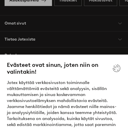
Asiakaspalvelu
Tilaukset
Maksutavat
T
Omat sivut
Tietoa Jotexista
Palvelumme
Evästeet ovat sinun, joten niin on
valintakin!
Ehdot
Jotex käyttää verkkosivuston toiminnalle
Ystävät
välttämättömiä evästeitä sekä analyysin, sisällön
mukauttamisen ja sinua koskevamman
verkkosivustoelämyksen mahdollistavia evästeitä.
Jaamme henkilötiedot ja nämä evästeet niille mainos-
Turvalliset maksut – maksa nyt tai erissä
ja analyysiyhtiöille, joiden kanssa teemme yhteistyötä.
Tarkoituksena on analysoida, kuinka käytät sivustoa,
Haluatko tietää
lisää maksuvaihtoehdoistamme
?
sekä edistää markkinointiamme, jotta saat paremmin