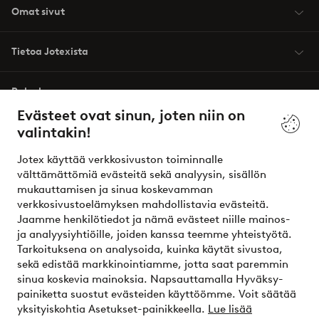
Omat sivut
Tietoa Jotexista
Palvelumme
Evästeet ovat sinun, joten niin on
valintakin!
Ehdot
Jotex käyttää verkkosivuston toiminnalle
Ystävät
välttämättömiä evästeitä sekä analyysin, sisällön
mukauttamisen ja sinua koskevamman
verkkosivustoelämyksen mahdollistavia evästeitä.
Jaamme henkilötiedot ja nämä evästeet niille mainos-
Turvalliset maksut – maksa nyt tai erissä
ja analyysiyhtiöille, joiden kanssa teemme yhteistyötä.
Tarkoituksena on analysoida, kuinka käytät sivustoa,
Haluatko tietää
lisää maksuvaihtoehdoistamme
?
sekä edistää markkinointiamme, jotta saat paremmin
elpy
sinua koskevia mainoksia. Napsauttamalla Hyväksy-
painiketta suostut evästeiden käyttöömme. Voit säätää
yksityiskohtia Asetukset-painikkeella.
Lue lisää