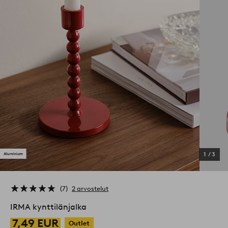
1
/
3
7
2 arvostelut
IRMA kynttilänjalka
7,49 EUR
Outlet