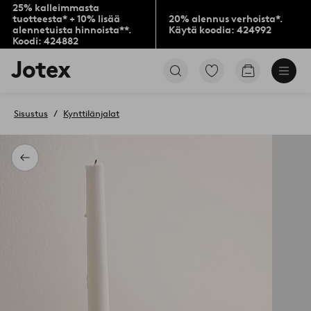
25% kalleimmasta
tuotteesta* + 10% lisää
20% alennus verhoista*.
alennetuista hinnoista**.
Käytä koodia: 424992
Koodi: 424882
Jotex-
Siirry
Siirry
logo
merkittyihin
ostoskoriin
–
suosikkituotteisiin
siirry
Sisustus
Kynttilänjalat
aloitussivulle
Takaisin