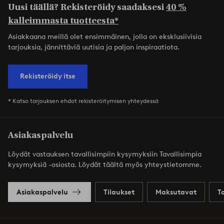
Uusi täällä? Rekisteröidy saadaksesi
40 %
kalleimmasta tuotteesta*
Asiakkaana meillä olet ensimmäinen, jolla on eksklusiivisia
tarjouksia, jännittäviä uutisia ja paljon inspiraatiota.
Rekisteröidy itse
* Katso tarjouksen ehdot rekisteröitymisen yhteydessä
Asiakaspalvelu
Löydät vastauksen tavallisimpiin kysymyksiin Tavallisimpia
kysymyksiä -osiosta. Löydät täältä myös yhteystietomme.
Asiakaspalvelu
Tilaukset
Maksutavat
T