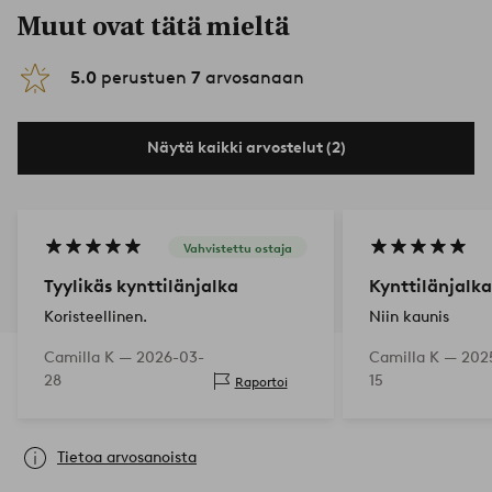
Muut ovat tätä mieltä
5.0
perustuen
7
arvosanaan
Näytä kaikki arvostelut (2)
Vahvistettu ostaja
Tyylikäs kynttilänjalka
Kynttilänjalka
Koristeellinen.
Niin kaunis
Camilla K —
2026-03-
Camilla K —
2025
28
15
Raportoi
Tietoa arvosanoista