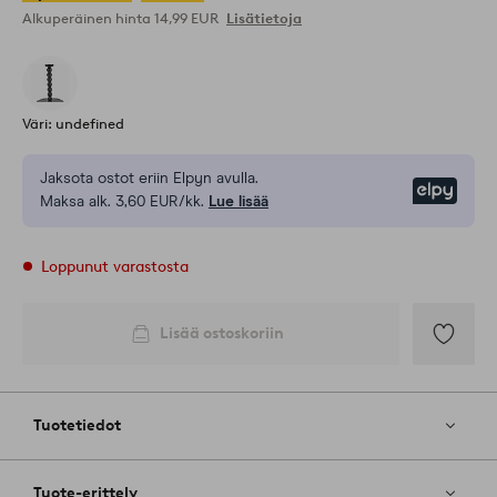
Alkuperäinen hinta
14,99 EUR
Lisätietoja
Väri: undefined
Jaksota ostot eriin Elpyn avulla.
Elpy
Maksa alk. 3,60 EUR/kk.
Lue lisää
Loppunut varastosta
Lisää ostoskoriin
Lisää
suosikkeih
Tuotetiedot
Tuote-erittely