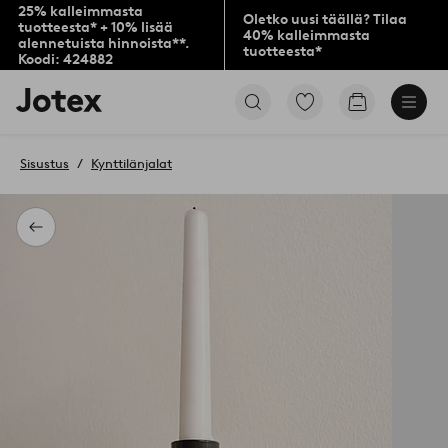
25% kalleimmasta
Oletko uusi täällä? Tilaa
tuotteesta* + 10% lisää
40% kalleimmasta
alennetuista hinnoista**.
tuotteesta*
Koodi: 424882
Jotex-
Siirry
Siirry
logo
merkittyihin
ostoskoriin
–
suosikkituotteisiin
siirry
Sisustus
Kynttilänjalat
aloitussivulle
Takaisin