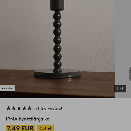
1
/
3
7
2 arvostelut
IRMA kynttilänjalka
7,49 EUR
Outlet