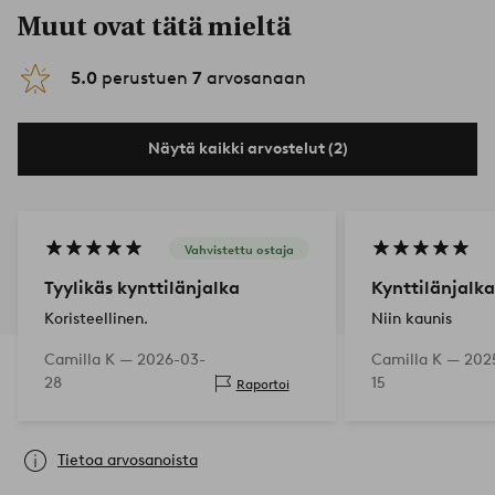
Muut ovat tätä mieltä
5.0
perustuen
7
arvosanaan
Näytä kaikki arvostelut (2)
Vahvistettu ostaja
Tyylikäs kynttilänjalka
Kynttilänjalka
Koristeellinen.
Niin kaunis
Camilla K —
2026-03-
Camilla K —
2025
28
15
Raportoi
Tietoa arvosanoista