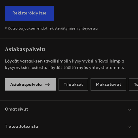
Rekisteröidy itse
* Katso tarjouksen ehdot rekisteröitymisen yhteydessä
Asiakaspalvelu
Löydät vastauksen tavallisimpiin kysymyksiin Tavallisimpia
kysymyksiä -osiosta. Löydät täältä myös yhteystietomme.
Asiakaspalvelu
Tilaukset
Maksutavat
T
Omat sivut
Tietoa Jotexista