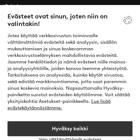
Palvelumme
Evästeet ovat sinun, joten niin on
valintakin!
Ehdot
Jotex käyttää verkkosivuston toiminnalle
Ystävät
välttämättömiä evästeitä sekä analyysin, sisällön
mukauttamisen ja sinua koskevamman
verkkosivustoelämyksen mahdollistavia evästeitä.
Jaamme henkilötiedot ja nämä evästeet niille mainos-
Turvalliset maksut – maksa nyt tai erissä
ja analyysiyhtiöille, joiden kanssa teemme yhteistyötä.
Tarkoituksena on analysoida, kuinka käytät sivustoa,
Haluatko tietää
lisää maksuvaihtoehdoistamme
?
sekä edistää markkinointiamme, jotta saat paremmin
elpy
sinua koskevia mainoksia. Napsauttamalla Hyväksy-
painiketta suostut evästeiden käyttöömme. Voit säätää
yksityiskohtia Asetukset-painikkeella.
Lue lisää
evästekäytännöstämme.
Suomi - Valitse maa
Hyväksy kaikki
Instagram
Facebook
Vain välttämättömät evästeet