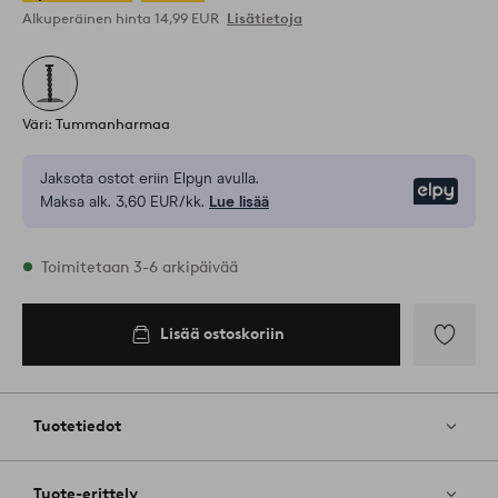
Alkuperäinen hinta
14,99 EUR
Lisätietoja
Väri: Tummanharmaa
Jaksota ostot eriin Elpyn avulla.
Elpy
Maksa alk. 3,60 EUR/kk.
Lue lisää
Varastossa
Toimitetaan 3-6 arkipäivää
Lisää ostoskoriin
Lisää
ostoskoriin
Lisää
suosikkeih
Tuotetiedot
Tuote-erittely