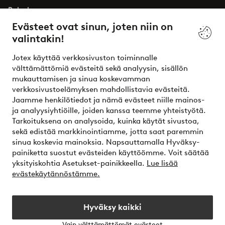
Palvelumme
Evästeet ovat sinun, joten niin on
valintakin!
Ehdot
Jotex käyttää verkkosivuston toiminnalle
Ystävät
välttämättömiä evästeitä sekä analyysin, sisällön
mukauttamisen ja sinua koskevamman
verkkosivustoelämyksen mahdollistavia evästeitä.
Jaamme henkilötiedot ja nämä evästeet niille mainos-
Turvalliset maksut – maksa nyt tai erissä
ja analyysiyhtiöille, joiden kanssa teemme yhteistyötä.
Tarkoituksena on analysoida, kuinka käytät sivustoa,
Haluatko tietää
lisää maksuvaihtoehdoistamme
?
sekä edistää markkinointiamme, jotta saat paremmin
elpy
sinua koskevia mainoksia. Napsauttamalla Hyväksy-
painiketta suostut evästeiden käyttöömme. Voit säätää
yksityiskohtia Asetukset-painikkeella.
Lue lisää
evästekäytännöstämme.
Suomi - Valitse maa
Hyväksy kaikki
Instagram
Facebook
Vain välttämättömät evästeet