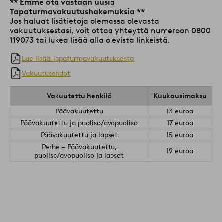
** Emme ota vastaan uusia
Tapaturmavakuutushakemuksia **
Jos haluat lisätietoja olemassa olevasta
vakuutuksestasi, voit ottaa yhteyttä numeroon 0800
119073 tai lukea lisää alla olevista linkeistä.
Lue lisää Tapaturmavakuutuksesta
Vakuutusehdot
Vakuutettu henkilö
Kuukausimaksu
Päävakuutettu
13 euroa
Päävakuutettu ja puoliso/avopuoliso
17 euroa
Päävakuutettu ja lapset
15 euroa
Perhe – Päävakuutettu,
19 euroa
puoliso/avopuoliso ja lapset