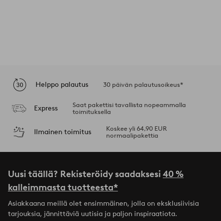
Helppo palautus
30 päivän palautusoikeus*
Saat pakettisi tavallista nopeammalla
Express
toimituksella
Koskee yli 64,90 EUR
Ilmainen toimitus
normaalipakettia
Uusi täällä? Rekisteröidy saadaksesi
40 %
kalleimmasta tuotteesta*
Asiakkaana meillä olet ensimmäinen, jolla on eksklusiivisia
tarjouksia, jännittäviä uutisia ja paljon inspiraatiota.