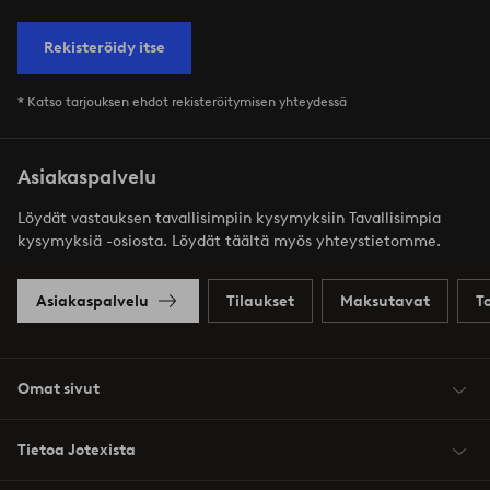
Rekisteröidy itse
* Katso tarjouksen ehdot rekisteröitymisen yhteydessä
Asiakaspalvelu
Löydät vastauksen tavallisimpiin kysymyksiin Tavallisimpia
kysymyksiä -osiosta. Löydät täältä myös yhteystietomme.
Asiakaspalvelu
Tilaukset
Maksutavat
T
Omat sivut
Tietoa Jotexista