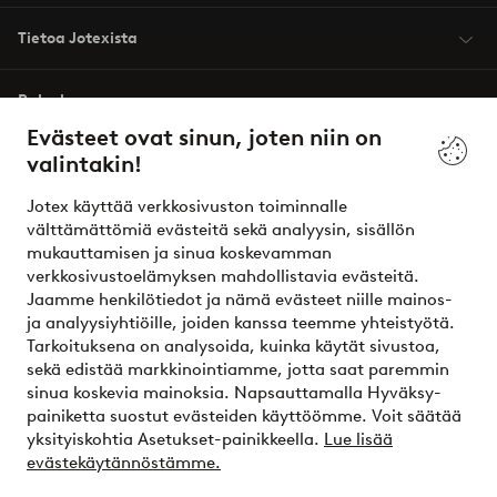
Tietoa Jotexista
Palvelumme
Evästeet ovat sinun, joten niin on
valintakin!
Ehdot
Jotex käyttää verkkosivuston toiminnalle
Ystävät
välttämättömiä evästeitä sekä analyysin, sisällön
mukauttamisen ja sinua koskevamman
verkkosivustoelämyksen mahdollistavia evästeitä.
Jaamme henkilötiedot ja nämä evästeet niille mainos-
Turvalliset maksut – maksa nyt tai erissä
ja analyysiyhtiöille, joiden kanssa teemme yhteistyötä.
Tarkoituksena on analysoida, kuinka käytät sivustoa,
Haluatko tietää
lisää maksuvaihtoehdoistamme
?
sekä edistää markkinointiamme, jotta saat paremmin
elpy
sinua koskevia mainoksia. Napsauttamalla Hyväksy-
painiketta suostut evästeiden käyttöömme. Voit säätää
yksityiskohtia Asetukset-painikkeella.
Lue lisää
evästekäytännöstämme.
Suomi - Valitse maa