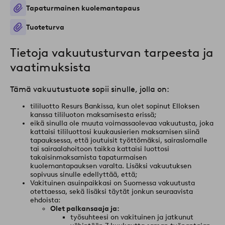
Tapaturmainen kuolemantapaus
Tuoteturva
Tietoja vakuutusturvan tarpeesta ja
vaatimuksista
Tämä vakuutustuote sopii sinulle, jolla on:
tililuotto Resurs Bankissa, kun olet sopinut Elloksen
kanssa tililuoton maksamisesta erissä;
eikä sinulla ole muuta voimassaolevaa vakuutusta, joka
kattaisi tililuottosi kuukausierien maksamisen siinä
tapauksessa, että joutuisit työttömäksi, sairaslomalle
tai sairaalahoitoon taikka kattaisi luottosi
takaisinmaksamista tapaturmaisen
kuolemantapauksen varalta. Lisäksi vakuutuksen
sopivuus sinulle edellyttää, että;
Vakituinen asuinpaikkasi on Suomessa vakuutusta
otettaessa, sekä lisäksi täytät jonkun seuraavista
ehdoista:
Olet palkansaaja ja:
työsuhteesi on vakituinen ja jatkunut