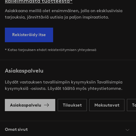
kalleimmasta tuotteesta*
Asiakkaana meillä olet ensimmäinen, jolla on eksklusiivisia
tarjouksia, jännittäviä uutisia ja paljon inspiraatiota.
Rekisteröidy itse
* Katso tarjouksen ehdot rekisteröitymisen yhteydessä
Asiakaspalvelu
Löydät vastauksen tavallisimpiin kysymyksiin Tavallisimpia
kysymyksiä -osiosta. Löydät täältä myös yhteystietomme.
Asiakaspalvelu
Tilaukset
Maksutavat
T
Omat sivut