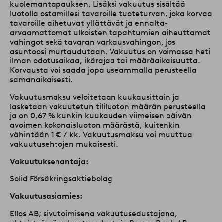
kuolemantapauksen. Lisäksi vakuutus sisältää
luotolla ostamillesi tavaroille tuoteturvan, joka korvaa
tavaroille aihetuvat yllättävät ja ennalta-
arvaamattomat ulkoisten tapahtumien aiheuttamat
vahingot sekä tavaran varkausvahingon, jos
asuntoosi murtaudutaan. Vakuutus on voimassa heti
ilman odotusaikaa, ikärajaa tai määräaikaisuutta.
Korvausta voi saada jopa useammalla perusteella
samanaikaisesti.
Vakuutusmaksu veloitetaan kuukausittain ja
lasketaan vakuutetun tililuoton määrän perusteella
ja on 0,67 % kunkin kuukauden viimeisen päivän
avoimen kokonaisluoton määrästä, kuitenkin
vähintään 1 € / kk. Vakuutusmaksu voi muuttua
vakuutusehtojen mukaisesti.
Vakuutuksenantaja:
Solid Försäkringsaktiebolag
Vakuutusasiamies:
Ellos AB; sivutoimisena vakuutusedustajana,