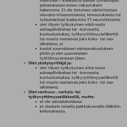
vähintään 7 kuukautta saman työnantajan
palveluksessa ennen vakuutuksen
hakemista. Et ole tietoinen odotettavissa
olevasta irtisanomisesta, lomautuksesta tai
työsuhdettasi koskevista YT-neuvotteluista.
olet täysin työkykyinen etkä nosta
sairaspäivärahaa tai –korvausta,
kuntoutustukea, työkyvyttömyyseläkettä
tai muuta vastaavaa joko koko- tai osa-
aikaisena, ja
kuulut suomalaisen sairausvakuutuksen
piiriin ja olet suomalaisen
työttömyyskassan jäsen.
Olet yksityisyrittäjä ja:
olet täysin työkykyinen etkä nosta
sairaspäivärahaa tai –korvausta,
kuntoutustukea, työkyvyttömyyseläkettä
tai muuta vastaavaa joko koko- tai osa-
aikaisena;
Olet vanhuus-, varhais- tai
työkyvyttömyyseläkkeellä, mutta:
et ole sairaalahoidossa
et oleskele toisella paikkakunnalla lääkärin
kehotuksesta.