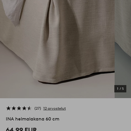
1
/
5
27
12 arvostelut
INA helmalakana 60 cm
64,99 EUR