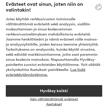
Evästeet ovat sinun, joten niin on
valintakin!
Ehdot
Jotex käyttää verkkosivuston toiminnalle
Ystävät
välttämättömiä evästeitä sekä analyysin, sisällön
mukauttamisen ja sinua koskevamman
verkkosivustoelämyksen mahdollistavia evästeitä.
Jaamme henkilötiedot ja nämä evästeet niille mainos-
Turvalliset maksut – maksa nyt tai erissä
ja analyysiyhtiöille, joiden kanssa teemme yhteistyötä.
Tarkoituksena on analysoida, kuinka käytät sivustoa,
Haluatko tietää
lisää maksuvaihtoehdoistamme
?
sekä edistää markkinointiamme, jotta saat paremmin
elpy
sinua koskevia mainoksia. Napsauttamalla Hyväksy-
painiketta suostut evästeiden käyttöömme. Voit säätää
yksityiskohtia Asetukset-painikkeella.
Lue lisää
evästekäytännöstämme.
Suomi - Valitse maa
Hyväksy kaikki
Instagram
Facebook
Vain välttämättömät evästeet
Avaa
Asetukset
chat-