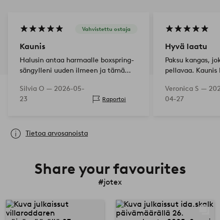
Vahvistettu ostaja
Kaunis
Hyvä laatu
Halusin antaa harmaalle boxspring-
Paksu kangas, jo
sängylleni uuden ilmeen ja tämä
pellavaa. Kaunis
onnistuu sillä erinomaisesti. Olen
sänky näytti uud
Silvia O —
2026-05-
Veronica S —
20
laittanut kaksi eri korkuista
vaaleanbeige vär
23
04-27
Raportoi
päällystä päällekkäin, ensin
alemmalle patjalle ja rungolla
moo…
Tietoa arvosanoista
Share your favourites
#jotex