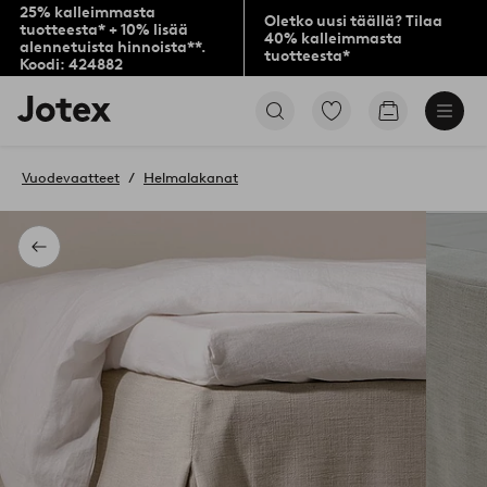
25% kalleimmasta
Oletko uusi täällä? Tilaa
tuotteesta* + 10% lisää
40% kalleimmasta
alennetuista hinnoista**.
tuotteesta*
Koodi: 424882
Jotex-
Siirry
Siirry
logo
merkittyihin
ostoskoriin
–
suosikkituotteisiin
siirry
Vuodevaatteet
Helmalakanat
aloitussivulle
Takaisin