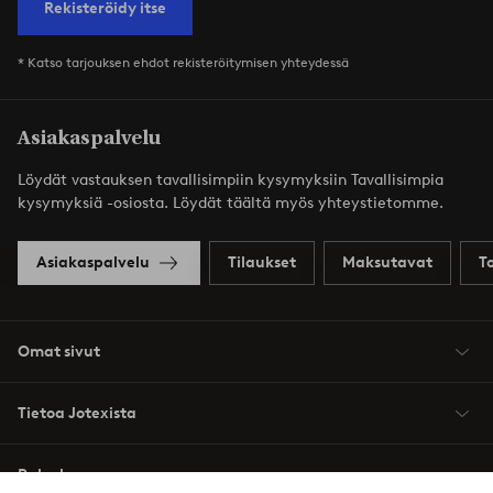
Rekisteröidy itse
* Katso tarjouksen ehdot rekisteröitymisen yhteydessä
Asiakaspalvelu
Löydät vastauksen tavallisimpiin kysymyksiin Tavallisimpia
kysymyksiä -osiosta. Löydät täältä myös yhteystietomme.
Asiakaspalvelu
Tilaukset
Maksutavat
T
Omat sivut
Tietoa Jotexista
Palvelumme