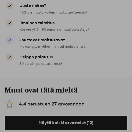
Uusi asiakas?
40% alennusta kalleimmasta tuotteesta*
Ilmainen toimitus
Koskee yli 64,90 euron normaalipaketteja*
Joustavat maksutavat
Maksa nyt, myöhemmin tai maksa erissä
Helppo palautus
30 päivän palautusoikeus*
Muut ovat tätä mieltä
4.4
perustuen
27
arvosanaan
Näytä kaikki arvostelut (12)