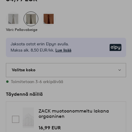
Väri: Pellavabeige
Jaksota ostot eriin Elpyn avulla.
Elpy
Maksa alk. 8,50 EUR/kk.
Lue lisää
Valitse koko
3 varastossa olevat koot
Toimitetaan 3-6 arkipäivää
Täydennä näillä
ZACK muotoonommeltu lakana
orgaaninen
16,99 EUR