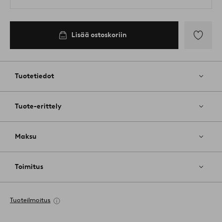
Lisää ostoskoriin
Lisää
suosikkeih
Tuotetiedot
Tuote-erittely
Maksu
Toimitus
Tuoteilmoitus