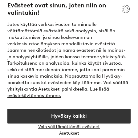
Evästeet ovat sinun, joten niin on
valintakin!
Ehdot
Jotex käyttää verkkosivuston toiminnalle
Ystävät
välttämättömiä evästeitä sekä analyysin, sisällön
mukauttamisen ja sinua koskevamman
verkkosivustoelämyksen mahdollistavia evästeitä.
Jaamme henkilötiedot ja nämä evästeet niille mainos-
Turvalliset maksut – maksa nyt tai erissä
ja analyysiyhtiöille, joiden kanssa teemme yhteistyötä.
Tarkoituksena on analysoida, kuinka käytät sivustoa,
Haluatko tietää
lisää maksuvaihtoehdoistamme
?
sekä edistää markkinointiamme, jotta saat paremmin
elpy
sinua koskevia mainoksia. Napsauttamalla Hyväksy-
painiketta suostut evästeiden käyttöömme. Voit säätää
yksityiskohtia Asetukset-painikkeella.
Lue lisää
evästekäytännöstämme.
Suomi - Valitse maa
Hyväksy kaikki
Instagram
Facebook
Vain välttämättömät evästeet
Avaa
Asetukset
chat-