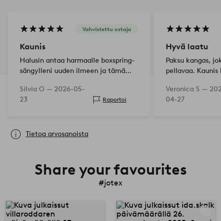
Vahvistettu ostaja
Kaunis
Hyvä laatu
Halusin antaa harmaalle boxspring-
Paksu kangas, jo
sängylleni uuden ilmeen ja tämä
pellavaa. Kaunis
onnistuu sillä erinomaisesti. Olen
sänky näytti uud
Silvia O —
2026-05-
Veronica S —
20
laittanut kaksi eri korkuista
vaaleanbeige vär
23
04-27
Raportoi
päällystä päällekkäin, ensin
alemmalle patjalle ja rungolla
moo…
Tietoa arvosanoista
Share your favourites
#jotex