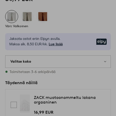
Väri: Valkoinen
Jaksota ostot eriin Elpyn avulla.
Elpy
Maksa alk. 8,50 EUR/kk.
Lue lisää
Valitse koko
Varastossa on kaikkia kokoja
Toimitetaan 3-6 arkipäivää
Täydennä näillä
ZACK muotoonommeltu lakana
orgaaninen
16,99 EUR