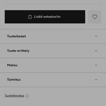
Lisää ostoskoriin
Lisää
suosikkeih
Tuotetiedot
Tuote-erittely
Maksu
Toimitus
Tuoteilmoitus