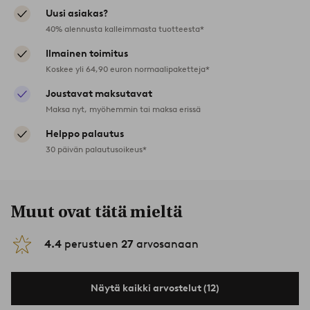
Uusi asiakas?
40% alennusta kalleimmasta tuotteesta*
Ilmainen toimitus
Koskee yli 64,90 euron normaalipaketteja*
Joustavat maksutavat
Maksa nyt, myöhemmin tai maksa erissä
Helppo palautus
30 päivän palautusoikeus*
Muut ovat tätä mieltä
4.4
perustuen
27
arvosanaan
Näytä kaikki arvostelut (12)