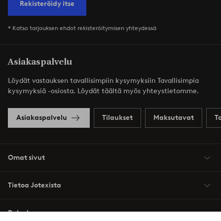
Rekisteröidy itse
* Katso tarjouksen ehdot rekisteröitymisen yhteydessä
Asiakaspalvelu
Löydät vastauksen tavallisimpiin kysymyksiin Tavallisimpia
kysymyksiä -osiosta. Löydät täältä myös yhteystietomme.
Asiakaspalvelu
Tilaukset
Maksutavat
T
Omat sivut
Tietoa Jotexista
Palvelumme