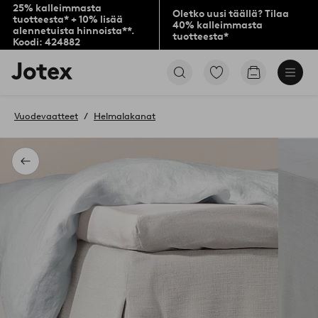
25% kalleimmasta
Oletko uusi täällä? Tilaa
tuotteesta* + 10% lisää
40% kalleimmasta
alennetuista hinnoista**.
tuotteesta*
Koodi: 424882
Jotex-
Siirry
Siirry
logo
merkittyihin
ostoskoriin
–
suosikkituotteisiin
siirry
Vuodevaatteet
Helmalakanat
aloitussivulle
Takaisin