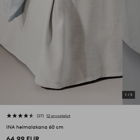
1
/
5
27
12 arvostelut
INA helmalakana 60 cm
64,99 EUR