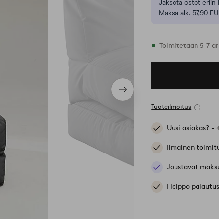
Jaksota ostot eriin 
Maksa alk. 57,90 EU
Varastossa
Toimitetaan 5-7 ar
Seuraava
tuote
Tuoteilmoitus
Uusi asiakas? -
Ilmainen toimit
Joustavat maks
Helppo palautus