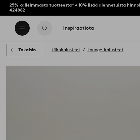
25% kalleimmasta tuotteesta* + 10% lisää alennetuista hinnoi
424882
Inspiraatiota
Takaisin
Ulkokalusteet
Lounge-kalusteet