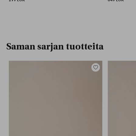
Saman sarjan tuotteita
Lisää
suosikkeihin