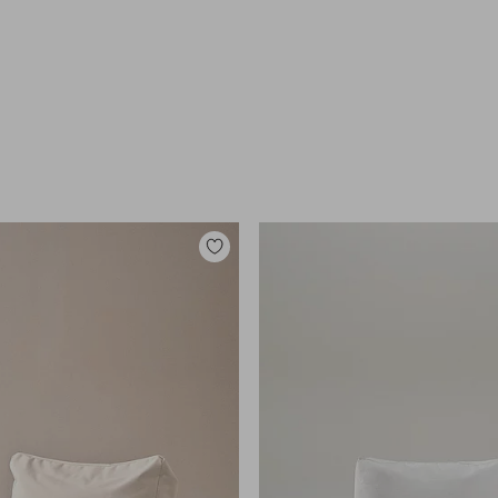
Lisää
suosikkeihin