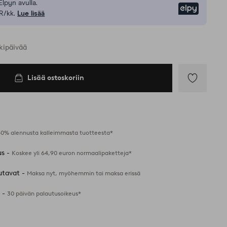
Elpyn avulla.
Elpy
R/kk.
Lue lisää
kipäivää
Lisää ostoskoriin
Lisää
suosikkeihin
40% alennusta kalleimmasta tuotteesta*
us -
Koskee yli 64,90 euron normaalipaketteja*
utavat -
Maksa nyt, myöhemmin tai maksa erissä
 -
30 päivän palautusoikeus*