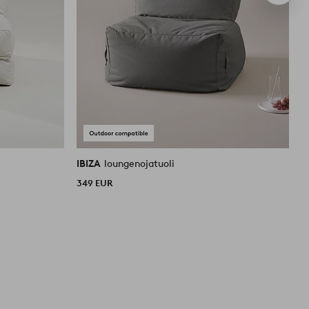
tuote
IBIZA
loungenojatuoli
I
349 EUR
6