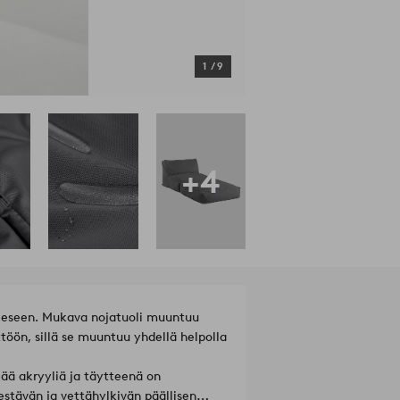
1
/
9
+4
neeseen. Mukava nojatuoli muuntuu
ttöön, sillä se muuntuu yhdellä helpolla
ää akryyliä ja täytteenä on
estävän ja vettähylkivän päällisen