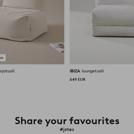
ojatuoli
IBIZA
loungetuoli
649 EUR
Share your favourites
#jotex