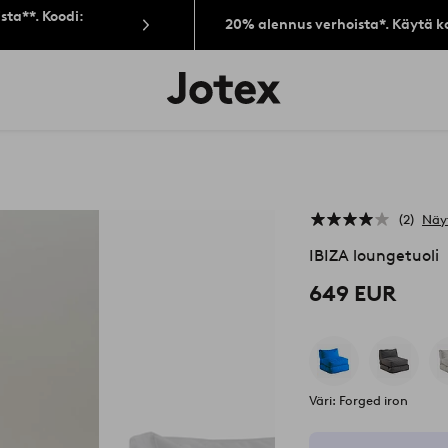
sta**. Koodi:
20% alennus verhoista*. Käytä k
Jotex-
logo
–
siirry
aloitussivulle
2
Näy
IBIZA loungetuoli
649 EUR
Väri: Forged iron