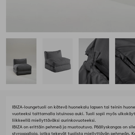
IBIZA-loungetuoli on kätevä huonekalu lapsen tai teinin huo
vuoteeksi taittamalla istuinosa auki. Tuoli sopii myös ulkokäy
liikkeellä miellyttäväksi aurinkovuoteeksi.
IBIZA on erittäin pehmeä ja muotoutuva. Päällyskangas on sile
styroxpalloja, jotka tekevät tuolista miellyttävän pehmeän. K