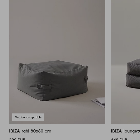
IBIZA
rahi 80x80 cm
IBIZA
lounget
299 EUR
649 EUR