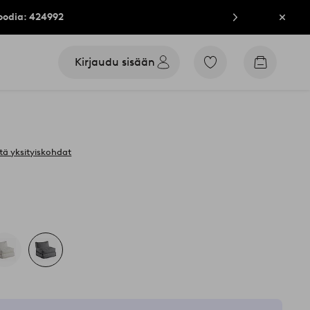
oodia: 424992
Sulje
Kirjaudu sisään
Siirry
Siirry
merkittyihin
ostoskori
suosikkituotteisiin
tä yksityiskohdat