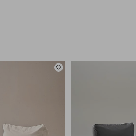
Lisää
suosikkeihin