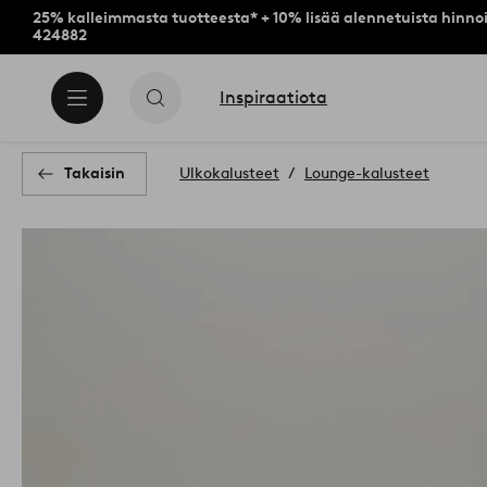
25% kalleimmasta tuotteesta* + 10% lisää alennetuista hinnoi
424882
Inspiraatiota
Takaisin
Ulkokalusteet
Lounge-kalusteet