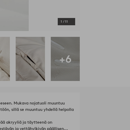
1
/
11
+6
neeseen. Mukava nojatuoli muuntuu
ttöön, sillä se muuntuu yhdellä helpolla
ää akryyliä ja täytteenä on
estävän ja vettähylkivän päällisen