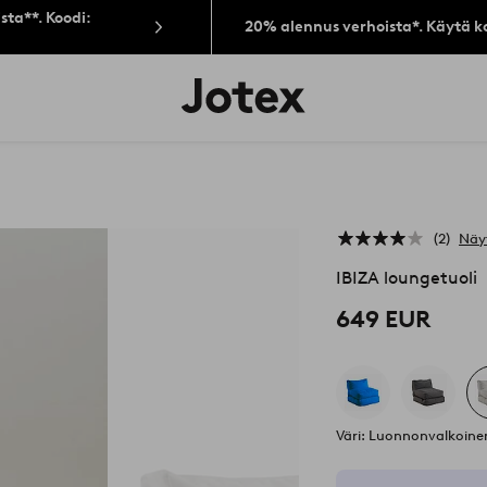
sta**. Koodi:
20% alennus verhoista*. Käytä k
Jotex-
logo
–
siirry
aloitussivulle
2
Näy
IBIZA loungetuoli
649 EUR
Väri: Luonnonvalkoin