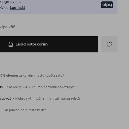
Elpyn avulla.
Elpy
R/kk.
Lue lisää
kipäivää
Lisää ostoskoriin
Lisää
suosikkeihin
40% alennusta kalleimmasta tuotteesta*
us -
Koskee yli 64,90 euron normaalipaketteja*
utavat -
Maksa nyt, myöhemmin tai maksa erissä
 -
30 päivän palautusoikeus*