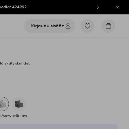
oodia: 424992
Sulje
Kirjaudu sisään
Siirry
Siirry
merkittyihin
ostoskori
suosikkituotteisiin
tä yksityiskohdat
en/savunvärinen