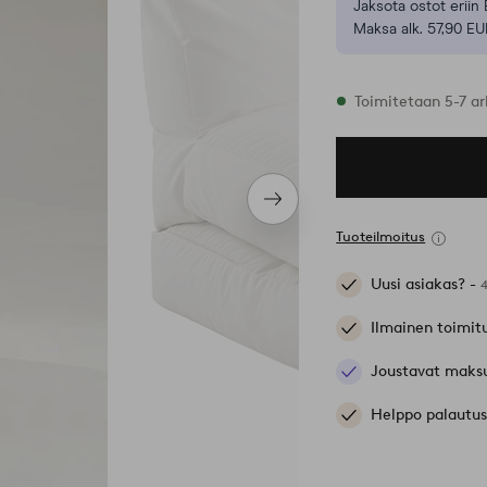
Jaksota ostot eriin 
Maksa alk. 57,90 EU
Varastossa
Toimitetaan 5-7 ar
Seuraava
tuote
Tuoteilmoitus
Uusi asiakas? -
Ilmainen toimit
Joustavat maks
Helppo palautus