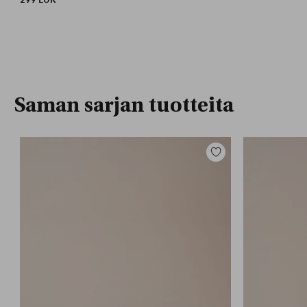
Saman sarjan tuotteita
Lisää
suosikkeihin