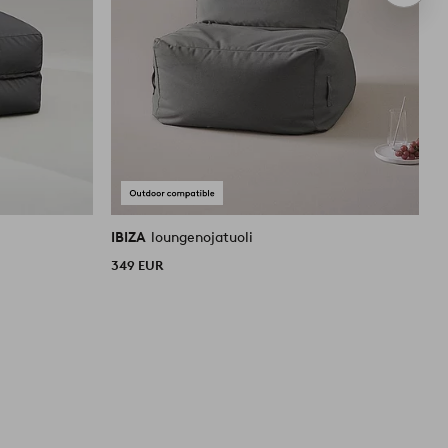
tuote
IBIZA
loungenojatuoli
I
349 EUR
6