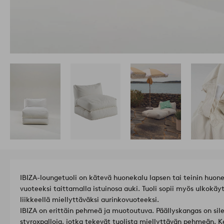
IBIZA-loungetuoli on kätevä huonekalu lapsen tai teinin huo
vuoteeksi taittamalla istuinosa auki. Tuoli sopii myös ulkokäy
liikkeellä miellyttäväksi aurinkovuoteeksi.
IBIZA on erittäin pehmeä ja muotoutuva. Päällyskangas on sile
styroxpalloja, jotka tekevät tuolista miellyttävän pehmeän. K