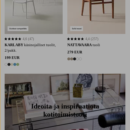
4,6
(47)
4,4
(257)
4,6 perustuen 47 arvosanaan
4,4 perustuen 257 arvosanaan
KARLABY
käsinojalliset tuolit,
NATTAVAARA
tuoli
2/pakk.
279 EUR
199 EUR
5 värejä
5 värejä
Ideoita ja inspiraatiota
kotitoimistoosi