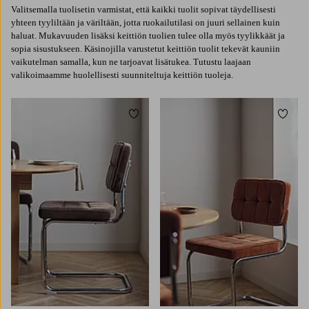
Valitsemalla tuolisetin varmistat, että kaikki tuolit sopivat täydellisesti
yhteen tyyliltään ja väriltään, jotta ruokailutilasi on juuri sellainen kuin
haluat. Mukavuuden lisäksi keittiön tuolien tulee olla myös tyylikkäät ja
sopia sisustukseen. Käsinojilla varustetut keittiön tuolit tekevät kauniin
vaikutelman samalla, kun ne tarjoavat lisätukea. Tutustu laajaan
valikoimaamme huolellisesti suunniteltuja keittiön tuoleja.
Lisää suosikkeihin
Lisää 