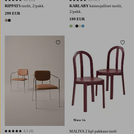
4,2 perustuen 33 arvosanaan
4,6 perustuen 47 arvosanaan
RIPPATS
tuolit, 2/pakk.
KARLABY
käsinojalliset tuolit,
2/pakk.
299 EUR
199 EUR
2 värejä
5 värejä
Lisää suosikkeihin
Lisää 
New in
4,3
(4)
MALIYA 2 kpl pakkaus tuoli
4,3 perustuen 4 arvosanaan