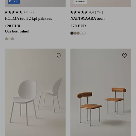
Basic
4,6
(7)
4,4
(257)
4,6 perustuen 7 arvosanaan
4,4 perustuen 257 arvosanaan
HOLMA tuoli 2 kpl pakkaus
NATTAVAARA
tuoli
128 EUR
279 EUR
Our best value!
5 värejä
3 värejä
Lisää suosikkeihin
Lisää 