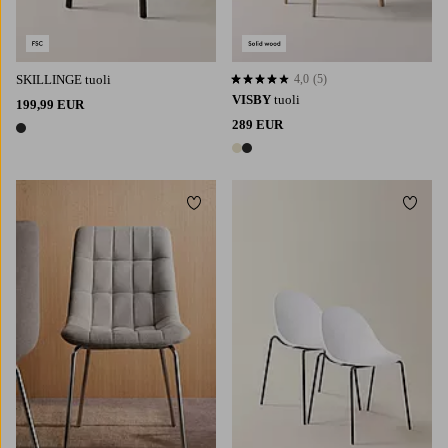
SKILLINGE tuoli
4,0
(5)
4,0 perustuen 5 arvosanaan
VISBY
tuoli
199,99 EUR
289 EUR
1 väri
2 värejä
Lisää suosikkeihin
Lisää 