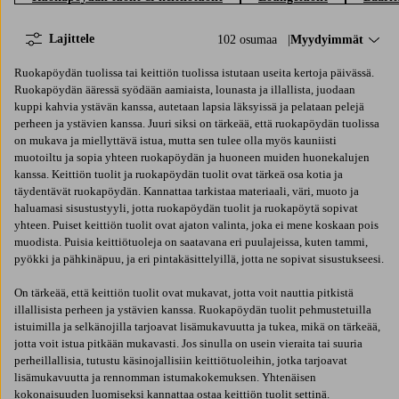
Lajittele
102 osumaa
Lajittele:
Myydyimmät
Ruokapöydän tuolissa tai keittiön tuolissa istutaan useita kertoja päivässä.
Ruokapöydän ääressä syödään aamiaista, lounasta ja illallista, juodaan
kuppi kahvia ystävän kanssa, autetaan lapsia läksyissä ja pelataan pelejä
perheen ja ystävien kanssa.​ Juuri siksi on tärkeää, että ruokapöydän tuolissa
on mukava ja miellyttävä istua, mutta sen tulee olla myös kauniisti
muotoiltu ja sopia yhteen ruokapöydän ja huoneen muiden huonekalujen
kanssa. Keittiön tuolit ja ruokapöydän tuolit ovat tärkeä osa kotia ja
täydentävät ruokapöydän. Kannattaa tarkistaa materiaali, väri, muoto ja
haluamasi sisustustyyli, jotta ruokapöydän tuolit ja ruokapöytä sopivat
yhteen. Puiset keittiön tuolit ovat ajaton valinta, joka ei mene koskaan pois
muodista. Puisia keittiötuoleja on saatavana eri puulajeissa, kuten tammi,
pyökki ja pähkinäpuu, ja eri pintakäsittelyillä, jotta ne sopivat sisustukseesi.
On tärkeää, että keittiön tuolit ovat mukavat, jotta voit nauttia pitkistä
illallisista perheen ja ystävien kanssa. Ruokapöydän tuolit pehmustetuilla
istuimilla ja selkänojilla tarjoavat lisämukavuutta ja tukea, mikä on tärkeää,
jotta voit istua pitkään mukavasti. Jos sinulla on usein vieraita tai suuria
perheillallisia, tutustu käsinojallisiin keittiötuoleihin, jotka tarjoavat
lisämukavuutta ja rennomman istumakokemuksen. Yhtenäisen
kokonaisuuden luomiseksi kannattaa ostaa keittiön tuolit settinä.