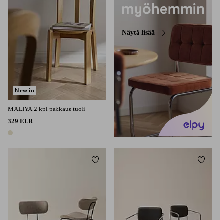
Näytä lisää
New in
MALIYA 2 kpl pakkaus tuoli
329 EUR
1 väri
Lisää suosikkeihin
Lisää 