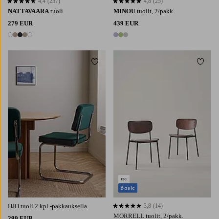
4,4
(257)
4,8
(25)
4,4 perustuen 257 arvosanaan
4,8 perustuen 25 arvosanaan
NATTAVAARA
tuoli
MINOU
tuolit, 2/pakk.
279 EUR
439 EUR
5 värejä
3 värejä
Lisää suosikkeihin
Lisää 
Basic
HJO tuoli 2 kpl -pakkauksella
3,8
(14)
3,8 perustuen 14 arvosanaan
MORRELL tuolit, 2/pakk.
299 EUR