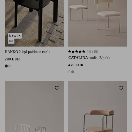
New in
HANKO 2 kpl pakkaus tuoli
4,6
(16)
4,6 perustuen 16 arvosanaan
CATALINA
tuolit, 2/pakk.
299 EUR
479 EUR
2 värejä
2 värejä
Lisää suosikkeihin
Lisää 