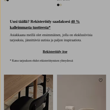
2 värejä
2 värejä
Uusi täällä? Rekisteröidy saadaksesi
40 %
kalleimmasta tuotteesta*
Asiakkaana meillä olet ensimmäinen, jolla on eksklusiivisia
tarjouksia, jännittäviä uutisia ja paljon inspiraatiota.
Rekisteröidy itse
* Katso tarjouksen ehdot rekisteröitymisen yhteydessä
Lisää suosikkeihin
Lisää 