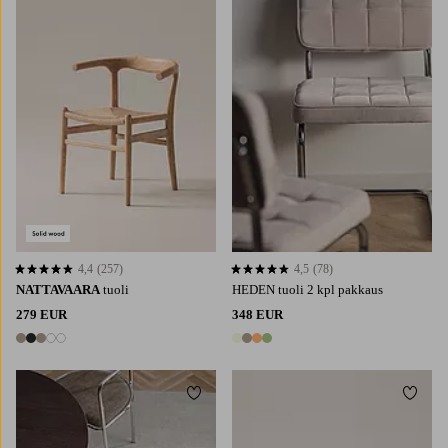
4,4
(257)
4,5
(78)
4,4 perustuen 257 arvosanaan
4,5 perustuen 78 arvosanaan
NATTAVAARA
tuoli
HEDEN tuoli 2 kpl pakkaus
279 EUR
348 EUR
5 värejä
4 värejä
Lisää suosikkeihin
Lisää 