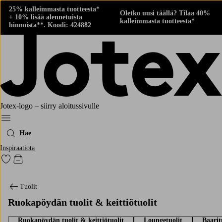
25% kalleimmasta tuotteesta*
Oletko uusi täällä? Tilaa 40%
+ 10% lisää alennetuista
kalleimmasta tuotteesta*
hinnoista**. Koodi: 424882
Jotex-logo – siirry aloitussivulle
Menu
Hae
Inspiraatiota
Siirry merkittyihin suosikkituotteisiin
Siirry ostoskoriin
Tuolit
Ruokapöydän tuolit & keittiötuolit
Ruokapöydän tuolit & keittiötuolit
Loungetuolit
Baarit