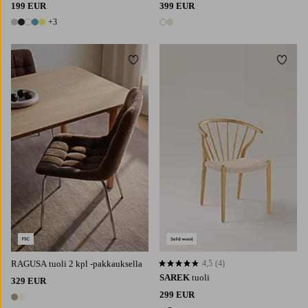
199 EUR
399 EUR
+3
8 värejä
2 värejä
Lisää suosikkeihin
Lisää 
RAGUSA tuoli 2 kpl -pakkauksella
4,5
(4)
4,5 perustuen 4 arvosanaan
SAREK
tuoli
329 EUR
299 EUR
2 värejä