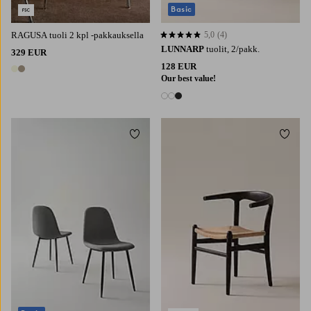
Basic
RAGUSA tuoli 2 kpl -pakkauksella
5,0
(4)
5,0 perustuen 4 arvosanaan
LUNNARP
tuolit, 2/pakk.
329 EUR
128 EUR
2 värejä
Our best value!
3 värejä
Lisää suosikkeihin
Lisää 