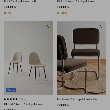
HJO 2 kpl pakkaus tuoli
HEDEN tuoli 2 kpl pakkaus
299 EUR
299 EUR
3 värejä
4 värejä
Lisää suosikkeihin
Lisää 
Basic
4,6
(7)
HJO tuoli 2 kpl -pakkauksella
4,6 perustuen 7 arvosanaan
HOLMA tuoli 2 kpl pakkaus
299 EUR