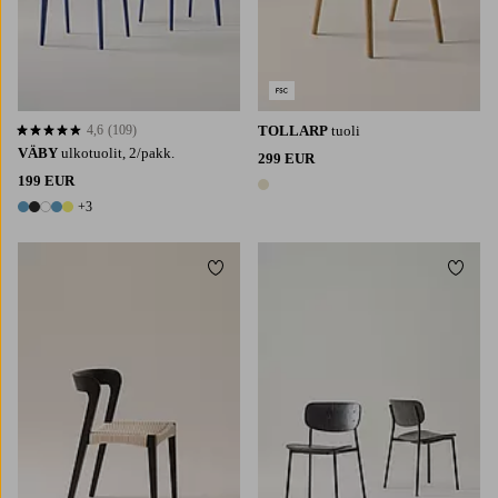
4,6
(109)
TOLLARP
tuoli
4,6 perustuen 109 arvosanaan
VÄBY
ulkotuolit, 2/pakk.
299 EUR
199 EUR
1 väri
+3
8 värejä
Lisää suosikkeihin
Lisää 