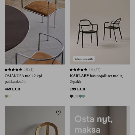
5,0
(1)
4,6
(47)
5,0 perustuen 1 arvosanaan
4,6 perustuen 47 arvosanaan
OMAKUSA tuoli 2 kpl -
KARLABY
käsinojalliset tuolit,
pakkauksella
2/pakk.
469 EUR
199 EUR
2 värejä
5 värejä
Lisää suosikkeihin