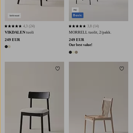
Basic
4,3
(24)
3,8
(14)
4,3 perustuen 24 arvosanaan
3,8 perustuen 14 arvosanaan
VIKDALEN
tuoli
MORRELL tuolit, 2/pakk.
249 EUR
249 EUR
Our best value!
2 värejä
3 värejä
Lisää suosikkeihin
Lisää 