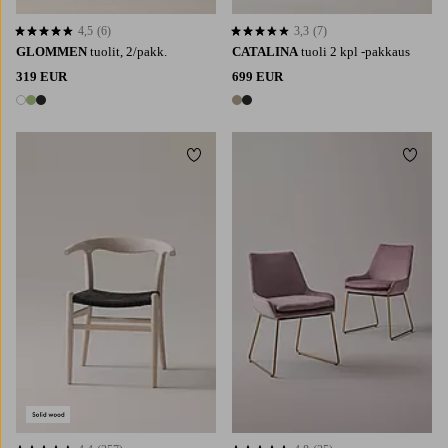
4,5
(6)
3,3
(7)
4,5 perustuen 6 arvosanaan
3,3 perustuen 7 arvosanaan
GLOMMEN
tuolit, 2/pakk.
CATALINA
tuoli 2 kpl -pakkaus
319 EUR
699 EUR
3 värejä
2 värejä
Lisää suosikkeihin
Lisää 