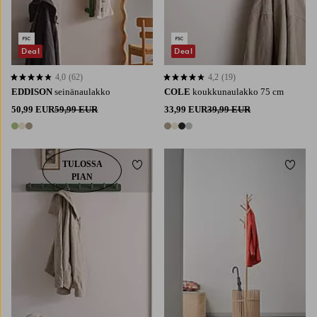
Deal
Deal
4,0
(62)
4,2
(19)
4,0 perustuen 62 arvosanaan
4,2 perustuen 19 arvosanaan
EDDISON
seinänaulakko
COLE
koukkunaulakko 75 cm
50,99 EUR
59,99 EUR
33,99 EUR
39,99 EUR
3 värejä
4 värejä
TULOSSA
Lisää suosikkeihin
Lisää 
PIAN