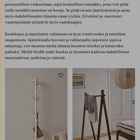
persoonallisen vaikutelman, sopii koukullinen naulakko, jossa voit pitää
esillä suosikkivaatteitasi tai koruja. Se pitää tavarat järjestyksessä ja antaa
myös mahdollisuuden ilmaista omaa tyyliäsi. Eriväriset ja -muotoiset
vaateripustimet piristävät myös vaatekaappia.
Koukkujen ja ripustimien valinnassa on kyse toimivuuden ja estetiikan
tasapainosta. Ajattelemalla luovasti ja valitsemalla tarpeisiisi sopivia
ratkaisuja, voit muuttaa minkä tahansa huoneen siistiksi ja kutsuvaksi
paikaksi. Meiltä löydät uudet koukut ja ripustimet kaikissa mahdollisissa
materiaaleissa, malleissa ja väreissä.
Lisää suosikkeihin
Lisää 