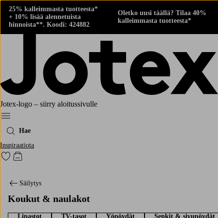
25% kalleimmasta tuotteesta*
Oletko uusi täällä? Tilaa 40%
+ 10% lisää alennetuista
kalleimmasta tuotteesta*
hinnoista**. Koodi: 424882
Jotex-logo – siirry aloitussivulle
Menu
Hae
Inspiraatiota
Siirry merkittyihin suosikkituotteisiin
Siirry ostoskoriin
Säilytys
Koukut & naulakot
Lipastot
TV-tasot
Yöpöydät
Senkit & sivupöydät