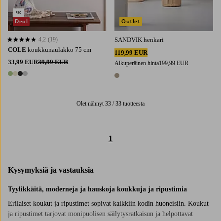
Deal
Outlet
4,2
(19)
SANDVIK henkari
4,2 perustuen 19 arvosanaan
COLE
koukkunaulakko 75 cm
119,99 EUR
33,99 EUR
39,99 EUR
Alkuperäinen hinta
199,99 EUR
4 värejä
1 väri
Olet nähnyt 33 / 33 tuotteesta
1
Kysymyksiä ja vastauksia
Tyylikkäitä, moderneja ja hauskoja koukkuja ja ripustimia
Erilaiset koukut ja ripustimet sopivat kaikkiin kodin huoneisiin. Koukut
ja ripustimet tarjovat monipuolisen säilytysratkaisun ja helpottavat