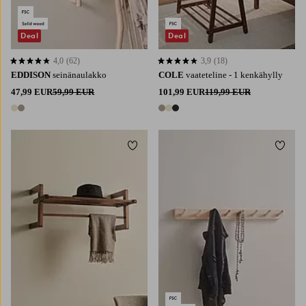
Deal
Deal
4,0
(62)
3,9
(18)
4,0 perustuen 62 arvosanaan
3,9 perustuen 18 arvosanaan
EDDISON
seinänaulakko
COLE
vaateteline - 1 kenkähylly
47,99 EUR
59,99 EUR
101,99 EUR
119,99 EUR
2 värejä
3 värejä
Lisää suosikkeihin
Lisää 