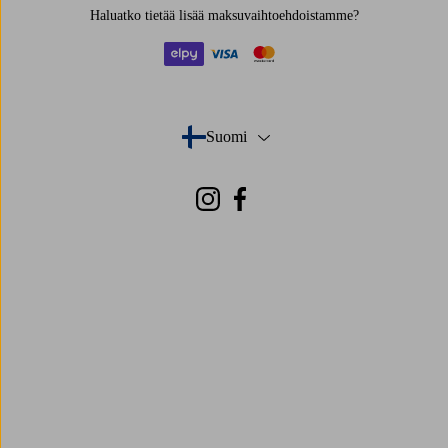
Haluatko tietää
lisää maksuvaihtoehdoistamme
?
elpy
visa
mastercard
Suomi
- Valitse maa
Instagram
Facebook