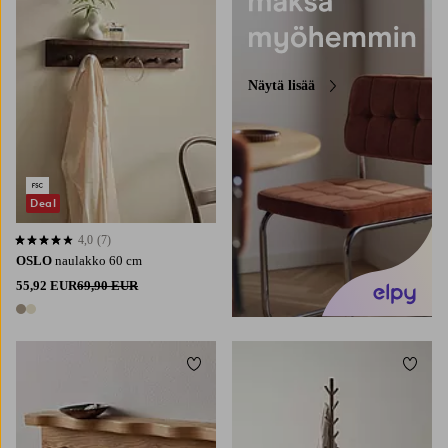
Näytä lisää
Deal
4,0
(7)
4,0 perustuen 7 arvosanaan
OSLO
naulakko 60 cm
55,92 EUR
69,90 EUR
2 värejä
Lisää suosikkeihin
Lisää 