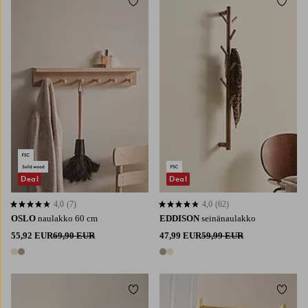
Lisää suosikkeihin
Lisää 
Deal
Deal
4,0
(7)
4,0
(62)
4,0 perustuen 7 arvosanaan
4,0 perustuen 62 arvosanaan
OSLO
naulakko 60 cm
EDDISON
seinänaulakko
55,92 EUR
69,90 EUR
47,99 EUR
59,99 EUR
2 värejä
2 värejä
Lisää suosikkeihin
Lisää 