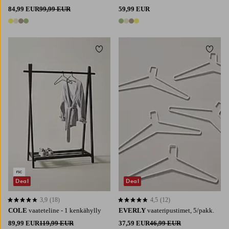
84,99 EUR
99,99 EUR
59,99 EUR
4 värejä
4 värejä
Lisää suosikkeihin
Lisää 
Deal
Deal
3,9
(18)
4,5
(12)
3,9 perustuen 18 arvosanaan
4,5 perustuen 12 arvosanaan
COLE
vaateteline - 1 kenkähylly
EVERLY
vaateripustimet, 5/pakk.
89,99 EUR
119,99 EUR
37,59 EUR
46,99 EUR