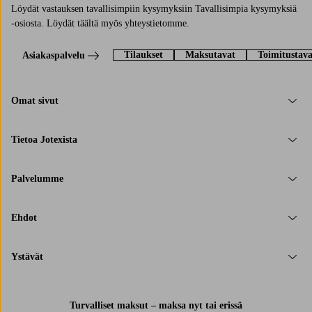
Löydät vastauksen tavallisimpiin kysymyksiin Tavallisimpia kysymyksiä
-osiosta. Löydät täältä myös yhteystietomme.
Tilaukset
Maksutavat
Toimitustava
Asiakaspalvelu
Omat sivut
Tietoa Jotexista
Palvelumme
Ehdot
Ystävät
Turvalliset maksut – maksa nyt tai erissä