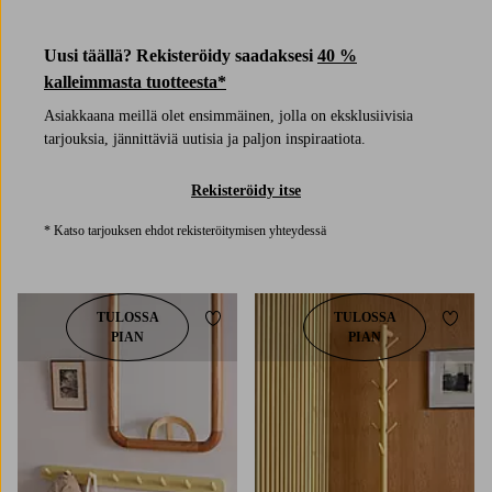
Uusi täällä? Rekisteröidy saadaksesi
40 %
kalleimmasta tuotteesta*
Asiakkaana meillä olet ensimmäinen, jolla on eksklusiivisia
tarjouksia, jännittäviä uutisia ja paljon inspiraatiota.
Rekisteröidy itse
* Katso tarjouksen ehdot rekisteröitymisen yhteydessä
TULOSSA
TULOSSA
Lisää suosikkeihin
Lisää 
PIAN
PIAN