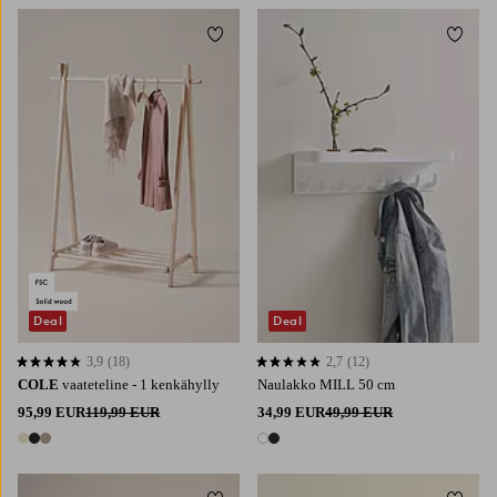
Lisää suosikkeihin
Lisää 
Deal
Deal
3,9
(18)
2,7
(12)
3,9 perustuen 18 arvosanaan
2,7 perustuen 12 arvosanaan
COLE
vaateteline - 1 kenkähylly
Naulakko MILL 50 cm
95,99 EUR
119,99 EUR
34,99 EUR
49,99 EUR
3 värejä
2 värejä