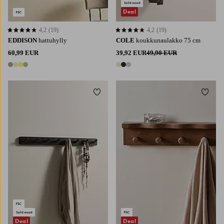
Deal
4,2
(19)
4,2
(19)
4,2 perustuen 19 arvosanaan
4,2 perustuen 19 arvosanaan
EDDISON
hattuhylly
COLE
koukkunaulakko 75 cm
60,99 EUR
39,92 EUR
49,90 EUR
4 värejä
3 värejä
Lisää suosikkeihin
Lisää 
Deal
Deal