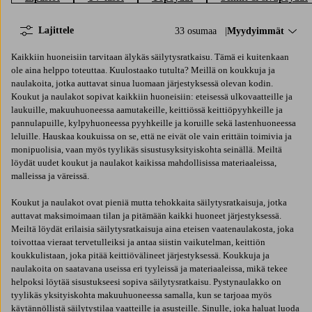
Lajittele
33 osumaa
Lajittele:
Myydyimmät
Kaikkiin huoneisiin tarvitaan älykäs säilytysratkaisu. Tämä ei kuitenkaan
ole aina helppo toteuttaa. Kuulostaako tutulta? Meillä on koukkuja ja
naulakoita, jotka auttavat sinua luomaan järjestyksessä olevan kodin.
Koukut ja naulakot sopivat kaikkiin huoneisiin: eteisessä ulkovaatteille ja
laukuille, makuuhuoneessa aamutakeille, keittiössä keittiöpyyhkeille ja
pannulapuille, kylpyhuoneessa pyyhkeille ja koruille sekä lastenhuoneessa
leluille. Hauskaa koukuissa on se, että ne eivät ole vain erittäin toimivia ja
monipuolisia, vaan myös tyylikäs sisustusyksityiskohta seinällä. Meiltä
löydät uudet koukut ja naulakot kaikissa mahdollisissa materiaaleissa,
malleissa ja väreissä.
Koukut ja naulakot ovat pieniä mutta tehokkaita säilytysratkaisuja, jotka
auttavat maksimoimaan tilan ja pitämään kaikki huoneet järjestyksessä.
Meiltä löydät erilaisia säilytysratkaisuja aina eteisen vaatenaulakosta, joka
toivottaa vieraat tervetulleiksi ja antaa siistin vaikutelman, keittiön
koukkulistaan, joka pitää keittiövälineet järjestyksessä. Koukkuja ja
naulakoita on saatavana useissa eri tyyleissä ja materiaaleissa, mikä tekee
helpoksi löytää sisustukseesi sopiva säilytysratkaisu. Pystynaulakko on
tyylikäs yksityiskohta makuuhuoneessa samalla, kun se tarjoaa myös
käytännöllistä säilytystilaa vaatteille ja asusteille. Sinulle, joka haluat luoda