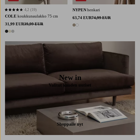
4,2
(19)
NYPEN
henkari
4,2 perustuen 19 arvosanaan
COLE
koukkunaulakko 75 cm
63,74 EUR
74,99 EUR
31,99 EUR
39,99 EUR
2 värejä
3 värejä
New in
Valitut kauden uutiset
Shoppaile nyt