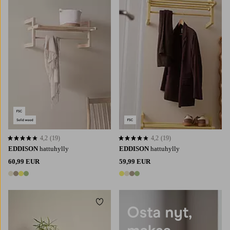
4,2
(19)
4,2
(19)
4,2 perustuen 19 arvosanaan
4,2 perustuen 19 arvosanaan
EDDISON
hattuhylly
EDDISON
hattuhylly
60,99 EUR
59,99 EUR
4 värejä
4 värejä
Lisää suosikkeihin