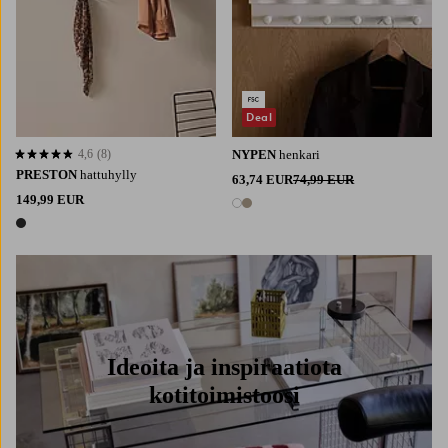
Deal
4,6
(8)
NYPEN
henkari
4,6 perustuen 8 arvosanaan
PRESTON
hattuhylly
63,74 EUR
74,99 EUR
149,99 EUR
2 värejä
1 väri
Ideoita ja inspiraatiota
kotitoimistoosi