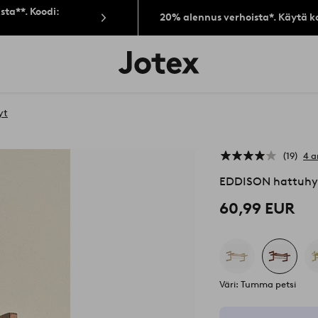
sta**. Koodi:
20% alennus verhoista*. Käytä k
Jotex-
logo
–
siirry
aloitussivulle
yt
19
4 a
EDDISON hattuhyl
60,99 EUR
Väri: Tumma petsi