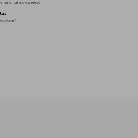
emmin tai maksa erissä
tus
tusoikeus*