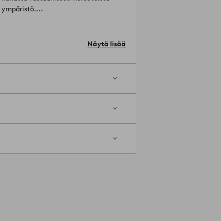
 ympäristö.
cation.
Materiaali: Mäntyä.
Näytä lisää
 kätevä kenkähylly.
Tuotenumero: