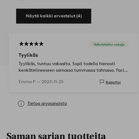
Näytä kaikki arvostelut (4)
Vahvistettu ostaja
Tyylikäs
Tyylikäs, tuntuu vakaalta. Sopii todella hienosti
kenkätelineeseen samassa tummassa tahrassa. Facit
kädessä olisi ollut vielä parempi jollain koukulla,
Emma P —
2023-11-25
Raportoi
mutta tiesin, että tässä ei ollut sitä,…
Tietoa arvosanoista
Saman sarjan tuotteita