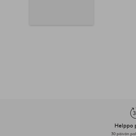
Helppo 
30 päivän pa