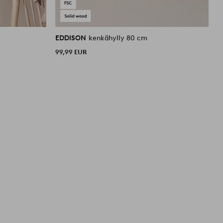
EDDISON
kenkähylly 80 cm
E
99,99 EUR
7