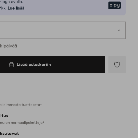
Elpyn avulla.
Elpy
/kk.
Lue lisää
rkipäivää
Lisää ostoskoriin
Lisää
suosikkeihin
alleimmasta tuotteesta*
itus
 euron normaalipaketteja*
ksutavat