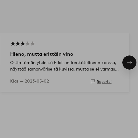
Hieno, mutta erittäin vino
Ostin tämän yhdessä Eddison-kenkätelineen kanssa,
Seu
näyttää samanväriseltä kuvissa, mutta se ei varmasti
tuo
ole. Tämä on kuitenkin vakaampi kuin kenkäteline.
Klas —
2023-05-02
Raportoi
Erittäin vino suunni…