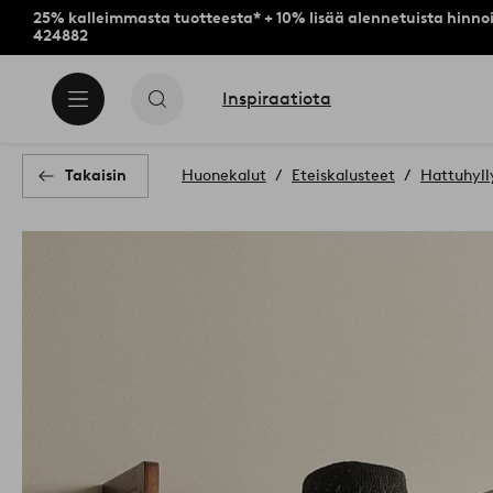
25% kalleimmasta tuotteesta* + 10% lisää alennetuista hinnoi
424882
Inspiraatiota
Takaisin
Huonekalut
Eteiskalusteet
Hattuhyll