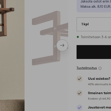
Jaksota ostot eriin 
Maksa alk. 8,10 EUR
1 kpl
Varastossa
Toimitetaan 3-6 a
Seuraava
tuote
Tuoteilmoitus
Uusi asiakas?
40% alennusta k
Ilmainen toim
Koskee yli 64,90
Joustavat ma