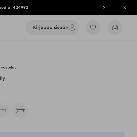
oodia: 424992
Sulje
Kirjaudu sisään
Siirry
Siirry
merkittyihin
ostoskori
suosikkituotteisiin
rvostelut
ly