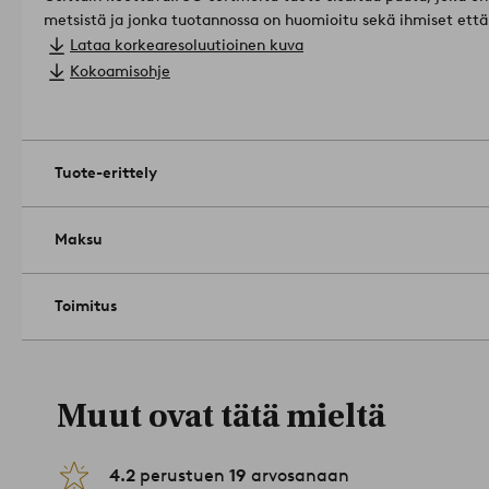
metsistä ja jonka tuotannossa on huomioitu sekä ihmiset että
Lisenssinumero & testauslaitos: GFA-COC-004086 GFA Certifi
Lataa korkearesoluutioinen kuva
Koko: Korkeus 30 cm, leveys 70 cm, syvyys 38 cm.
Kokoamisohje
Hoito-ohje: Pyyhitään kevyesti kostutetulla liinalla.
Vinkki: Pidä eteinen järjestyksessä ja sijoita hattuhyllyn alle
1665119-02-0
Tuote-erittely
Maksu
Toimitus
Muut ovat tätä mieltä
4.2
perustuen
19
arvosanaan