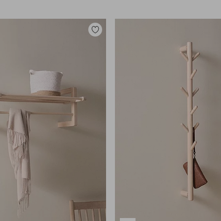
Lisää
suosikkeihin