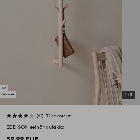
1
/
3
62
32 arvostelut
EDDISON seinänaulakko
59,99 EUR