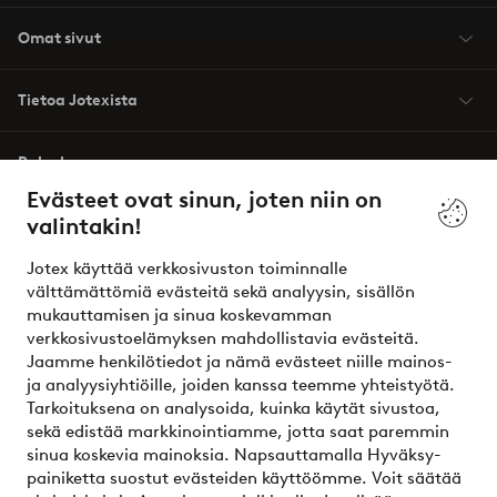
Omat sivut
Tietoa Jotexista
Palvelumme
Evästeet ovat sinun, joten niin on
valintakin!
Ehdot
Jotex käyttää verkkosivuston toiminnalle
Ystävät
välttämättömiä evästeitä sekä analyysin, sisällön
mukauttamisen ja sinua koskevamman
verkkosivustoelämyksen mahdollistavia evästeitä.
Jaamme henkilötiedot ja nämä evästeet niille mainos-
Turvalliset maksut – maksa nyt tai erissä
ja analyysiyhtiöille, joiden kanssa teemme yhteistyötä.
Tarkoituksena on analysoida, kuinka käytät sivustoa,
Haluatko tietää
lisää maksuvaihtoehdoistamme
?
sekä edistää markkinointiamme, jotta saat paremmin
elpy
sinua koskevia mainoksia. Napsauttamalla Hyväksy-
painiketta suostut evästeiden käyttöömme. Voit säätää