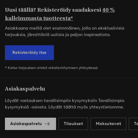
Uusi täällä? Rekisteröidy saadaksesi
40 %
kalleimmasta tuotteesta*
Asiakkaana meillä olet ensimmäinen, jolla on eksklusiivisia
tarjouksia, jännittäviä uutisia ja paljon inspiraatiota.
Rekisteröidy itse
* Katso tarjouksen ehdot rekisteröitymisen yhteydessä
Asiakaspalvelu
Löydät vastauksen tavallisimpiin kysymyksiin Tavallisimpia
kysymyksiä -osiosta. Löydät täältä myös yhteystietomme.
Asiakaspalvelu
Tilaukset
Maksutavat
T