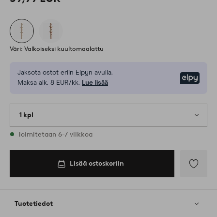
Väri: Valkoiseksi kuultomaalattu
Jaksota ostot eriin Elpyn avulla.
Elpy
Maksa alk. 8 EUR/kk.
Lue lisää
1 kpl
Varastossa
Toimitetaan 6-7 viikkoa
Lisää ostoskoriin
Lisää
suosikkeih
Tuotetiedot