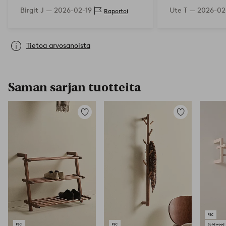
Birgit J —
2026-02-19
Ute T —
2026-02
Raportoi
Tietoa arvosanoista
Saman sarjan tuotteita
Lisää
Lisää
suosikkeihin
suosikkeihin