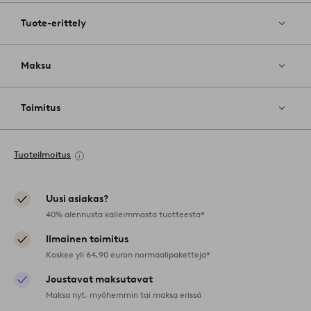
Tuote-erittely
Maksu
Toimitus
Tuoteilmoitus
Uusi asiakas?
40% alennusta kalleimmasta tuotteesta*
Ilmainen toimitus
Koskee yli 64,90 euron normaalipaketteja*
Joustavat maksutavat
Maksa nyt, myöhemmin tai maksa erissä