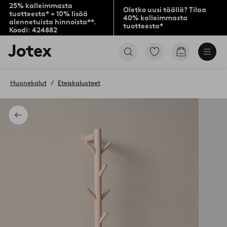
25% kalleimmasta
Oletko uusi täällä? Tilaa
tuotteesta* + 10% lisää
40% kalleimmasta
alennetuista hinnoista**.
tuotteesta*
Koodi: 424882
Jotex-
Siirry
Siirry
logo
merkittyihin
ostoskoriin
–
suosikkituotteisiin
siirry
Huonekalut
Eteiskalusteet
aloitussivulle
Takaisin