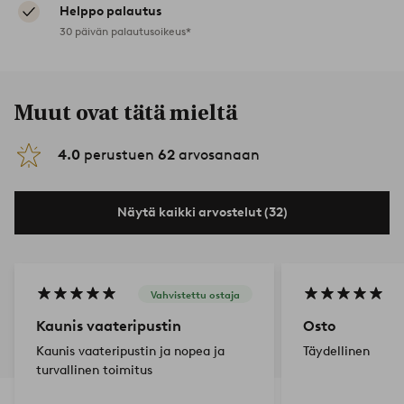
Helppo palautus
30 päivän palautusoikeus*
Muut ovat tätä mieltä
4.0
perustuen
62
arvosanaan
Näytä kaikki arvostelut (32)
Vahvistettu ostaja
Kaunis vaateripustin
Osto
Kaunis vaateripustin ja nopea ja
Täydellinen
turvallinen toimitus