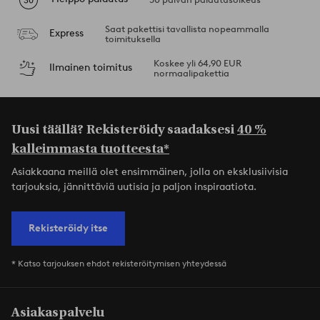
Saat pakettisi tavallista nopeammalla
Express
toimituksella
Koskee yli 64,90 EUR
Ilmainen toimitus
normaalipakettia
Uusi täällä? Rekisteröidy saadaksesi
40 %
kalleimmasta tuotteesta*
Asiakkaana meillä olet ensimmäinen, jolla on eksklusiivisia
tarjouksia, jännittäviä uutisia ja paljon inspiraatiota.
Rekisteröidy itse
* Katso tarjouksen ehdot rekisteröitymisen yhteydessä
Asiakaspalvelu