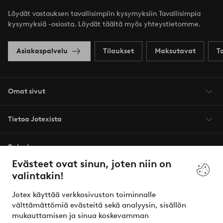
Löydät vastauksen tavallisimpiin kysymyksiin Tavallisimpia
kysymyksiä -osiosta. Löydät täältä myös yhteystietomme.
Asiakaspalvelu
Tilaukset
Maksutavat
T
Omat sivut
Tietoa Jotexista
Palvelumme
Evästeet ovat sinun, joten niin on
valintakin!
Ehdot
Jotex käyttää verkkosivuston toiminnalle
Ystävät
välttämättömiä evästeitä sekä analyysin, sisällön
mukauttamisen ja sinua koskevamman