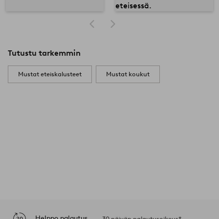
Tutustu tarkemmin
Mustat eteiskalusteet
Mustat koukut
Helppo palautus
30 päivän palautusoikeus*