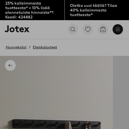
25% kalleimmasta
Oletko uusi täällä? Tilaa
tuotteesta* + 10% lisää
40% kalleimmasta
alennetuista hinnoista**.
tuotteesta*
Koodi: 424882
Jotex-
Siirry
Siirry
logo
merkittyihin
ostoskoriin
–
suosikkituotteisiin
siirry
Huonekalut
Eteiskalusteet
aloitussivulle
Takaisin