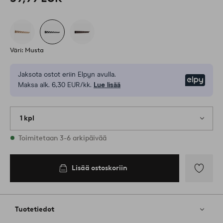
Väri: Musta
Jaksota ostot eriin Elpyn avulla.
Elpy
Maksa alk. 6,30 EUR/kk.
Lue lisää
1 kpl
Varastossa
Toimitetaan 3-6 arkipäivää
Lisää ostoskoriin
Lisää
suosikkeih
Tuotetiedot