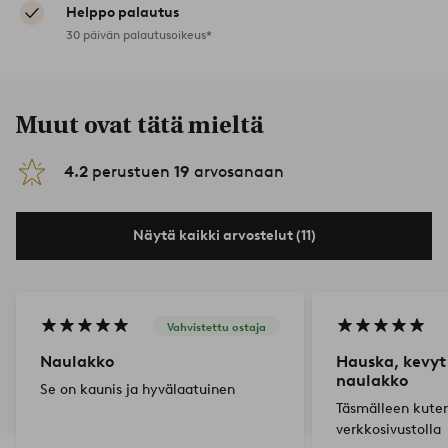
Helppo palautus
30 päivän palautusoikeus*
Muut ovat tätä mieltä
4.2
perustuen
19
arvosanaan
Näytä kaikki arvostelut (11)
Vahvistettu ostaja
Naulakko
Hauska, kevyt
naulakko
Se on kaunis ja hyvälaatuinen
Täsmälleen kute
verkkosivustolla