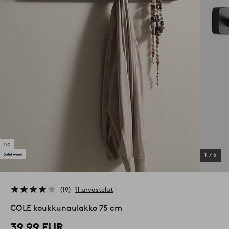
1
/
5
19
11 arvostelut
COLE koukkunaulakko 75 cm
39,99 EUR