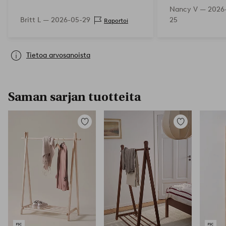
Nancy V —
2026
Britt L —
2026-05-29
25
Raportoi
Tietoa arvosanoista
Saman sarjan tuotteita
Lisää
Lisää
suosikkeihin
suosikkeihin