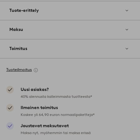
Tuote-erittely
Maksu
Toimitus
Tuoteilmoitus
Uusi asiakas?
40% alennusta kalleimmasta tuotteesta*
Ilmainen toimitus
Koskee yli 64,90 euron normaalipaketteja*
Joustavat maksutavat
Maksa nyt, myöhemmin tai maksa erissä