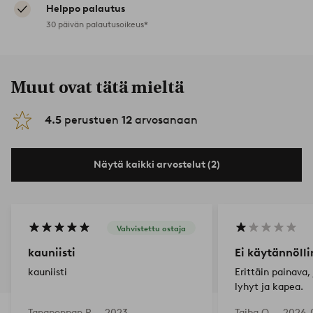
Helppo palautus
30 päivän palautusoikeus*
Muut ovat tätä mieltä
4.5
perustuen
12
arvosanaan
Näytä kaikki arvostelut (2)
Vahvistettu ostaja
kauniisti
Ei käytännöll
kauniisti
Erittäin painava,
lyhyt ja kapea.
Tanaponpan P —
2023-
Taiba O —
2026-