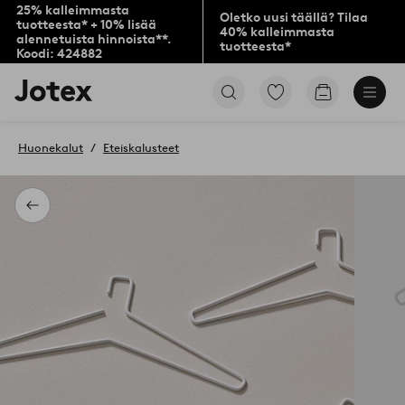
25% kalleimmasta
Oletko uusi täällä? Tilaa
tuotteesta* + 10% lisää
40% kalleimmasta
alennetuista hinnoista**.
tuotteesta*
Koodi: 424882
Jotex-
Siirry
Siirry
logo
merkittyihin
ostoskoriin
–
suosikkituotteisiin
siirry
Huonekalut
Eteiskalusteet
aloitussivulle
Takaisin