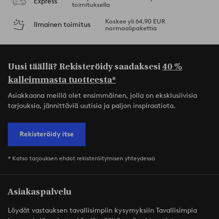
Express
toimituksella
Koskee yli 64,90 EUR
Ilmainen toimitus
normaalipakettia
Uusi täällä? Rekisteröidy saadaksesi
40 %
kalleimmasta tuotteesta*
Asiakkaana meillä olet ensimmäinen, jolla on eksklusiivisia
tarjouksia, jännittäviä uutisia ja paljon inspiraatiota.
Rekisteröidy itse
* Katso tarjouksen ehdot rekisteröitymisen yhteydessä
Asiakaspalvelu
Löydät vastauksen tavallisimpiin kysymyksiin Tavallisimpia