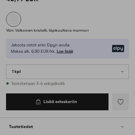
Väri: Valkoinen kristalli, läpikuultava marmori
Jaksota ostot eriin Elpyn avulla.
Elpy
Maksa alk. 6,90 EUR/kk.
Lue lisää
1 kpl
Varastossa
Toimitetaan 3-6 arkipäivää
Lisää ostoskoriin
Lisää
suosikkeih
Tuotetiedot