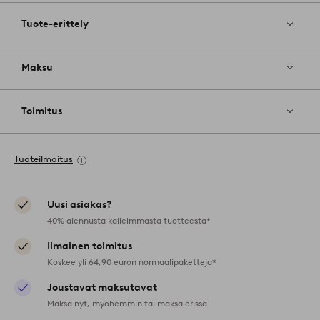
Tuote-erittely
Maksu
Toimitus
Tuoteilmoitus
Uusi asiakas?
40% alennusta kalleimmasta tuotteesta*
Ilmainen toimitus
Koskee yli 64,90 euron normaalipaketteja*
Joustavat maksutavat
Maksa nyt, myöhemmin tai maksa erissä