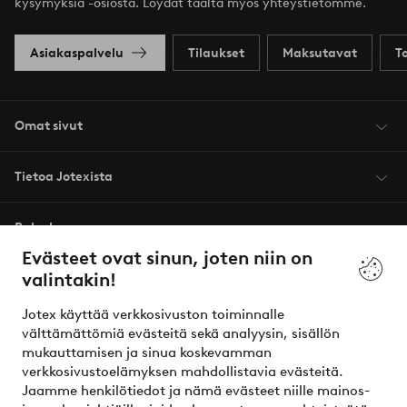
kysymyksiä -osiosta. Löydät täältä myös yhteystietomme.
Asiakaspalvelu
Tilaukset
Maksutavat
T
Omat sivut
Tietoa Jotexista
Palvelumme
Evästeet ovat sinun, joten niin on
valintakin!
Ehdot
Jotex käyttää verkkosivuston toiminnalle
Ystävät
välttämättömiä evästeitä sekä analyysin, sisällön
mukauttamisen ja sinua koskevamman
verkkosivustoelämyksen mahdollistavia evästeitä.
Jaamme henkilötiedot ja nämä evästeet niille mainos-