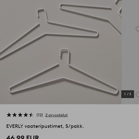
1
/
3
12
2 arvostelut
EVERLY vaateripustimet, 5/pakk.
46,99 EUR