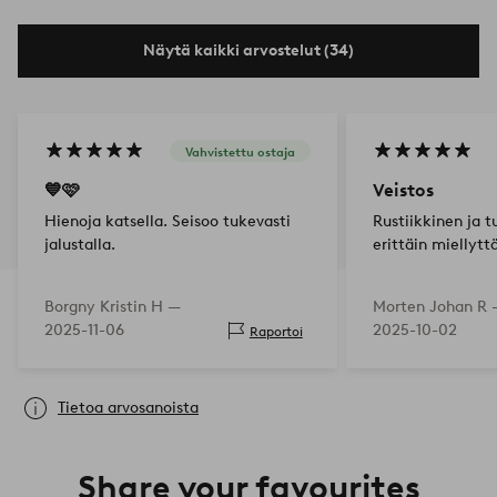
Näytä kaikki arvostelut (34)
Vahvistettu ostaja
💙🩷
Veistos
Hienoja katsella. Seisoo tukevasti
Rustiikkinen ja t
jalustalla.
erittäin miellyt
Borgny Kristin H —
Morten Johan R 
2025-11-06
2025-10-02
Raportoi
Tietoa arvosanoista
Share your favourites