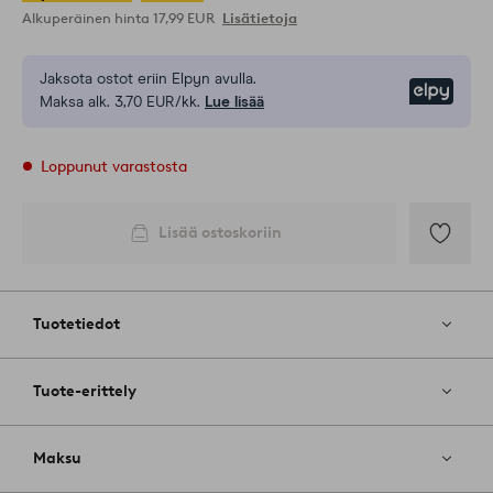
Alkuperäinen hinta
17,99 EUR
Lisätietoja
Jaksota ostot eriin Elpyn avulla.
Elpy
Maksa alk. 3,70 EUR/kk.
Lue lisää
Loppunut varastosta
Lisää ostoskoriin
Lisää
suosikkeih
Tuotetiedot
Tuote-erittely
Maksu