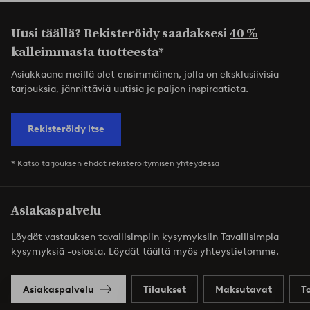
Uusi täällä? Rekisteröidy saadaksesi
40 %
kalleimmasta tuotteesta*
Asiakkaana meillä olet ensimmäinen, jolla on eksklusiivisia
tarjouksia, jännittäviä uutisia ja paljon inspiraatiota.
Rekisteröidy itse
* Katso tarjouksen ehdot rekisteröitymisen yhteydessä
Asiakaspalvelu
Löydät vastauksen tavallisimpiin kysymyksiin Tavallisimpia
kysymyksiä -osiosta. Löydät täältä myös yhteystietomme.
Asiakaspalvelu
Tilaukset
Maksutavat
T