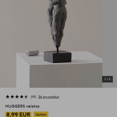
1
/
5
91
34 arvostelut
HUGGERS veistos
8,99 EUR
Outlet