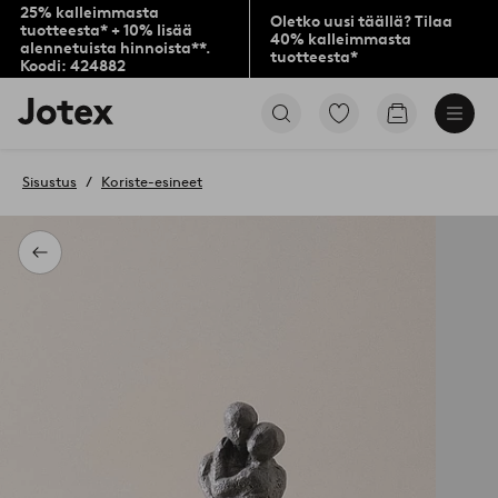
25% kalleimmasta
Oletko uusi täällä? Tilaa
tuotteesta* + 10% lisää
40% kalleimmasta
alennetuista hinnoista**.
tuotteesta*
Koodi: 424882
Jotex-
Siirry
Siirry
logo
merkittyihin
ostoskoriin
–
suosikkituotteisiin
siirry
Sisustus
Koriste-esineet
aloitussivulle
Takaisin