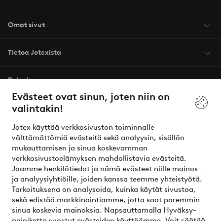
Omat sivut
Tietoa Jotexista
Palvelumme
Evästeet ovat sinun, joten niin on
valintakin!
Ehdot
Jotex käyttää verkkosivuston toiminnalle
Ystävät
välttämättömiä evästeitä sekä analyysin, sisällön
mukauttamisen ja sinua koskevamman
verkkosivustoelämyksen mahdollistavia evästeitä.
Jaamme henkilötiedot ja nämä evästeet niille mainos-
Turvalliset maksut – maksa nyt tai erissä
ja analyysiyhtiöille, joiden kanssa teemme yhteistyötä.
Tarkoituksena on analysoida, kuinka käytät sivustoa,
Haluatko tietää
lisää maksuvaihtoehdoistamme
?
sekä edistää markkinointiamme, jotta saat paremmin
elpy
sinua koskevia mainoksia. Napsauttamalla Hyväksy-
painiketta suostut evästeiden käyttöömme. Voit säätää