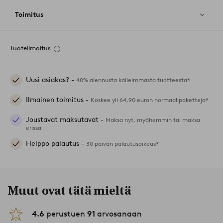
Toimitus
Tuoteilmoitus
Uusi asiakas? -
40% alennusta kalleimmasta tuotteesta*
Ilmainen toimitus -
Koskee yli 64,90 euron normaalipaketteja*
Joustavat maksutavat -
Maksa nyt, myöhemmin tai maksa
erissä
Helppo palautus -
30 päivän palautusoikeus*
Muut ovat tätä mieltä
4.6
perustuen
91
arvosanaan