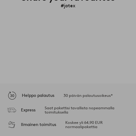
#jotex
Helppo palautus
30 päivän palautusoikeus*
Saat pakettisi tavallista nopeammalla
Express
toimituksella
Koskee yli 64,90 EUR
Ilmainen toimitus
normaalipakettia