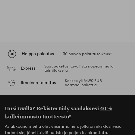
Helppo palautus
30 päivän palautusoikeus*
Saat pakettisi tavallista nopeammalla
Express
toimituksella
Koskee yli 64,90 EUR
Ilmainen toimitus
normaalipakettia
Uusi täällä? Rekisteröidy saadaksesi
40 %
kalleimmasta tuotteesta*
Asiakkaana meillä olet ensimmäinen, jolla on eksklusiivisia
tarjouksia, jännittäviä uutisia ja paljon inspiraatiota.