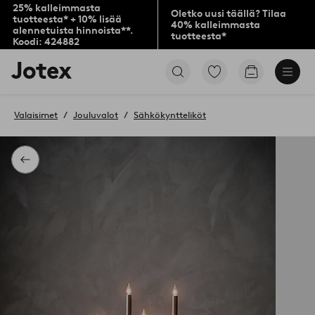
25% kalleimmasta
Oletko uusi täällä? Tilaa
tuotteesta* + 10% lisää
40% kalleimmasta
alennetuista hinnoista**.
tuotteesta*
Koodi: 424882
Jotex-
Siirry
Siirry
logo
merkittyihin
ostoskoriin
–
suosikkituotteisiin
siirry
Valaisimet
Jouluvalot
Sähkökyntteliköt
aloitussivulle
Takaisin