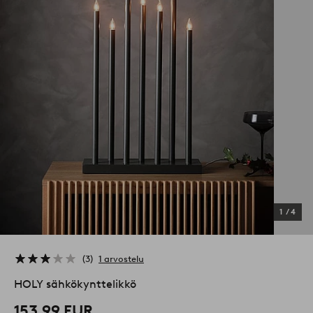
1
/
4
3
1 arvostelu
HOLY sähkökynttelikkö
153,99 EUR