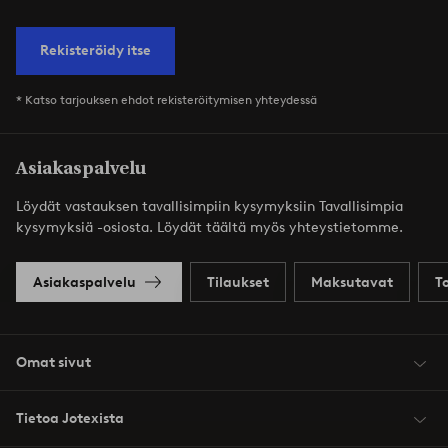
Rekisteröidy itse
* Katso tarjouksen ehdot rekisteröitymisen yhteydessä
Asiakaspalvelu
Löydät vastauksen tavallisimpiin kysymyksiin Tavallisimpia
kysymyksiä -osiosta. Löydät täältä myös yhteystietomme.
Asiakaspalvelu
Tilaukset
Maksutavat
T
Omat sivut
Tietoa Jotexista