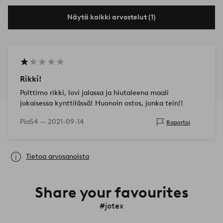
Näytä kaikki arvostelut (1)
Rikki!
Polttimo rikki, lovi jalassa ja hiutaleena maali
jokaisessa kynttilässä! Huonoin ostos, jonka tein!!
Pia54 —
2021-09-14
Raportoi
Tietoa arvosanoista
Share your favourites
#jotex