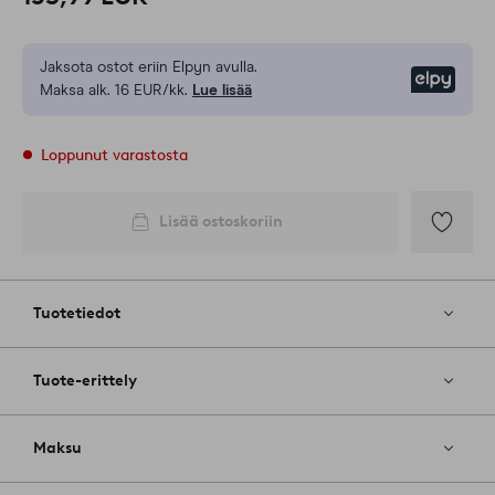
Jaksota ostot eriin Elpyn avulla.
Elpy
Maksa alk. 16 EUR/kk.
Lue lisää
Loppunut varastosta
Lisää ostoskoriin
Lisää
suosikkeih
Tuotetiedot
Tuote-erittely
Maksu