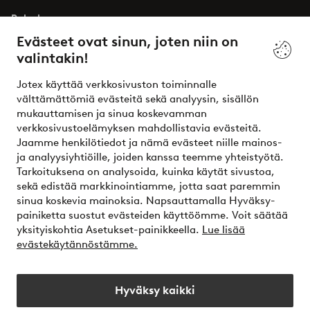
Palvelumme
Evästeet ovat sinun, joten niin on
valintakin!
Ehdot
Jotex käyttää verkkosivuston toiminnalle
Ystävät
välttämättömiä evästeitä sekä analyysin, sisällön
mukauttamisen ja sinua koskevamman
verkkosivustoelämyksen mahdollistavia evästeitä.
Jaamme henkilötiedot ja nämä evästeet niille mainos-
Turvalliset maksut – maksa nyt tai erissä
ja analyysiyhtiöille, joiden kanssa teemme yhteistyötä.
Tarkoituksena on analysoida, kuinka käytät sivustoa,
Haluatko tietää
lisää maksuvaihtoehdoistamme
?
sekä edistää markkinointiamme, jotta saat paremmin
elpy
sinua koskevia mainoksia. Napsauttamalla Hyväksy-
painiketta suostut evästeiden käyttöömme. Voit säätää
yksityiskohtia Asetukset-painikkeella.
Lue lisää
evästekäytännöstämme.
Suomi - Valitse maa
Hyväksy kaikki
Instagram
Facebook