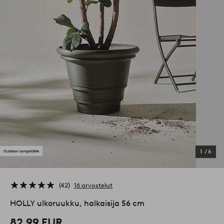
1
/
6
42
16 arvostelut
HOLLY ulkoruukku, halkaisija 56 cm
82,99 EUR