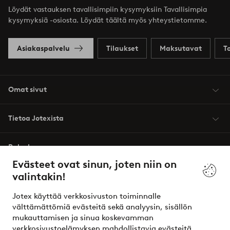
Löydät vastauksen tavallisimpiin kysymyksiin Tavallisimpia
kysymyksiä -osiosta. Löydät täältä myös yhteystietomme.
Asiakaspalvelu
Tilaukset
Maksutavat
T
Omat sivut
Tietoa Jotexista
Palvelumme
Evästeet ovat sinun, joten niin on
valintakin!
Ehdot
Jotex käyttää verkkosivuston toiminnalle
Ystävät
välttämättömiä evästeitä sekä analyysin, sisällön
mukauttamisen ja sinua koskevamman
verkkosivustoelämyksen mahdollistavia evästeitä.