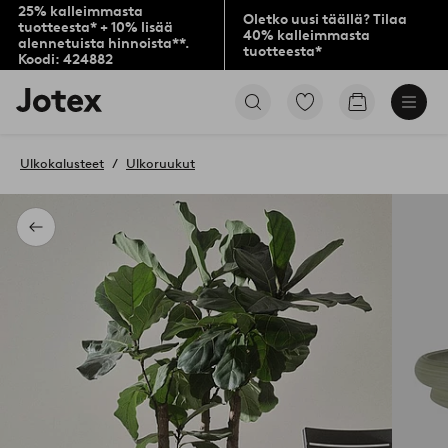
25% kalleimmasta
Oletko uusi täällä? Tilaa
tuotteesta* + 10% lisää
40% kalleimmasta
alennetuista hinnoista**.
tuotteesta*
Koodi: 424882
Jotex-
Siirry
Siirry
logo
merkittyihin
ostoskoriin
–
suosikkituotteisiin
siirry
Ulkokalusteet
Ulkoruukut
aloitussivulle
Takaisin