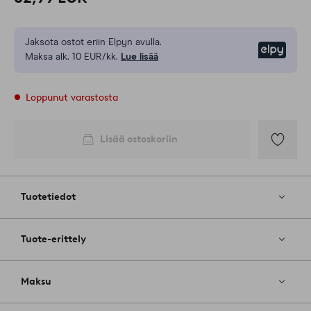
Jaksota ostot eriin Elpyn avulla.
Elpy
Maksa alk. 10 EUR/kk.
Lue lisää
Loppunut varastosta
Lisää ostoskoriin
Lisää
suosikkeih
Tuotetiedot
Tuote-erittely
Maksu