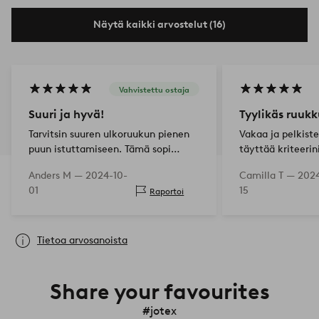
Näytä kaikki arvostelut (16)
Vahvistettu ostaja
Suuri ja hyvä!
Tyylikäs ruukk
Tarvitsin suuren ulkoruukun pienen
Vakaa ja pelkiste
puun istuttamiseen. Tämä sopi
täyttää kriteerini
täydellisesti! Tyylikäs, kevyt,
tyytyväinen!
Anders M —
2024-10-
Camilla T —
202
pohjassa vedenpoistoreiät. Nopea
01
15
Raportoi
toimitus ja kohtuullinen hinta.
Erittäin tyytyväinen.
Tietoa arvosanoista
Share your favourites
#jotex