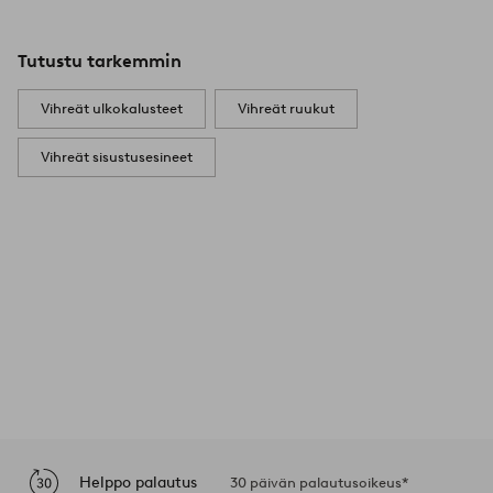
Tutustu tarkemmin
Vihreät ulkokalusteet
Vihreät ruukut
Vihreät sisustusesineet
Helppo palautus
30 päivän palautusoikeus*