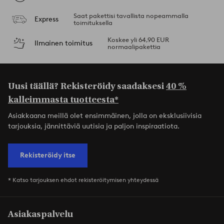
Saat pakettisi tavallista nopeammalla
Express
toimituksella
Koskee yli 64,90 EUR
Ilmainen toimitus
normaalipakettia
Uusi täällä? Rekisteröidy saadaksesi
40 %
kalleimmasta tuotteesta*
Asiakkaana meillä olet ensimmäinen, jolla on eksklusiivisia
tarjouksia, jännittäviä uutisia ja paljon inspiraatiota.
Rekisteröidy itse
* Katso tarjouksen ehdot rekisteröitymisen yhteydessä
Asiakaspalvelu